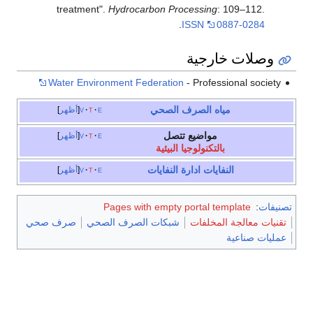
treatment".
Hydrocarbon Processing
: 109–112.
.
ISSN
0887-0284
وصلات خارجية
Water Environment Federation
- Professional society
مياه الصرف الصحي
e
t
v
أظهر
مواضيع تتصل
e
t
v
أظهر
بالتكنولوجيا البيئية
النفايات
ادارة النفايات
e
t
v
أظهر
تصنيفات
:
Pages with empty portal template
تقنيات معالجة المخلفات
شبكات الصرف الصحي
صرف صحي
عمليات صناعية