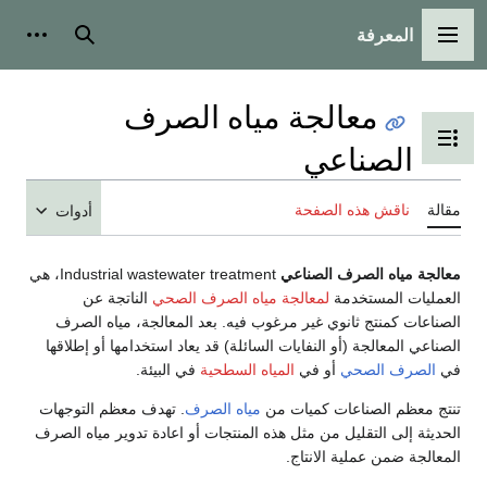
المعرفة
القائمة الرئيسية
بحث
أدوات
معالجة مياه الصرف
تبديل عرض جدول المحتويات
الصناعي
مقالة
ناقش هذه الصفحة
أدوات
معالجة مياه الصرف الصناعي
Industrial wastewater treatment، هي
العمليات المستخدمة
لمعالجة مياه الصرف الصحي
الناتجة عن
الصناعات كمنتج ثانوي غير مرغوب فيه. بعد المعالجة، مياه الصرف
الصناعي المعالجة (أو النفايات السائلة) قد يعاد استخدامها أو إطلاقها
في
الصرف الصحي
أو في
المياه السطحية
في البيئة.
تنتج معظم الصناعات كميات من
مياه الصرف
. تهدف معظم التوجهات
الحديثة إلى التقليل من مثل هذه المنتجات أو اعادة تدوير مياه الصرف
المعالجة ضمن عملية الانتاج.