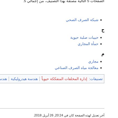
الصفحات 5 التالية مصنّفة بهذا التصنيف، من إجمالي 5.
شبكة الصرف الصحي
ح
حبيبات صلبة حيوية
حمأة المجاري
م
مجاري
معالجة مياه الصرف الصناعي
تصنيفات
:
إدارة المخلفات المتفككة حيوياً
هندسة هيدروليكية
هندسة
آخر تعديل لهذه الصفحة كان في 20:24, 26 أبريل 2018.