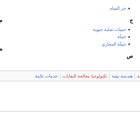
جر المياه
ح
م
حبيبات صلبة حيوية
حمأة
حمأة المجاري
ه
ص
ة
هندسة بيئية
تكنولوجيا معالجة النفايات
خدمات عامة