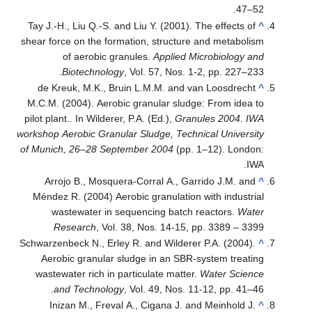
47–52.
Tay J.-H., Liu Q.-S. and Liu Y. (2001). The effects of
^
shear force on the formation, structure and metabolism
of aerobic granules.
Applied Microbiology and
Biotechnology
, Vol. 57, Nos. 1-2, pp. 227–233.
de Kreuk, M.K., Bruin L.M.M. and van Loosdrecht
^
M.C.M. (2004). Aerobic granular sludge: From idea to
pilot plant.. In Wilderer, P.A. (Ed.),
Granules 2004. IWA
workshop Aerobic Granular Sludge, Technical University
of Munich, 26–28 September 2004
(pp. 1–12). London:
IWA.
Arrojo B., Mosquera-Corral A., Garrido J.M. and
^
Méndez R. (2004) Aerobic granulation with industrial
wastewater in sequencing batch reactors.
Water
Research
, Vol. 38, Nos. 14-15, pp. 3389 – 3399
Schwarzenbeck N., Erley R. and Wilderer P.A. (2004).
^
Aerobic granular sludge in an SBR-system treating
wastewater rich in particulate matter.
Water Science
and Technology
, Vol. 49, Nos. 11-12, pp. 41–46.
Inizan M., Freval A., Cigana J. and Meinhold J.
^