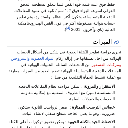
فقط فوق عتبة قيمة قوة القص فيما يتعلق بسطحية التدفق
الفوقي لسرعة الهواء فوق 1،2 سم / ثانية في عمود المفاعلات
الدفعية المتسلسلة، وتكون أكثر انتظاما واستدارة، وتم تطوير
حبيبات هوائية مضغوطة أكثر في قوى القص الهيدروديناميكية
[4]
العالية (تاي وآخرون، 2001
).
الميزات
تجري دراسة تطوير الكتلة الحيوية في شكل من أشكال الحبيبات
الهوائية من اجل تطبيقاتها في إزالة ركام
المواد العضوية
والنيتروجين
ومركبات الفسفور
من المخلفات السائلة. الحبيبات الهوائية في
المفاعلات الدفعية المتسلسلة الهوائية تقدم العديد من الميزات مقارنة
مع عملية تنشيط الحمأة التقليدية من قبيل :
الاستقرار والمرونة
: يمكن مواءمة نظام المفاعلات الدفعية
المتسلسلة (سبر) مع الظروف المتقلبة مع إمكانية مقاومة
الصدمات والحمولات السامة
خصائص الترسيب الممتازة
: أصغر الرواسب الثانوية ستكون
ضرورية، وهو ما يعني الحاجة لسطح سفلي لانشاء النبات.
الاحتفاظ الجيد بالكتلة الحيوية
: يمكن تحقيق تركيزات أعلى للكتلة
الحيوية داخل المفاعل، ويمكن علاج معدلات تحميل اعلى للطبقة