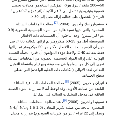
50—200 ملغم / لتر). هؤلاء المؤلفين استخدموا معدلات تحميل
عضوية ونيتروجينية تصل إلى 7 غم الكود / (لتر • د) و 0،7 غم ن /
(لتر • د) للحصول على فعالية إزالة تصل إلى 80 ٪.
[7]
سشيوارزنبيك وآخرون. (2004)
معالجة المخلفات السائلة
المخمرة والتي لديها نسبة عالية من المواد الجسيمية العضوية (0.9
غم / لتر تسس). وجد الباحثون أن الجسيمات ذات الأقطار
المتوسطة أقل من 25-50 ميكرومتر تم ازالتها بفعالية 80 ٪، في
حين أن الجسيمات ذات الاقطار الأكبر من 50 ميكرومتر تم إزالتها
فقط بفعالية 40 ٪. ولاحظ هؤلاء المؤلفون أن قدرة الحمأة الحبيبية
الهوائية على إزالة المواد الجسيمية العضوية من المخلفات السائلة
تعزى إلى كل من إدماجها في مصفوفة وبيوفيلم وأنشطة التمثيل
الغذائي لعدد الأوالي (الكائنات ذات الخلية الواحدة) التي تغطي
سطح الحبيبات.
[8]
انيزان وآخرون. (2005)
معالجة المخلفات الصناعية السائلة
الناتجة من صناعة الأدوية، وقد لوحظ أنه لا يتم إزالة المواد الصلبة
العالقة في مدخل المخلفات السائلة في المفاعل.
[9]
تسونيدا وآخرون. (2006)
، عند معالجة المخلفات السائلة
+
المخمرة الناتجة من عملية تكرير المعادن (1،0-1،5 NH
-N/L g،
4
وتصل إلى 22 غرام / لتر من كبريتات الصوديوم) يتم إزالة معدل