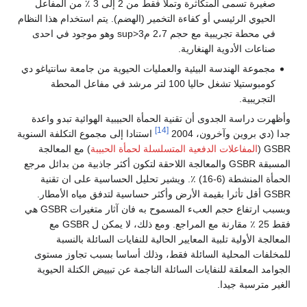
صغيرة تسمى المتكاثرة وتملأ فقط من 2 إلى 3 ٪ من المفاعل
الحيوي الرئيسي أو كفاءة التخمير (الهضم). يتم استخدام هذا النظام
في محطة تجريبية مع حجم 2،7 مsup>3 وهو موجود في احدى
صناعات الأدوية الهنغارية.
مجموعة الهندسة البيئية والعمليات الحيوية من جامعة سانتياغو دي
كومبوستيلا تشغل حاليا 100 لتر مرشد في مفاعل المحطة
التجريبية.
وأظهرت دراسة الجدوى أن تقنية الحمأة الحبيبية الهوائية تبدو واعدة
[14]
جدا (دي بروين وآخرون، 2004
استنادا إلى مجموع التكلفة السنوية
GSBR (
المفاعلات الدفعية المتسلسلة لحمأة الحبيبة
) مع المعالجة
المسبقة GSBR والمعالجة اللاحقة لتكون أكثر جاذبية من بدائل مرجع
الحمأة المنشطة (6-16) ٪. ويشير تحليل الحساسية على ان تقنية
GSBR أقل تأثرا بقيمة الأرض وأكثر حساسية لتدفق مياه الأمطار.
وبسبب ارتفاع حجم العبء المسموح به فان آثار متغيرات GSBR هي
فقط 25 ٪ مقارنة مع المراجع. ومع ذلك، لا يمكن ل GSBR مع
المعالجة الأولية تلبية المعايير الحالية للنفايات السائلة بالنسبة
للمخلفات المحلية السائلة فقط، وذلك أساسا بسبب تجاوز مستوى
الجوامد المعلقة للنفايات السائلة الناجمة عن تبييض الكتلة الحيوية
الغير مترسبة جيدا.