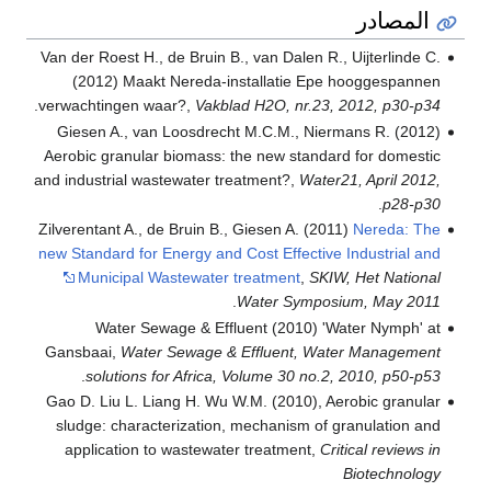
المصادر
Van der Roest H., de Bruin B., van Dalen R., Uijterlinde C.
(2012) Maakt Nereda-installatie Epe hooggespannen
.
verwachtingen waar?,
Vakblad H2O, nr.23, 2012, p30-p34
Giesen A., van Loosdrecht M.C.M., Niermans R. (2012)
Aerobic granular biomass: the new standard for domestic
and industrial wastewater treatment?,
Water21, April 2012,
.
p28-p30
Zilverentant A., de Bruin B., Giesen A. (2011)
Nereda: The
new Standard for Energy and Cost Effective Industrial and
Municipal Wastewater treatment
,
SKIW, Het National
.
Water Symposium, May 2011
Water Sewage & Effluent (2010) 'Water Nymph' at
Gansbaai,
Water Sewage & Effluent, Water Management
.
solutions for Africa, Volume 30 no.2, 2010, p50-p53
Gao D. Liu L. Liang H. Wu W.M. (2010), Aerobic granular
sludge: characterization, mechanism of granulation and
application to wastewater treatment,
Critical reviews in
Biotechnology