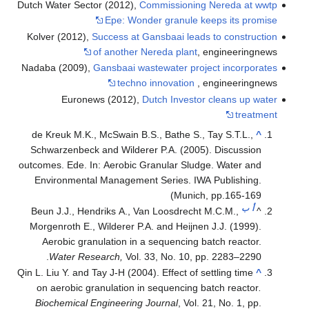
Dutch Water Sector (2012),
Commissioning Nereda at wwtp
Epe: Wonder granule keeps its promise
Kolver (2012),
Success at Gansbaai leads to construction
of another Nereda plant
, engineeringnews
Nadaba (2009),
Gansbaai wastewater project incorporates
techno innovation
, engineeringnews
Euronews (2012),
Dutch Investor cleans up water
treatment
de Kreuk M.K., McSwain B.S., Bathe S., Tay S.T.L.,
^
Schwarzenbeck and Wilderer P.A. (2005). Discussion
outcomes. Ede. In: Aerobic Granular Sludge. Water and
Environmental Management Series. IWA Publishing.
Munich, pp.165-169)
أ
ب
Beun J.J., Hendriks A., Van Loosdrecht M.C.M.,
^
Morgenroth E., Wilderer P.A. and Heijnen J.J. (1999).
Aerobic granulation in a sequencing batch reactor.
Water Research,
Vol. 33, No. 10, pp. 2283–2290.
Qin L. Liu Y. and Tay J-H (2004). Effect of settling time
^
on aerobic granulation in sequencing batch reactor
.
Biochemical Engineering Journal
, Vol. 21, No. 1, pp.