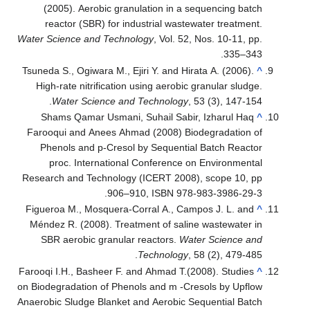
(2005). Aerobic granulation in a sequencing batch
reactor (SBR) for industrial wastewater treatment.
Water Science and Technology
, Vol. 52, Nos. 10-11, pp.
335–343.
Tsuneda S., Ogiwara M., Ejiri Y. and Hirata A. (2006).
^
High-rate nitrification using aerobic granular sludge.
Water Science and Technology
, 53 (3), 147-154.
Shams Qamar Usmani, Suhail Sabir, Izharul Haq
^
Farooqui and Anees Ahmad (2008) Biodegradation of
Phenols and p-Cresol by Sequential Batch Reactor
proc. International Conference on Environmental
Research and Technology (ICERT 2008), scope 10, pp
906–910, ISBN 978-983-3986-29-3.
Figueroa M., Mosquera-Corral A., Campos J. L. and
^
Méndez R. (2008). Treatment of saline wastewater in
SBR aerobic granular reactors.
Water Science and
Technology
, 58 (2), 479-485.
Farooqi I.H., Basheer F. and Ahmad T.(2008). Studies
^
on Biodegradation of Phenols and m -Cresols by Upflow
Anaerobic Sludge Blanket and Aerobic Sequential Batch