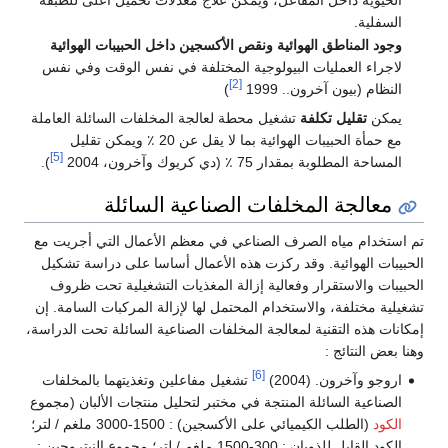
السفلية.
وجود المناطق الهوائية ونقص الأكسجين داخل الحبيبات الهوائية
لاجراء العمليات البيولوجية المختلفة في نفس الوقت وفي نفس
[2]
النظام (بيون آخرون.. 1999
)
يمكن
تقليل تكلفة
تشغيل محطة لعالجة المخلفات السائلة العاملة
مع حمأة الحبيبات الهوائية بما لا يقل عن 20 ٪ ويمكن تقليل
[5]
المساحة المطلوبة بمقدار 75 ٪ (دي كريوك وآخرون، 2004
).
معالجة المخلفات الصناعية السائلة
تم استخدام مياه الصرف الصناعي في معظم الأعمال التي أجريت مع
الحبيبات الهوائية. وقد ركزت هذه الأعمال أساسا على دراسة تشكيل
الحبيبات والاستقرار وفعالية إزالة المغذيات التشغيلية تحت ظروف
تشغيلية مختلفة، والاستخدام المحتمل لها لإزالة المركبات السامة. إن
إمكانات هذه التقنية لمعالجة المخلفات الصناعية السائلة تحت الدراسة،
وهنا بعض النتائج :
[6]
اروجو وآخرون. (2004)
تشغيل مفاعلين وتغذيتهما بالمخلفات
الصناعية السائلة المنتجة في مختبر لتحليل منتجات الألبان (مجموع
الكود
(الطلب الكيميائي على الأكسجين) : 1500-3000 ملغم / لتر؛
الكود القابل للذوبان : 300-1500 ملغم / لتر؛ مجموع النيتروجين :