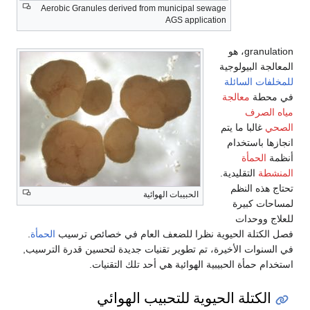
Aerobic Granules derived from municipal sewage
AGS application
granulation، هو
المعالجة البيولوجية
للمخلفات السائلة
في محطة
معالجة
مياه الصرف
الصحي
غالبا ما يتم
انجازها باستخدام
أنظمة
الحمأة
المنشطة
التقليدية.
تحتاج هذه النظم
الحبيبات الهوائية
لمساحات كبيرة
للعلاج ووحدات
فصل الكتلة الحيوية نظرا للضعف العام في خصائص ترسيب
الحمأة
.
في السنوات الأخيرة، تم تطوير تقنيات جديدة لتحسين قدرة الترسيب,
استخدام حمأة الحبيبية الهوائية هي أحد تلك التقنيات.
الكتلة الحيوية للتحبيب الهوائي