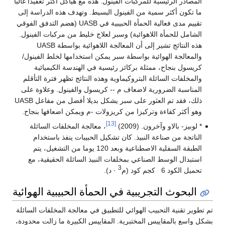
المصادر الرئيسية للمركبات الفينول. هذه مع هياكل أكثر تعقيدا غالبا
ما تكون أكثر سمية من الفينول البسيط. وتهدف هذه الدراسة إلى
تقييم مدى فعالية الحمأة الحبيبية في UASB (هضم التدفق الفوقي
الشامل للحمأة اللاهوائية) وسبر لعلاج خليط من مركبات الفينول.
هذه النتائج تشير إلى أن المعالجة اللاهوائية بواسطة UASB
والمعالجة الهوائية بواسطة سبر يمكن استخدامها لخلط الفينول/
كريسول بنجاح، ممثلة بركائز رئيسية في الهندسة الكيميائية
والمخلفات السائلة البتروكيماوية وهذه النتائج تظهر فترة التأقلم
المناسبة الضرورية لاضعاف م -- كريسول والفينول. وعلاوة على
ذلك، فقد تم العثور على سبر يشكل بديلا أفضل من مفاعل UASB
وهو أكثر كفاءة وتركيزا من كريزولات -م ويمكن اضعافها بنجاح.
[13]
* لوبيز- بالاو وآخرون. (2009)
، معالجة المخلفات السائلة
الناتجة من صناعة النبيذ. كان تشكيل الحبيبات ينفذ باستخدام
الطبقة السفلية الاصطناعية وبعد 120 يوما من التشغيل، يتم
استبدال الوسط الصناعي بمخلفات النبيذ السائلة الحقيقية، مع
3
تحميل الكود 6 كجم كود (م
· د).
البحوث التجريبية في الحمأة الحبيبية الهوائية
تم تطوير تقنية التحبيب الهوائي للتطبيق في معالجة المخلفات السائلة
بشكل واسع بالمقاييس المختبرية. المقاييس الكبيرة ما زالت محدودة،