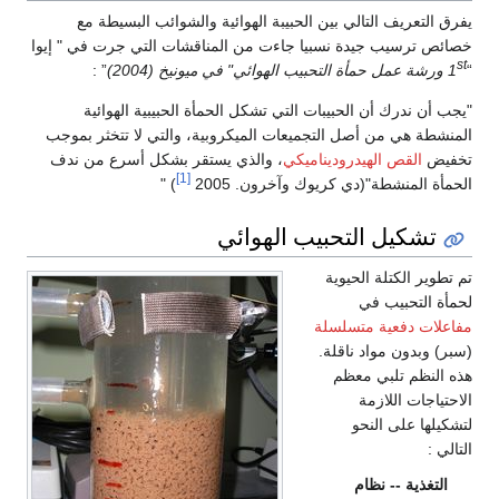
يفرق التعريف التالي بين الحبيبة الهوائية والشوائب البسيطة مع
خصائص ترسيب جيدة نسبيا جاءت من المناقشات التي جرت في " إيوا
st
“
1
ورشة عمل حمأة التحبيب الهوائي" في ميونيخ (2004)
” :
"يجب أن ندرك أن الحبيبات التي تشكل الحمأة الحبيبية الهوائية
المنشطة هي من أصل التجميعات الميكروبية، والتي لا تتخثر بموجب
تخفيض
القص الهيدروديناميكي
، والذي يستقر بشكل أسرع من ندف
[1]
الحمأة المنشطة"(دي كريوك وآخرون. 2005
) "
تشكيل التحبيب الهوائي
تم تطوير الكتلة الحيوية
لحمأة التحبيب في
مفاعلات دفعية متسلسلة
(سبر) وبدون مواد ناقلة.
هذه النظم تلبي معظم
الاحتياجات اللازمة
لتشكيلها على النحو
التالي :
التغذية -- نظام