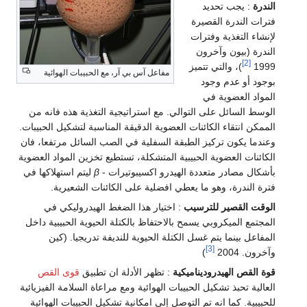
الندرة
: يجب تحديد
فترات الندرة القصيرة
لإنشاء التغذية وفترات
الندرة (بيون وآخرون
[2]
1999
)، والتي تتميز
مفاعل آس بي آر، مع الحبيبات الهوائية
بوجود أو عدم وجود
المواد العضوية في
الوسط السائل على التوالي. مع استراتيجية التغذية هذه فانه من
الممكن انتقاء الكائنات العضوية الدقيقة المناسبة لتشكيل الحبيبات.
وعندما يكون تركيز الطبقة السفلية في الصب السائل مرتفعا، فان
الكائنات العضوية الحبيبية المتشكلة، تستطيع تخزين المواد العضوية
بأشكال مصادر متعددة الهيدرو اكسيبوتيرات -
β
ليتم استهلاكها في
فترة الندرة، وهو ما يعطي افضلية على الكائنات الشعيرية.
الوقت القصير للترسيب
: اختيار هذا الضغط الهيدروليكي في
المجتمع الميكروبي يسمح بالاحتفاظ بالكتلة الحيوية الحبيبية داخل
المفاعل بينما يتم غسل الكتلة الحيوية للنديفة تدريجيا. (كين
[3]
وآخرون. 2004
)
قوة القص الهيدروديناميكية
: تظهر الأدلة ان تطبيق
قوى القص
العالية تحبذ تشكيل الحبيبات الهوائية ومع مراعاة السلامة الفيزيائية
للحبيبية. كما انه تم التوصل إلى امكانية تشكيل الحبيبات الهوائية