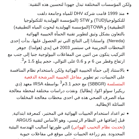
ولكن المؤسسات المختلفة تبذل جهودا لتحسين هذه التقنية:
منذ 1999 قامت شركة DHV للمياه وجامعة دلفت
للتكنولوجيا(TUD) و STW (المؤسسة الهولندية للتكنولوجيا
التطبيقية) و TOWA(المؤسسة الهولندية لبحوث المياه التطبيقية)
بالتعاون بشكل وثيق لتطوير تقنية الحمأة الحبيبية الهوائية
(Nereda). واستنادا إلى النتائج التي تم الحصول عليها، بدأت إحدى
المحطات التجريبية في سبتمبر 2003 في إيدي (هولندا). جوهر
التركيب يتكون من اثنين من المفاعلات البيولوجية جنبا إلى جنب مع
3
ارتفاع وقطر من 6 م و 0،6 على التوالي، حجم يبلغ 1،5 م
.
بالاستناد إلى حمأة الحبيبية الهوائية ولكن باستخدام نظام المنافسة
على الحبيبات، تم تطوير
مفاعل الحبيبية المرشحة الدفعية
3
المتسلسة
(SBBGR) مع حجم 3.1م
بواسطة IRSA معهد (دي
ريكيرا سولو اكوا، إيطاليا). ونفذت دراسات مختلفة لمحطة معالجة
مياه الصرف الصحي هذه في احدى محطات معالجة المخلفات
السائلة الإيطالية.
تم اعداد استخدام الحبيبات الهوائية في المختبر، كمعرفة ابتدائية,
قبل إضافتها في النظام الرئيسي، وهو الأساس لتقنية ARGUS
(
تحديث نظام التحبيب الهوائي
) التي طورتها أساليب الهندسة البيئية
المحدودة. يتم زراعة الحبيبات على موقع في مفاعلات حيوية