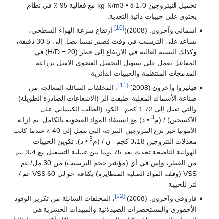
تحميل النيتروجين 1،0 kg-N/m3 • d مع فعالية 95 ٪ في نظام
يحتوي على حبيبات ذاتية التغذية.
[10]
اسماني وآخرون. (2008))
ارتفاع سرعة الهواء السطحي،
يساعد على الترسيب في وقت قصير نسبيا يصل إلى 5-30 دقيقة،
وكذلك النسبة العالية في الارتفاع إلى قطر (H/D = 20) في
المفاعل تعمل على تسهيل التحميل العضوي الامثل بزراعة
المدمجات المنتظمة والحبيبات الدائرية
[11]
فيغيروا وآخرون (2008)
، المخلفات السائلة المعالجة من
صناعة الأسماك المعلبة. طبقت الر (الاشعاعات الصادرة الطويلة)
والتي تصل إلى 1.72 كجم الكود (الطلب الكيميائي على
3
الأكسجين) / (م
• د) مع استنفاد المواد العضوية بالكامل. تم إزالة
الأمونيا عبر نزع النتروجين-النترجة التي تصل إلى 40 ٪ عندما كانت
3
معدلات النتروجين 0،18 كجم ن / (م
• د). تكوين الحبيبات
الهوائية الناضجة تحدث بعد 75 يوما من عملية التشغيل مع 3،4 مم
من القطر، وإس في آي (مؤشر حجم الترسيب) من 30 مل/ غم
VSS (وقف المواد الصلبة المتطايرة) بكثافة حوالي 60 VSS غم /
لتر للحبيبة
[12]
فاروقي وآخرون. (2008)
، المخلفات السائلة من تكرير الوقود
الأحفوري والمستحضرات الصيدلانية والمبيدات الحشرية هي