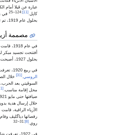
الأسبان الأثرياء فكان
:124–25
[11]
كاپل.
في بي
بحلول عام 1919، تم تسجيل شانيل على أنها
مصممة أزيا
أفتتحت تجسيد مبكر ل
بحلول 1927، أصبحت شانيل تمتلك خمسة متاجر في الشارع نفسه بداية من المبنى 23 إلى المبنى 31.
في ربيع 1920، تعرفت شانسل على الملحن الروسي
[31]
الروسي
.
خلال الصي
السوڤيتي بعد الحرب، 
[31]
محل إقامة مناسب.
ضيافتها حتى مايو 1921.
خلال إرسال هدية بدون ايم إل
الأزياء الراقية، قام
رقصاتها دياگليڤ وقام ب
:31–32
[8]
روي.
في 1922، تعرفت شانيل في سباقات