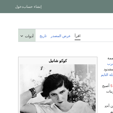
إنشاء حساب
دخول
اقرأ
عرض المصدر
تاريخ
أدوات
مة
كوكو شانيل
حرب
لمشدود
ة التايم
أصبح
عشرينات
ن أحد
م