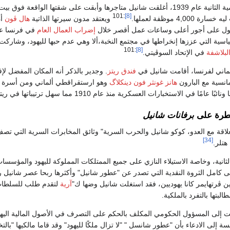
:101
[8]
 4,000 موظفة لعملها.
ويعتقد مدون سيرتها الذاتية
هال ڤون
أن
ول على أجور أعلى وساعات عمل أقصر خلال
إضراب العمال العام
ية التي عززها إنخراطها في مجتمع النخبة،ألا وهي عدم حبها لليهود، وشاركت رأيه
:101
[8]
لبلاشفة
في الإتحاد السوڤيتي.
ألماني لفرنسا، أقامت شانيل في
فندق ريتز
. وجدير بالذكر أنه المكان المفضل لإ
انسية مع البارون
هانز غونثر فون دينكلاگ
وهو ارستقراقطي ألماني ومن أسرة دين
ائبًا عامًا في الاستخبارات العسكرية منذ عام 1910 مما سهل ترتيباتها في ريتز.
يطرة على
برفانات شانيل
لاقة مع العدو، كوكو شانيل والحرب السرية" وثائق المخابرات السرية التي تصف 
[34]
هتلر.
ثانية، وخاصة الاستيلاء النازي على جميع الممتلكات المملوكة لليهود والمؤسسات
ن ڤرتهايمر كانا يهوديين، فقد استغلت شانيل وضها ك"
آرية
لتقدم طلب للسلطات ا
لبتها بالتفرد بالملكية.
ايو 1941 ، كتبت إلى المسؤول الحكومي المكلف بالحكم على التصرف في الأصول المالية ال
 إلى الادعاء بأن "عطور شانسل " "لا تزال ملكًا لليهود" وقد قاما مالكيها "بالت