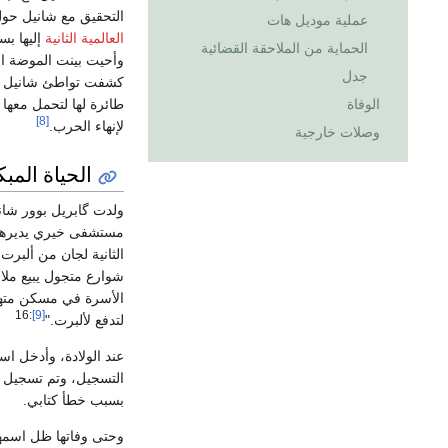
التحقيق مع شانيل حول 
عملية موديل هات
العالمية الثانية
إليها ب
الحماية من الملاحقة القضائية
وأحيت بينت الموضة الخاص ب
جدل
كشفت تواطئ شانيل ال
طائرة لها لتحمل معها
الوفاة
[8]
لإنهاء الحرب.
وصلات خارجية
الحياة المب
ولدت گابريل بوور شانيل عام 1882 لأم تدعى أوجني جان دڤول شانيل
مستشفى خيري يديرها 
الثانية لجان من ألبرت
شوارع متجول يبيع ملا
الأسرة في مسكن متهدم. في عام 884
:16
[9]
لتدفع لألبرت."
التسجيل، وتم تسجيل أ
بسبب خطأ كتابي.
وحتى وفاتها ظل اسمها