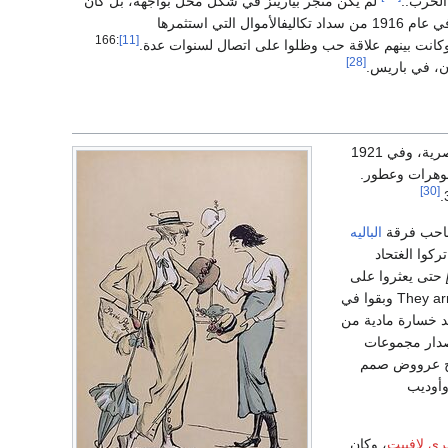
الحرب..
لم يكن متجر بياريتز في شكل محل بواجهة، بل كان
عبارة عن ڤيلا أمام الكازينو. بعد عام على افتتاحه ثبت أن العمل مربح للغاية لدرجة أن شانيل تمكنت في عام 1916 من سداد تكاليفالأموال التي استثمرها
:166
[11]
وكانت بينهم علاقة حب وظلوا على اتصال لسنوات عدة.
[28]
في عام 1918، قامت شانيل بشراء المبنى الواقع في 31 شارع كامبون،، وأهو أكثر ضواحي باريس عصرية، وفي 1921
جوهرات وعطور.
[30]
حب فرقة
الباليه
كوا الغتحاد
حتى يعثروا على
وبقوا في
 خسارة مادية من
صدار مجموعات
نتاج عرووض صمم
وأوديب
ري لافييت
، وكان