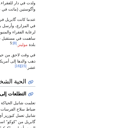
ولدت في دار للفقراء.
وأگوستين (ماتت في ع
عندما كانت گابريل ف
في المزارع، وأرسل بنات
لرعاية الفقراء والمنبو
ساهمت في مستقبل شان
:5
[8]
بلدة
مولينز
.
في وقت لاحق من حيات
ذهب والدها إلى أمريكا
[16]
[15]
عشر.
الحية الشخ
التطلعات إلى
تعلمت شانيل الحياك
ضباط سلاح الفرسات، 
شانيل تعمل ك
بوزيز
أي 
گابريل من "كوكو" اسمً