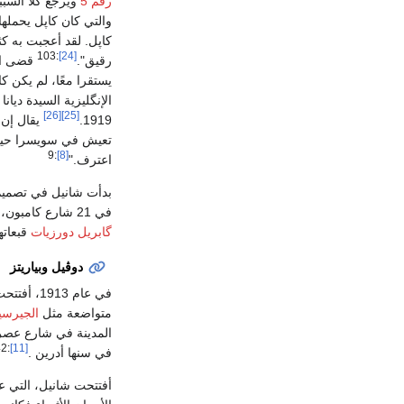
رقم 5
ويرجع كلا السب
والتي كان كاپل يحملها
كاپل. لقد أعجبت به كث
:103
[24]
رقيق".
قضى الث
يستقرا معًا، لم يكن كاپ
[26]
[25]
1919.
يقال إن 
تعيش في سويسرا حينا 
:9
[8]
اعترف."
بدأت شانيل في تصميم 
في 21 شارع كامبون، باريس ، باسم "شانيل مود".
گابريل دورزيات
قبعاته
دوڤيل وبياريتز
في عام 1913، أفتتحت شانيل محل صغير في
متواضعة مثل
الجيرسي
المدينة في شارع عصري،
:42
[11]
في سنها أدرين .
أفتتحت شانيل، التي 