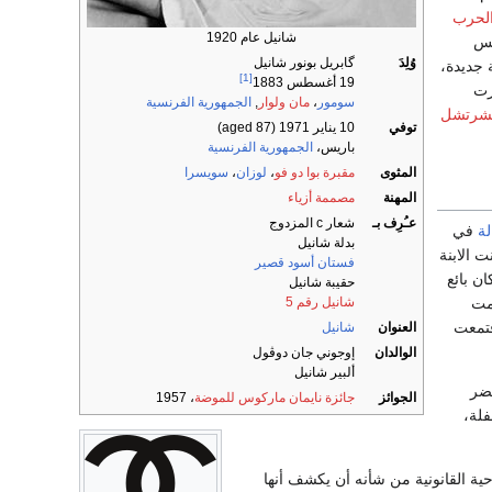
الحرب
شانيل عام 1920
يس
وُلِدَ
گابريل بونور شانيل
 جديدة،
[1]
19 أغسطس 1883
19 جُهزت
سومور
،
مان ولوار
,
الجمهورية الفرنسية
تشرتشل
توفي
10 يناير 1971
(aged 87)
باريس،
الجمهورية الفرنسية
المثوى
مقبرة بوا دو فو
،
لوزان
،
سويسرا
المهنة
مصممة أزياء
عـُرِف بـ
شعار c المزدوج
ة
في
بدلة شانيل
ت الابنة
فستان أسود قصير
ن بائع
حقيبة شانيل
شانيل رقم 5
مت
قتمعت
العنوان
شانيل
الوالدان
إوجوني جان دوڤول
ألبير شانيل
ام لتحضر
الجوائز
جائزة نايمان ماركوس للموضة
، 1957
فلة،
ية القانونية من شأنه أن يكشف أنها