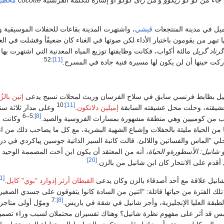
 جاء من
كو كو ريكوو
و
من رأى كوكو
أو إشارة للكلمة الفرنسية
cocotte
محظي
ڤيشي
، واشتهرت المدينة بقاعات للحفلات الموسيقية 
ا تبهر من يقومون باختبار الأداء لكن صوتها في الغناء كان ضعيفًأ وفشلت في 
گرناد گريل
مالئة أكواب، فكانت وظايفتها توزيع المياه المعدنية التي اشتهرت بها
:52
[11]
دركت حينها أن لن يكون لها مسيرة فنية جادة في المسرح.
نيل بظابط فرنسي سابق في سلاح الفرسان وريث لمحلات نسيج يدعى
إتين بالزُ
:10
[11]
يقته، وحلت محل عشيقته السابقة
إميلين دلانكون
.
وعلى مدار ثلاثة س
:5–6
[8]
رب من كومبيين وهي منطقة مشهورة بمسارات الفروسية والصيد.
وكانت ح
ا من الحياة مليئة بالحفلات وإشباع الشهية البشرية، مع كل ما يصاحب ذلك من ا
حلي "الماس والفساتين واللالئ. قالت كاتبة السير الذاتية جوسين پياكردي في د
 شانيل: الأسطورةو الحياة
، أنه من المعتقد أن يكون ابن أخت المصممة الوحيد 
[20]
 أقدم على الانتحار كان ابن شانيل من بالزن.
[21]
القبطان أرثر إدوارد "بوي" كاپل
.
ك الفترة من حياتها قائلة: "اثنين من السادة كانوا يتفوقون على جسدي الصغير
:7
[8]
لطبقة العليا الإنجليزية، وأجر شانيل في شقة في باريس.
وموّل أولى متاجره
بس قد أثر على مفهوم نظرة شانيل؟ وهناك تفسيران محتملان لسبب وراء تصم