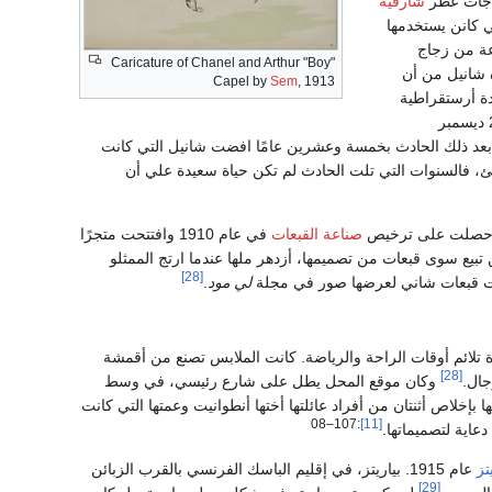
جاجات عطر
شارڤيه
 كانن يستخدمها
وعة من زجاج
Caricature of Chanel and Arthur "Boy"
 شانيل من أن
Capel by
Sem
, 1913
ة أرستقراطية
الإنگليزية السيدة ديانا ويدنهام عام 1918 لم يقطع علاقته نهائيًا بشانيل، وتوفى في حادث سيارة في 21 ديسمبر
عد ذلك الحادث بخمسة وعشرين عامًا افضت شانيل التي كانت
، فالسنوات التي تلت الحادث لم تكن حياة سعيدة علي أن
ة، وحصلت على ترخيص
صناعة القبعات
في عام 1910 وافتتحت متجرًا
ع سوى قبعات من تصميمها، أزدهر ملها عندما ارتج الممثلو
[28]
لي مود
.
لائم أوقات الراحة والرياضة. كانت الملابس تصنع من أقمشة
[28]
جال.
وكان موقع المحل يطل على شارع رئيسي، في وسط
إخلاص أثنتان من أفراد عائلتها أختها أنطوانيت وعمتها التي كانت
:107–08
[11]
عاية لتصميماتها.
تز
عام 1915. بياريتز، في إقليم الباسك الفرنسي بالقرب الزبائن
[29]