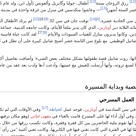
[13]
[12]
رزق الزوجان بستة
[13]
مر الستة أشهر)
— وعاشوا متكدسين في منزل من غرفة واحدة في مدينة
[10]
:18
[9]
[14]
[4]
ي سن الحادية عشرة،
توفت جان في سن 32.
لم يرتاد الأطفال ا
ه الثلاثة دير
أوبازين
، الذي كان يدير ملجأ للأيتام، وكانت جامعه الدينية، ج
:27
[9]
ذين، وكانوا يديرون منازل للفتيات المنبوذات والأيتام.
لقد كانت حياة قاسية، 
يل الوظيفي. مع بلوغ سن الثامنة عشر أصبح شانيل كبيرة على أن تظل في أو
ها، روت شانيل قصة طفولتها بشكل مختلف بعض الشيء؛ وأضافت تفاصيل أكثر 
 لصنع ثروته، وأنها أُرسلت للعيش مع عمتيها، وأدعت أ،ها ولدت بعد عقد من عا
صية وبداية المسيرة
 العمل المسرحي
[17]
ة في سن السادسة في
أوبازين
، فوجد عمل
كخياطة
.
وفي الأوقات التي لم تكن
وفي أول أداء لها على المسرح قامت بالغناء في
مقهى غنائي
(وهو مكان ترفيه
أنها تقوم بتلية الحاضرين بين كل فقرة وفقرة، وكانت تكسب رزقها من خلال 
ا لها في الفترة التي كانت تغني فيها في الكابريها، وكانت تغني أغنية "من رأى 