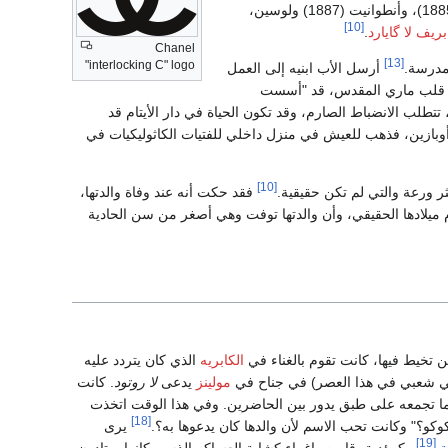
أطفال، جوليا وگابريل وألفونس (أول ابن، ولد عام 1885)، وأنطوانيت (1887) ولوسين،
[10]
بريف لا گايارد
.
Chanel
[13]
"interlocking C" logo
لمدرسة.
أرسل الأب ابنيه إلى العمل
ماعة قلب ماري المقدس، قد "أسست
تتطلب الانضباط الصارم، وقد تكون الحياة في دار الأيتام قد
بازين، فذهب للعيش في منزل داخلي للفتيات الكاثوليكيات في
[10]
ورعة والتي لم تكن حقيقية.
فقد حكت أنه عند وفاة والدتها،
م ميلادها الحقيقي، وأن والدتها توفت وهي أصغر من سن الحادية
 تخيط فيها، كانت تقوم بالغناء في
الكابريه
الذي كان يتردد عليه
ي شعبي في هذا العصر) في جناح في
مولينز
يدعى
لا روتود
. كانت
ما تجمعه على طبق يدور بين الحاضرين. وفي هذا الوقت اتخذت
[18]
كوكو؟" وكانت تحب الاسم لأن والدها كان يدعوها به؟.
يرى
[19]