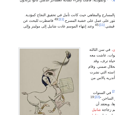
ة
.
وكمؤدية، قامت بإغراء كشابة العساكر الذسن كانوا يرتادون
والمسارح والمقاهي حيث كانت تأمل في تحقيق النجاح كمؤدية.
:49
[11]
العثور على عمل على خشبة المسرح.
فاضطرت للبحث عن
:45
[11]
 ڤيشي.
وعند إنتهاء الموسم عادت شانيل إلى مولينز وإلى
ن
. في سن الثالثة
نوات، عاشت معه
ياة ترف، وقد
نحلال ضمني. وقام
راسته التي نشرت
أندريه پالاس من
في السنوات
:19
[22]
 الساخن."
ا، ويعتقد أن
يم زجاجة
شانيل