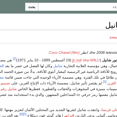
بحث
نيل
صفحة
.
Coco Chanel (film)
[2]
نور شانيل
(
/
sha-
/
l
ɛ
n
ˈ
ʌ
ʃ
(19 أغسطس 1889 - 10 يناير 1971)
هي مصم
NƏLL
مال، وهي مؤسسة العلامة التجارية
شانيل
وكان لها الفضل في عصر ما بعد
ال
يج للأناقة الرياضية غير الرسمية كمعيار أنثوي للأناقة، بدلًا من صورة الجسد ا
ن طاغيًا في تلك الفترة. وهي مصممة الأزياء الوحيدة التي جاءت ضمن قائمة
مجل
[3]
.
لم يقتصر تأثير شانيل، مصممة الأزياء ذات الإنتاج الغريز، على
تصميم
صميمات مميزة في المجوهرات والحقائب والعطورة. فعطرها الخاص
شانيل رقم 5
منتج مميز. وصممت شانيل بنفسها رمز حرفي cc المتداخلين المشهور، والذي بدء استخدامه منذ 
 على فرنسا
، وانتقدت شانيل لتقربها الشديد من المحتلين الألمان لتعزيز مهنتها؛ كا
[6]
[5]
وماسي ألماني يدعى البارون (
فرايهر
) هانز گونثر فون دينكلاج.
بعد الحرب، ت