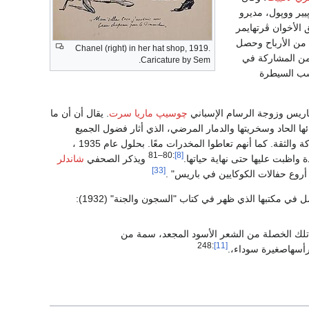
يمر پيير ووپول، مديرو
وافق الأخوان ڤرتهايمر
امل الخدمات لدعن تمويل المنتج والتسويق إليه وتوزيعه. وحصل الأخوان على نسبة 70% من الأرباح وحصل
Chanel (right) in her hat shop, 1919.
حبت من المشاركة في
Caricature by Sem.
سب السيطرة
ريس وزوجة الرسام الإسباني
چوسيپ ماريا سرت
. يقال أن أن ما
ئها الحاد وسخريتها والدمار المرضي، الذي أثار فضول الجميع
كانت كلتا المرأتين متعلمتين في الدير، وكانت صداقتهما مبنية على الاهتمامات المشتركة والثقة. كما أنهم تعاطوا المخدرات معًا. بحلول عام 1935 ،
:80–81
[8]
 واظبت عليها حتى نهاية حياتها.
ويذكر الصحفي
شاندلر
[33]
أروع حفالات الكوكايين في باريس" .
ي مكتبها الذي ظهر في كتاب "السجون والجنة" (1932):
 تلك الخصلة من الشعر الأسود المجعد، سمة من
:248
[11]
أسهاصغيرة سوداء،.