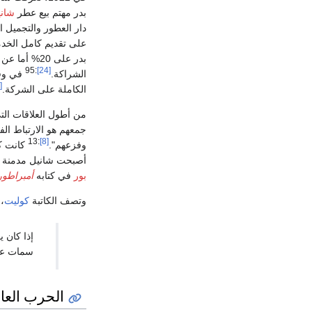
بدر مهتم بيع عطر
شاني
دار العطور والتجميل ا
:95
[24]
الشراكة.
في وقت
[32]
الكاملة على الشركة.
من أطول العلاقات التي
جمعهم هو الارتباط الف
:13
[8]
وفزعهم".
أصبحت شانيل مدمنة 
بور
في كتابه
أمبراطور
وتصف الكاتبة
كوليت
، 
إذا كان 
سمات عج
الحرب العالم