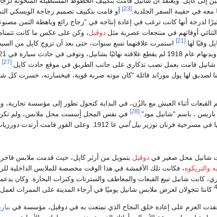
بين إلى كاپل. ويعتقد أن شانيل قامت بتكييف الخطوط المستطيلة المنحوتة لز
[23]
 معه في حقيبة السفر الجلدية.
أو قامت بتكييف تصميم زجاجة الويسكي التي
يرًا لدرجة أنها كانت ترغب في إعادة إنتاجه في "زجاج رائع وباهظة الثمن مصن
نائي أوقاتهم في منتجعات عصرية مثل
دوڤيل
، وكن على عكس ما كانت تتمناه
[21]
ل وفيًا لها.
استمرت علاقتهما تسع سنوات، حتى بعد أن تزوج كاپل من السيد
[27]
شانيل قامت بعمل نصب تذكاري على جانب الطريق في موقع حادث كاپل.
ب
لصديق لها پول موراند قائلة "كان موته ضربة قوية، فبخسارته، خسرت كل شئ
القبعات أثناء العيش مع بالزُن، في البداية كتحول تطور إلى مؤسسة تجاري
[28]
في نفس المحل أٍسست محل ملابس، ولم تكن تبي
ا في مسرحية فرنان نوزير
بيل أمي
عا 1912. وعلى الفور قامت أرتدت دورزيات قبعات شاني لعرضها صور في مجلة
دوڤيل
بتمويل من أرثر كاپل، حيث قدمت ملابس فاخرة ت
ه
والتريكوه
، فكانت تلك الأقمشة في هذا الوقت مخصصة للملابس الداخلية للر
 كانت شانيل تبيع القبعات والمعاطف والسترتات وكنزات البحارة. وكان يدعمها ب
كانتا تتجولان لعرض ملابس شانيل يوميًا في أرجاء المدينة على الممرات لعمل د
عقدت العزم على إعادة خلق النجاح الذي تمتعت به في دوڤيل، مؤسسة في
بياري