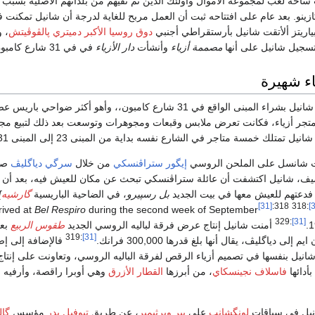
ت ساحة لعب لمجموعة الأموال وأولئك الذين تم نفيهم من بلدانهم الأصلية بسبب 
اريتز ألأتقت شانيل بأرستقراطي أجنبي
دوق روسيا الأكبر دميتري پالڤوڤيتش
، 
مصممة أزياء
وأنشأت
دار الأزياء
في في 31 شارع كامبون، في باريس.
ء شهيرة
متجر أزياء، فكانت تعرض ملابس وقبعات ومجوهرات وتوسعت بعد ذلك لتبيع م
إيگور ستراڤنسكي
من خلال
سرگي دياگليڤ
صا
ف، شانيل اكتشفت أن عائلة ستراڤنسكي تبحث عن مكان للعيش فيه، بعد أن تر
فدعتهم للعيش معها في بيت الجديد
بل رسپيرو
، في الضاحية الباريسية
گارشيه
]
[31]
:318
:318
Bel Respiro
during the second week of September
They arrived at
:329
[31]
أمنت شانيل إنتاج عرض فرقة لباليه الروسي الجديد
طقوس الربيع
بعد
:319
[31]
ى دياگليڤ، يقال أنها بلغ قدرها 300,000 فرانك.
فالإضافة إلى إ
ت شانيل بنفسها في تصميم أزياء الرقص لفرقة الباليه الروسي، وتعاونت على إ
أدائها
فاسلاف نجينسكاي
، من أبرزها
القطار الأزرق
وهي أوبرا راقصة، وأرفيه 
لونگشانب
على
پير ويرثيمير
، عن طريق
تيوفيل بدر
مؤسس
گال