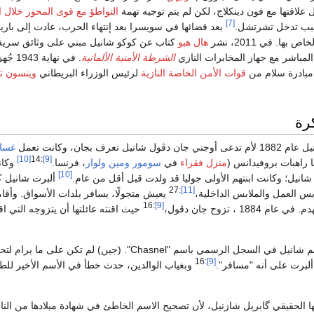
علاقتها مع فون دينكلاج، لكن لم يتم توجيه تهمة
التواطؤ مع قوى المحور خلال 
[7]
سبب تدخل تشرتشل.
بعد قضائها في سويسرا بعد إنتهاء الحرب، عادت إلى بار
ها. في 2011، نشر
هال هيو
كتاب عن كوكو شانيل مبني على وثائق سرية
مباشر مع جهاز المخابرات النازي
الشرطة الأمنية الألمانية
. في نهاية 43
 مبادرة سلام من
قوات الأمن الخاصة النازية
لرئيس الوزراء البريطاني
وينسون 
كرة
 تعرف بجان، وكانت تعمل
غسال
[10]
:14
[9]
راهبات بروفيدانس (
منزل فقراء
في
سومور
ومين ولوار
، فرنسا.
وكان
[10]
 شانيل؛ وكانت ابنتهم الأولى جوليا قد ولدت قبل أقل من عام.
ألبرت شانيل كا
:27
[11]
بس العمل والملابس الداخلية،
يعيش متجولًا، يسافر بلدات الأسواق. وأقا
:16
[9]
1 ، تزوج جان دڤول،
حيث اقنته عائلتها أن يتزوجه التي ا
عند الولادة، وأدخل اسم شانيل في السجل الرسمي باسم "Chasnel". (جين) لم تكن على ما ير
:16
[9]
لبرت على أنه "مسافر".
وبغياب الوالدين، حدث خطأ في الأسم الأخير للط
 الحقيقي گابريل شازنيل، لأن تصحيح الاسم الخاطئ في شهادة ميلادها من الناح