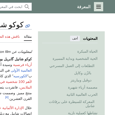
المعرفة
القائمة الرئيسية
كوكو شا
مقالة
ناقش هذه ال
المحتويات
أخف
الحياة المبكرة
لمعلومات عن the 2008 television film، انظر
الحية الشخصية وبداية المسيرة
كوكو شانيل
گابريل بو
أزياء فرنسية
وسيدة أع
التطلعات إلى العمل المسرحي
العالمية الأولى
في الترو
بالزُن وكاپل
ب"
الكورسيه
" الذي كا
دوڤيل وبياريتز
لأهم 100 شخصية في القرن
الملابس
، فانفردت بت
مصممة أزياء شهيرة
الحرب العالمية الثانية
[4]
القرن العشرين.
المعركة للسيطرة على
برفانات
شانيل
خلال
الإدارة الألمانية
نشاطها كعملية نازية
اتصالات شانيل مع دبل