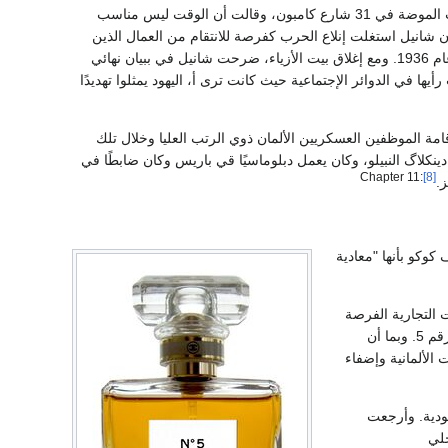
في بداية الحرب العالمية الثانية عام 1939، أغلقت شانيل متاجرها وأبقت على شقتها الواقعة فوق بيت الموضة في 31 شارع كامبون، وقالت أن الوقت ليس مناسب
 شانيل استغلت إنلاع الحرب كفرصة للانتقام من العمال الذين
في فرنسا عام 1936. ومع إغلاق بيت الأزياء، ضرحت شانيل في ببيان نهائي
ا في الدوائر الإجتماعية حيث كانت ترى أ، اليهود يمثلوا تهديدًا
قامة الموظفين العسكريين الألمان ذوي الرتب العليا وخلال تلك
كلاگ النبيلو، وكان يعمل دبلوماسيًا قي باريس وكان ضابطًا في
:Chapter 11
[8]
كوكو بأنها "معادية
 التجارية الفرصة
لشانيل لكي تحصل على كامل الثروة النقدية التي تصدر عن "عطور شانيل" وأكثرها ربحا عصر شانيل رقم 5. وبما أن
لألمانية وإضفاء
يهودية. وأرجعت
خلي