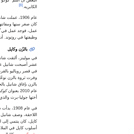
البعض أن اسم "كوكو"
[8]
الكابريه.
عام 1906، عملت شاميل في مدينة المنتجعات
كان صغر سنها ومفاتنه
عمل، فوجد عمل في
وظيفتها في
روتوند
. أ
بالزُن وكاپل
في مولينز، ألتقت شا
عشر أصبحت شانيل عش
في قصر روياليو بالق
وفرت ثروة بالزن نوعً
بالزن بإغاق شانيل بال
عام 2010 بعنوان
كوكو
أختها جوليا-برث والذي
في عام 1908، بدأت شانيل علاقة مع أحد أصدقاء بالزن وكان يدعى
اللاحقة، وصف شانبل تل
كاپل، كان ينتمي إلى ا
أسلوب كاپل في الملا