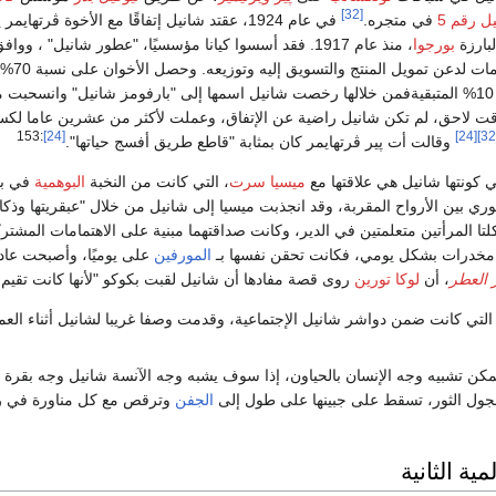
[32]
ل رقم 5
في متجره.
في عام 1924، عقتد شانيل إتفاقًا مع الأخوة ڤرتها
لبارزة
بورجوا
، منذ عام 1917. فقد أسسوا كيانا مؤسسيًا، "عطور شانيل" ، و
على تقديم ك
بدر على 20% أما عن 10% المتبقيةفمن خلالها رخصت شانيل اسمها إلى "بارفومز شانيل" وانس
 لاحق، لم تكن شانيل راضية عن الإتفاق، وعملت لأكثر من عشرين عاما لك
:153
[24]
[24]
وقالت أت پير ڤرتهايمر كان بمثابة "قاطع طريق أفسج حياتها".
 كونتها شانيل هي علاقتها مع
ميسيا سرت
، التي كانت من النخبة
البوهمية
في با
وري بين الأرواح المقربة، وقد انجذبت ميسيا إلى شانيل من خلال "عبقريتها وذكا
مخدرات بشكل يومي، فكانت تحقن نفسها بـ
المورفين
على يوميًا، وأصبحت عادة
 العطر
، أن
لوكا تورين
روى قصة مفادها أن شانيل لقبت بكوكو "لأنها كانت تقيم 
التي كانت ضمن دواشر شانيل الإجتماعية، وقدمت وصفا غريبا لشانيل أثناء العمل ف
يمكن تشبيه وجه الإنسان بالحياون، إذا سوف يشبه وجه الآنسة شانيل وجه بقرة
ول الثور، تسقط على جبينها على طول إلى
الجفن
وترقص مع كل مناورة في ر
ية الثانية