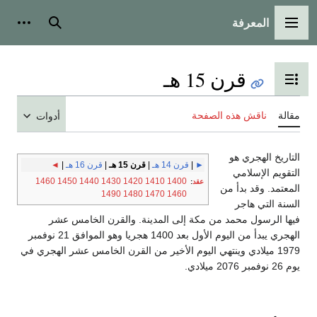
المعرفة
القائمة الرئيسية
بحث
أدوات شخ
قرن 15 هـ
تبديل عرض جدول المحتويات
قالة
ناقش هذه الصفحة
أدوات
لتاريخ الهجري هو
►
|
قرن 14 هـ
|
قرن 15 هـ
|
قرن 16 هـ
|
◄
لتقويم الإسلامي
1460
1450
1440
1430
1420
1410
1400
عقد
:
لمعتمد. وقد بدأ من
1490
1480
1470
1460
لسنة التي هاجر
يها الرسول محمد من مكة إلى المدينة. والقرن الخامس عشر
الهجري يبدأ من اليوم الأول بعد 1400 هجريا وهو الموافق 21 نوفمبر
1979 ميلادي وينتهي اليوم الأخير من القرن الخامس عشر الهجري في
26 نوفمبر 2076 ميلادي.