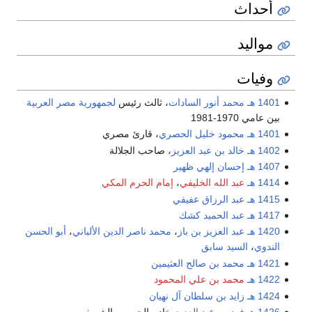
أحداث
مواليد
وفيات
1401 هـ
محمد أنور السادات
، ثالث رئيس
لجمهورية مصر العربية
بين عامي 1970-1981
1401 هـ
محمود خليل الحصري
، قارئ مصري
1402 هـ
خالد بن عبد العزيز
، صاحب الجلالة
1407 هـ
إحسان إلهي ظهير
1414 هـ
عبد الله الخليفي
،
إمام الحرم المكي
1415 هـ
عبد الرزاق عفيفي
1417 هـ
عبد الحميد كشك
1420 هـ
عبد العزيز بن باز
،
محمد ناصر الدين الألباني
،
أبو الحسن
الندوي
،
السيد سابق
1421 هـ
محمد بن صالح العثيمين
1422 هـ
محمد بن علي المحمود
1424 هـ
زايد بن سلطان آل نهيان