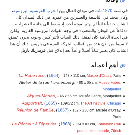
سنة
1870مات
في ميدان القتال بين
الحرب الفرنسية الپروسية
،
 مجند في التاسعة والعشرين من عمره. في ذلك الميدان كان
ب جندياً عادياً لم يهتم لموته أحد، إذ سقط الى جانبه العشرات،
عاً عن الوطن والشعب» في وجه القوات البروسية الغازية. ولكن
لحياة العامة كان لمقتل ذلك الشاب تأثير كبير، وجوبه بحزن عميق،
يما من لدن عدد من أقطاب الحركة الفنية في باريس. ذلك أن هذا
 كان يعتبر فناناً أصيلاً واعداً بعد إندلاع قتل
فريدريك بازيل
.
أهم أعماله
La Robe rose
, (
1864
) -
147 x 110 cm,
Musée d'Orsay
, Paris
Atelier de la rue Furstenberg
, -
80 x 65 cm,
Musée Fabre
,
Montpellier
Aigues-Mortes
, -
46 x 55 cm, Musée Fabre, Montpellier
Autportrait
, (
1865
) -
109x72 cm,
The Art Institute
,
Chicago
Réunion de Famille
, (
1867
) -
152 x 230 cm, Musée d'Orsay,
Paris
Le Pécheur à l'épervier
, (
1868
) -
134 x 83 cm,
Fondation Rau
pour le tiers-monde
,
Zürich