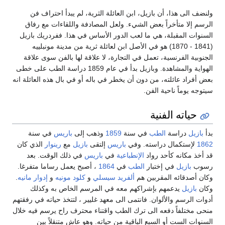
ف الى هذا، أن بازيل، ابن العائلة الثرية، لم يبدأ احتراف فن
م إلا متأخراً بعض الشيء. ولعل المصادفة واللقاءات مع رفاق
وات المقبلة، هي ما لعب الدور الأساس في هذا. ففردريك بازيل
(1841 - 1870) هو في الأصل ابن لعائلة ثرية من مدينة مونبلييه
وبية الفرنسية، تعمل في التجارة، لا علاقة لها بالفن سوى علاقة
الهواية والمشاهدة. وبازيل بدأ في عام 1859 دراسة الطب على خطى
أفراد عائلته، من دون أن يخطر في باله أو في بال هذه العائلة انه
جه يوماً ناحية الفن.
حياته الفنية
ازيل
دراسة
الطب
في سنة
1859
وذهب إلى
باريس
في سنة
1
لإستكمال دراسته. وفي
باريس
إلتقى
بازيل
مع
رينوار
الذي كان
خذ مكانه كأحد رواد
الإنطباعية
في
باريس
في ذلك الوقت. بعد
ب
بازيل
في إختبار
الطب
في
1864
، أصبح يعمل رساما متفرغا.
 أصدقائه المقربين هم
ألفريد سيسلي
و
كلود مونيه
و
إدوار مانيه
.
ن
بازيل
يدعمهم بإشراكهم معه في المرسم الخاص به وكذلك
ت الرسم والألوان. فانتمى الى معهد غليير ، لتتخذ حياته في رفقتهم
 مختلفاً دفعه الى ترك الطب واقتناء محترف راح يرسم فيه خلال
وات الست أو السبع الباقية من حياته. وهو عاش متنقلاً بين