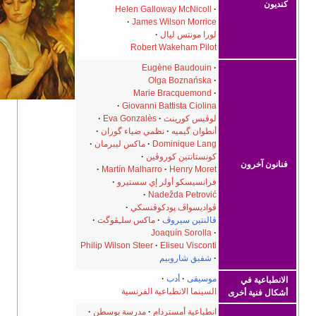
ديون
Helen Galloway McNicoll
James Wilson Morrice
لورا مونتس ليال
Robert Wakeham Pilot
Eugène Baudouin
Olga Boznańska
Marie Bracquemond
Giovanni Battista Ciolina
لوڤيس كورينث
Eva Gonzalès
أنطوان گيميه
نظمي ضياء گوران
Dominique Lang
ماكس ليبرمان
كونستانتين كوروڤين
انون آخرون
Martín Malharro
Henry Moret
فرانسيسكو أولر إي سستيرو
Nadežda Petrović
ڤواديسواڤ پودكوڤنسكي
ڤالنتين سيروڤ
ماكس سلـِڤوگت
Joaquín Sorolla
Philip Wilson Steer
Eliseu Visconti
شفيق شاروبيم
موسيقى
أدب
انطباعية في
السينما الانطباعية الفرنسية
كال فنية أخرى
انطباعية أمستردام
مدرسة بوسطن