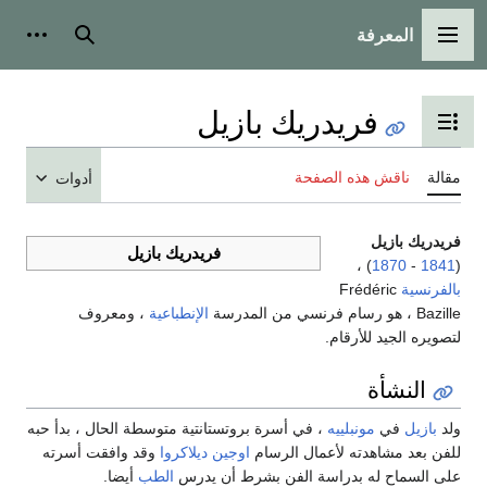
المعرفة
قائمة الرئيسية
بحث
أدوات شخصي
فريدريك بازيل
ديل عرض جدول المحتويات
ة
ناقش هذه الصفحة
أدوات
ريك بازيل
فريدريك بازيل
) ،
1870
-
1
رنسية
Frédéric
رنسي من المدرسة
الإنطباعية
، ومعروف
يره الجيد للأرقام.
النشأة
بازيل
في
مونبلييه‏‏
، في أسرة بروتستانتية متوسطة الحال ، بدأ حبه
 بعد مشاهدته لأعمال الرسام
اوجين ديلاكروا
وقد وافقت أسرته
السماح له بدراسة الفن بشرط أن يدرس
الطب
أيضا.