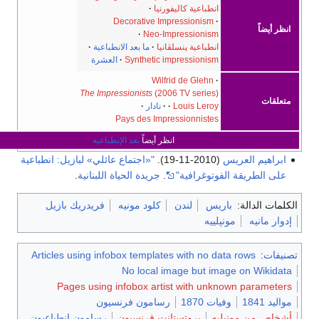
انطباعية كاليفورنيا
Decorative Impressionism
ظر أيضاً
Neo-Impressionism
انطباعية پنسلڤانيا
ما بعد الانطباعية
Synthetic impressionism
العشرة
Wilfrid de Glehn
The Impressionists
(2006 TV series)
تعلقات
Louis Leroy
نادار
Pays des Impressionnistes
انظر أيضاً
بعد الإنطباعية
ابراهيم العريس
(2010-11-19).
"«اجتماع عائلي» لبازيل: انطباعية
على الطريقة الفوتوغرافية"
.
جريدة الحياة اللبنانية
.
لمات الدالة:
باريس
لندن
كلود مونيه
فريدريك بازيل
وار مانيه
مونپلييه
يفات
:
Articles using infobox templates with no data rows
No local image but image on Wikida
Pages using infobox artist with unknown paramete
ليد 1841
وفيات 1870
رسامون فرنسيون
خاص من مونبليه
بروتستانت فرنسيون
رسامون انطباعيون