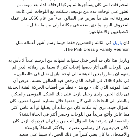
ترفات التي كان يستأجرها ثم يتركها لرفاقه. لذا، بعد موته، تم
ور على لوحات عدة من توقيعه، شكلت مع اللوحات التي كانت
معروفة له، منذ بدأ يعرض في الصالون بدءاً من عام 1866 متن عمله
روف اليوم، والذي يضعه في مكانة أولى بين ما - قبل -
طباعيين والانطباعيين.
بازيل
في الثالثة والعشرين فقط حينما رسم أشهر أعماله مثل
Family و The Pink Dress.
يل هذا كان قد أنجز خلال سنوات امتهانه فن الرسم عدداً لا بأس به
للوحات التي أثار بعضها إعجاب كثر، لا سيما بين زملائه الذين لم
م ان ينظروا بعين الدهشة الى لوحة لبازيل تقبل في «الصالون»
في عام 1868، في الوقت الذي رفض فيه الصالون نفسه، عرض أي
لمونيه الذي كان - مع هذا - قطباً من أقطاب الحركة الفنية الحديثة
لك الحين. ولدى رحيل بازيل على ذلك الشكل المؤسي والمبكر،
نظر الى النجاحات التي كان حققها خلال مساره الفني القصير، كان
ال حينه: ترى أية مكانة كان من شأنه أن يحتلها لو أنه عاش أكثر
عاش وأنتج مزيداً من اللوحات وحضر أكثر في الحياة الفنية؟
قيقة ان شرعية هذا السؤال أتت من واقع ان فردريك بازيل كان
ل فردية بين كل رسامي عصره... والأكثر التصاقاً بالزملاء
صدقاء، ما كان يعني كثيراً في ذلك الحين، لا سيما على صعيد