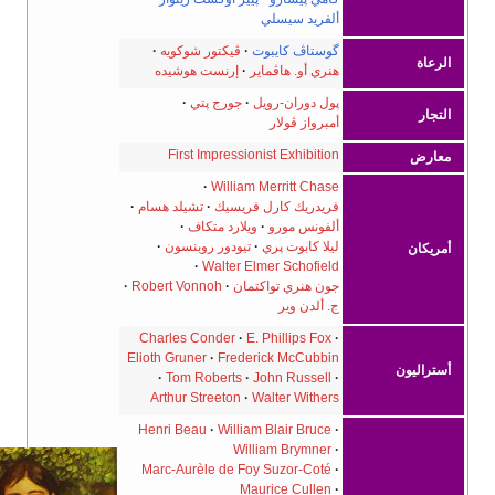
ألفريد سيسلي
گوستاڤ كايبوت
ڤيكتور شوكويه
رعاة
هنري أو. هاڤماير
إرنست هوشيده
پول دوران-رويل
جورج پتي
تجار
أمبرواز ڤولار
First Impressionist Exhibition
عارض
William Merritt Chase
فريدريك كارل فريسيك
تشيلد هسام
ألفونس مورو
ويلارد متكاف
ليلا كابوت پري
تيودور روبنسون
ريكان
Walter Elmer Schofield
جون هنري تواكتمان
Robert Vonnoh
ج. ألدن وير
Charles Conder
E. Phillips Fox
Elioth Gruner
Frederick McCubbin
تراليون
Tom Roberts
John Russell
Arthur Streeton
Walter Withers
Henri Beau
William Blair Bruce
William Brymner
Marc-Aurèle de Foy Suzor-Coté
Maurice Cullen