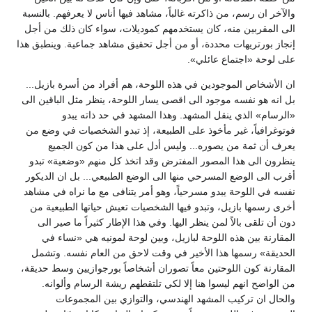
خر ان رسم، من ذاكرته غالباً، مشاهد فيها أناس لا يعرفهم. بالنسبة
المقربين منه، كان يستخدمهم كموديلات، سواء كان ذلك من أجل
ز بورتريهات محددة، أو من أجل تحقيق مشاهد جماعية. وينطبق هذا
لوحة «اجتماع عائلي».
لأشخاص الموجودين في هذه اللوحة، هم أفراد من أسرة بازيل...
نه هو نفسه موجود الى اقصى يسار اللوحة، ينظر مثل الباقين الى
سام» الذي ينقل المشهد. وهذا المشهد في حد ذاته يبدو
غرافياً، غير مأخوذ على الطبيعة، إذ تبدو الشخصيات في وضع من
 أن ثمة من يصوره... وليس أدل على هذا من كون الجميع
ون الى هذا المصور المفترض وقد اتخذ كل منهم «وضعية» تبدو
 الى الوضع المسرحي منها الى الوضع الطبيعي... بل ان الديكور
 في اللوحة يبدو مسرحياً، وهو أمر يتنافى مع ما نراه في مشاهد
 رسمها بازيل، وتبدو فيها الشخصيات تعيش حياتها الطبيعية من
أن تلقى بالاً لمن ينظر اليها. وفي هذا الإطار كثيراً ما صير الى
ارنة بين هذه اللوحة لبازيل، وبين لوحة لمونيه هي «نساء في
يقة» رسمها هذا الأخير في وقت لاحق من العام نفسه. وتشمل
ارنة كون اللوحتين معاً تصوران أشخاصاً بورجوازيين وسط حديقة،
لواضح انهم ليسوا هنا إلا لكي تلتقطهم ريشة الرسام وألوانه.
ال ان تركيب المشهد الهندسي، والتوازي بين المجموعات