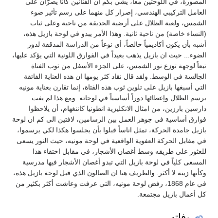
ورة، في اللوحتين معاً، يشي بكم ان الفنانين كانا يصرّان على
مل التركيبي الهندسي، إصرار كل منهما على رسم تأثير ضوء
س، ولعبة الظلال على أرضية الحديقة من ناحية وعلى ثياب
ساء خاصة) من ناحية ثانية. وهذا الأمر يبدو في لوحة بازيل هذه،
 بأن يكون أكاديمياً خالصاً، أي نوعاً من الدراسة المدققة لدور
ء... حيث ان بازيل يذهب بعيداً في الفوارق اللونية التي يؤكد عليها،
ً لوجهة توزع نور الشمس، على الجزء الأسفل من ثوب الفتاة
لسة في الوسط. ولقد قال نقاد كثر يومها ان هذه العناية الفائقة
 أسبغها بازيل على تلوين ثوب هذه الفتاة، إنما تقارن بعناية مونيه
 الظلال وإعطائها دوراً أساسياً في لوحاته. ومع هذا لم يفت
ين بارزين، من امثال الانكليزية انطونيا كاننغهام، أن يلاحظوا
ق أساسية في جوهر العمل بين الرسامين، لافتين الى كم ان لوحة
ل جامدة الحركة، تمثل اناساً قبلوا بأن يجلسوا هكذا لكي يرسموا،
قابل الحركة العفوية الواقعية في لوحة مونيه، حيث النور يسعى
ور على طريقه وسط أغصان الأشجار، في مقابل اختفاء هذا
عى كلياً في لوحة بازيل التي تبدو أغصان الأشجار فيها مدرسية
ها زينة لا أكثر. والطريف هنا ان الصالون الذي قبل لوحة بازيل هذه،
في عام 1868، رفض لوحة مونيه، التي عرفت وعاشت أكثر بكثير من
عمال بازيل مجتمعة.
وفاته