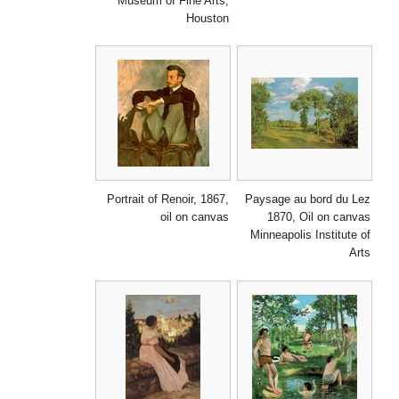
Museum of Fine Arts,
Houston
Portrait of Renoir, 1867,
Paysage au bord du 
oil on canvas
1870, Oil on can
Minneapolis Institute
A