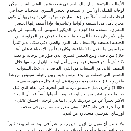
اليب المتبعة. إذ إن ذلك البعد في شخصية هذا الفنان الشاب، مكّن
ته القليلة، أولاً من أن تستخدم العنصر البشري استخداماً جيداً في
ت انطلقت أصلاً من نزعة انطباعية مبكرة كان يفترض بها أن تكون
 تأمل في الطبيعة وألوانها وعناصرها، فإذا أضيف إليها العنصر
ري، استخدم هذا كجزء من الديكور الطبيعي. أما بالنسبة الى بازيل
الأمر كان مختلفاً الى حد ما، حيث انه تمكن من المزاوجة بين
فية الطبيعية والاشتغال على اللون والضوء (في شكل يدنو كثيراً
سمي ما - قبل - الانطباعية، وكان نوعاً من الانطباعية على أية
 من ناحية، وبين العنصر البشري الذي صوّر في لوحاته بواقعية
 أحياناً تبدو فوتوغرافية. ومن يتأمل لوحات لبازيل، رسمها خلال
ف الثاني من الستينات من القرن الماضي، أي خلال السنوات
س التي فصلت بين بدء الرسم لديه، وبين رحيله، سيتيقن من هذا.
زدواجية (الخلاقة) هذه موجودة في لوحة مثل «مشهد صيفي»
(1869) وأخرى مثل «ستديو بازيل» التي أنجزها في العام الذي قتل
ما جعلها تعتبر من آخر لوحاته، ومن أجملها أيضاً. غير أن اللوحة
ثر تعبيراً عن فن فردريك بازيل، انما هي لوحته «اجتماع عائلي»
التي أنجزها في عام 1867، وهي معروضة منذ زمن في متحف
اي الفرنسي مستعارة من لندن.
بد من أن نقول إن بازيل، حين رسم بشراً في لوحاته، لم يبتعد كثيراً
لقة أصدقائه أو من أقربائه، حتى وإن كان حدث له بين الحين