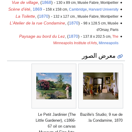
Vue de village
, (
1868
) -
130 x 89 cm, Musée Fabre, Montpellier
Scène d'été
,
1869
-
158 x 158 cm,
Cambridge
,
Harvard University
La Toilette
, (
1870
) -
132 x 127 cm., Musée Fabre, Montpellier
L'Atelier de la rue Condamine
, (
1870
) -
98 x 128.5 cm, Musée
d'Orsay, Paris
Paysage au bord du Lez
, (
1870
) -
137.8 x 202.5 cm,
The
Minneapolis Institute of Arts
,
Minneapolis
معرض الصور
Le Petit Jardinier (The
Bazille's Studio; 9 rue
Little Gardener), c1866-
la Condamine, 18
67 oil on canvas