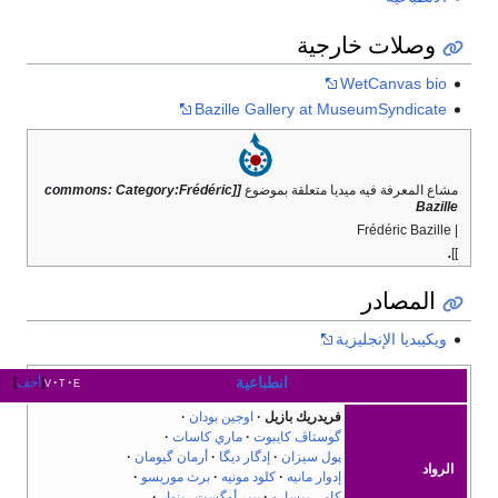
وصلات خارجية
WetCanvas bio
Bazille Gallery at MuseumSyndicate
اع المعرفة فيه ميديا متعلقة بموضوع
[[commons: Category:Frédéric
Bazil
المصادر
ويكيبديا الإنجليزية
انطباعية
e
t
v
أخف
فريدريك بازيل
اوجين بودان
گوستاڤ كايبوت
ماري كاسات
پول سيزان
إدگار ديگا
أرمان گيومان
رواد
إدوار مانيه
كلود مونيه
برث موريسو
كامي پيسارو
پيير أوگست رينوار