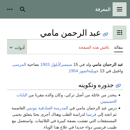
المعرفة
القائمة الرئيسية
بحث
أدوات
عبد الرحمن مامي
تبديل عرض جدول المحتويات
مقالة
ناقش هذه الصفحة
أدوات
عبد الرحمان مامي
ولد في 15
سبتمبر
/
أيلول
1903
بضاحية
المرسى
واغتيل في 13
جويلية
/
تموز
1954
.
جذوره وتكوينه
ينحدر من عائلة من أصل تركي، وكان والده مقربا من
البايات
الحسينيين
.
درس عبد الرحمان مامي في
المدرسة الصادقية
بتونس
العاصمة
ثم اتجه إلى
فرنسا
لدراسة الطب وهناك أجرى بحثا يتعلق بحمى
المستنقعات التي تفشت بصفة كبيرة في الثلاثينات. واستعمل مع
طبيب فرنسي دواء جديدا في علاج هذا الوباء.