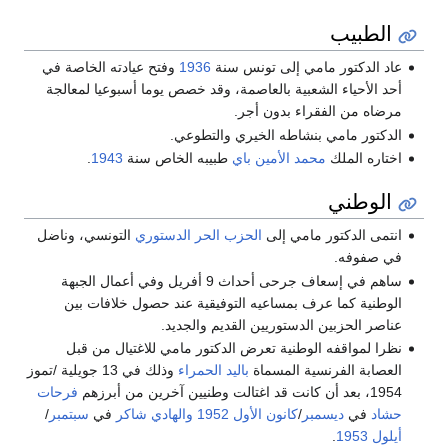
الطبيب
عاد الدكتور مامي إلى تونس سنة
1936
وفتح عيادته الخاصة في
أحد الأحياء الشعبية بالعاصمة، وقد خصص يوما أسبوعيا لمعالجة
مرضاه من الفقراء بدون أجر.
الدكتور مامي بنشاطه الخيري والتطوعي.
اختاره الملك
محمد الأمين باي
طبيبه الخاص سنة
1943
.
الوطني
انتمى الدكتور مامي إلى
الحزب الحر الدستوري
التونسي، وناضل
في صفوفه.
ساهم في إسعاف جرحى أحداث 9 أفريل وفي أعمال الجبهة
الوطنية كما عرف بمساعيه التوفيقية عند حصول خلافات بين
عناصر الحزبين الدستوريين القديم والجديد.
نظرا لمواقفه الوطنية تعرض الدكتور مامي للاغتيال من قبل
العصابة الفرنسية المسماة
باليد الحمراء
وذلك في 13 جويلية /تموز
1954، بعد أن كانت قد اغتالت وطنيين آخرين من أبرزهم
فرحات
حشاد
في
ديسمبر
/
كانون الأول
1952
والهادي شاكر
في
سبتمبر
/
أيلول
1953
.