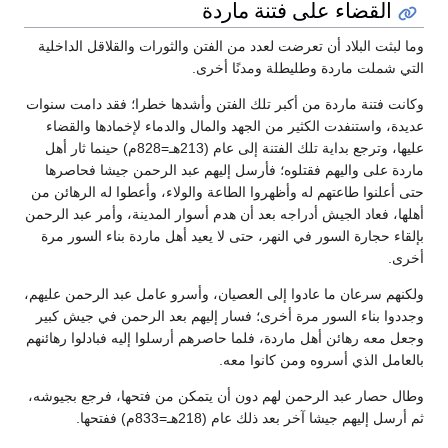
القضاء على فتنة ماردة
وما لبثت البلاد أن تعرضت لعدد من الفتن والثورات والقلاقل الداخلية
التي شملت ماردة وطليطلة ومدنًا أخرى.
وكانت فتنة ماردة من أكبر تلك الفتن وأشدها خطرا؛ فقد دامت سنوات
عديدة، واستنفدت الكثير من الجهد والمال والدماء لإخمادها والقضاء
عليها، وترجع بداية تلك الفتنة إلى عام (213هـ=828م) حينما ثار أهل
ماردة على واليهم فقتلوه؛ فأرسل إليهم عبد الرحمن جيشا فحاصرها
حتى أعلنوا طاعتهم له وأظهروا الطاعة والولاء، وأعطوا له الرهائن من
أهلها، فعاد الجيش أدراجه بعد أن هدم أسوار المدينة، وأمر عبد الرحمن
بإلقاء حجارة السور في النهر، حتى لا يعيد أهل ماردة بناء السور مرة
أخرى.
ولكنهم سرعان ما عادوا إلى العصيان، وأسرو عامل عبد الرحمن عليهم،
وجددوا بناء السور مرة أخرى؛ فسار إليهم بعد الرحمن في جيش كبير
وجعل معه رهائن أهل ماردة، فلما حاصرهم أرسلوا إليه فبادلوا رهائنهم
بالعامل الذي أسروه ومن كانوا معه.
وطال حصار عبد الرحمن لهم دون أن يتمكن من فتحها، فرجع بجيوشه،
ثم أرسل إليهم جيشا آخر بعد ذلك عام (218هـ=833م) ففتحها.