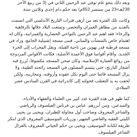
وبعد ذلك بنحو عام توفي عبد الرحمن الثاني في (3 من ربيع الآخر
238هـ=23 من سبتمبر 852م) بعد حكم دام إحدى وثلاثين سنة.
وكانت تلك الفترة تعد من أزهى فترات التاريخ الأندلسي التي اتسمت
بالعديد من مظاهر العمران والتحضر، وتمتعت البلاد خلالها بالرفاهية
والرخاء؛ فقد اهتم عبد الرحمن بالنواحي الحضارية والعمرانية، وكان له
اهتمام خاص بالمنشآت والمباني، فبنى مسجد إشبيلية الجامع، وزاد في
مسجد قرطبة قدر بهوين من ناحية القبلة، ونقل المحراب إلى الجزء
الجديد، وأقام أقواسا فوق الأعمدة الأصلية، فكانت الأقواس المزدوجة
من روائع العمارة الإسلامية، وكان صحن المسجد مكشوفا، تُزرع فيه
أشجار النارنج، حتى يتنسم المصلون في المسجد رائحته الطيبة، ولا
يزال المسجد قائما حتى اليوم بكل عقوده وأروقته، ومحاريبه، ولكن
لحقت به يد التعصّب فحولته إلى كاتدرائية في القرن السادس عشر
الميلادي.
كما ظهر في هذه الفترة عدد كبير من العلماء والفقهاء والأدباء،
والمبدعين، ومن أبرزهم: عباس بن فرناس الفيلسوف والرياضي
والشاعر المعروف وصاحب أول محاولة للطيران، ويحيى بن يحيى
الليثي الفقيه والقاضي الشهير، وزرياب الموسيقي المعروف الذي ابتكر
طريقة لكتابة الموسيقى، ويحيى بن حكم الجياني المعروف بالغزال
الشاعر الفيلسوف.