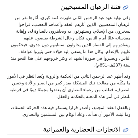
فتنة الرهبان المسيحيين
وفي نهاية عهد عبد الرحمن الثاني ظهرت فتنة كبرى، أثارها نفر من
الرهبان المتعصبين، الذين أثارهم الحقد وأعماهم التعصب، فراحوا
يسخرون من الإسلام، ويستهزئون به ويجاهرون بالعداوة له، وإهانة
مقدساته علنًا أمام الناس، فكان رجال الشرطة يقبضون عليهم
ويقتادونهم إلى القضاة الذين يحاولون استتابتهم دون جدوى، فيحكمون
عليهم بالإعدام، وكان هذا ما يسعى إليه هؤلاء حتى يثيروا عواطف
الناس، ويصيروا في صورة الشهداء، وكثر خروجهم على هذا النحو منذ
سنة (237هـ=851م).
وقد أظهر عبد الرحمن الثاني من الحكمة والروية وبُعد النظر في الأمور
ما مكّنه من معالجة تلك المشكلة بقدر كبير من الصبر والأناة وحسن
التصرف، فطلب من زعماء النصارى أن يعقدوا مجمعًا دينيًا في قرطبة
للنظر في أمر هذه المحنة بالحكمة والعقل.
وبالفعل انعقد المجمع، وأصدر قرارا يستنكر فيه هذه الحركة الحمقاء،
وما لبثت الأمور أن هدأت، وعاد الوئام بين المسلمين والنصارى.
الانجازات الحضارية والعمرانية