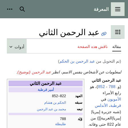
المعرفة
القائمة الرئيسية
بحث
أدوات
عبد الرحمن الثاني
تبديل عرض جدول المحتويات
مقالة
ناقش هذه الصفحة
أدوات
(تم التحويل من
عبد الرحمن بن الحكم
)
لمعلومات عن لأشخاص بنفس الاسم، انظر
عبد الرحمن (توضيح)
.
عبد الرحمن الثاني
عبد الرحمن الثاني
(و.
788
-
852
)، هو
أمير قرطبة
رابع الأمراء
العهد
822–852
الأمويون
في
سبقه
الحكم بن هشام
قرطبة
،
الأندلس
تبعه
محمد بن عبد الرحمن
(شبه جزيرة إيبريا|
إيبريا|العربية]]) من
وُلِد
788
عام 822 حتى وفاته.
طليطلة