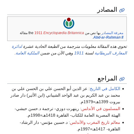
المصادر
معرفة المصادر
بها نص من the
Encyclopædia Britannica
1911
مقالة
.
Abd-ar-Rahman II
تحوي هذه المقالة معلومات مترجمة من الطبعة الحادية عشرة
لدائرة
المعارف البريطانية
لسنة
1911
وهي الآن من ضمن
الملكية العامة
.
المراجع
الكامل في التاريخ
: عز الدين أبو الحسن علي بن الحسن علي بن
محمد بن عبد الكريم بن عبد الواحد الشيباني (ابن الأثير) دار صادر
بيروت 1399هـ=1979م.
المسلمون في الأندلس
: رينهرت دوزي- ترجمة د.حسن حبشي-
الهيئة المصرية العامة للكتاب- القاهرة 1418هـ=1998م.
معالم تاريخ المغرب والأندلس
: د.حسين مؤنس- دار الرشاد-
القاهرة- 1417هـ=1997م.