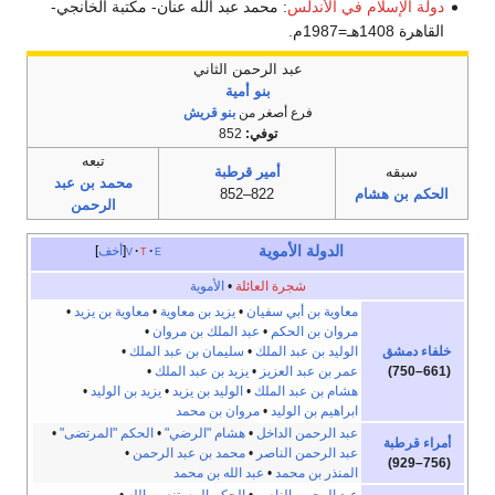
دولة الإسلام في الأندلس
: محمد عبد الله عنان- مكتبة الخانجي-
القاهرة 1408هـ=1987م.
عبد الرحمن الثاني
بنو أمية
فرع أصغر من
بنو قريش
توفي:
852
تبعه
سبقه
أمير قرطبة
محمد بن عبد
الحكم بن هشام
822–852
الرحمن
الدولة الأموية
e
t
v
أخف
شجرة العائلة
•
الأموية
معاوية بن أبي سفيان
•
يزيد بن معاوية
•
معاوية بن يزيد
•
مروان بن الحكم
•
عبد الملك بن مروان
•
خلفاء
دمشق
الوليد بن عبد الملك
•
سليمان بن عبد الملك
•
(661–750)
عمر بن عبد العزيز
•
يزيد بن عبد الملك
•
هشام بن عبد الملك
•
الوليد بن يزيد
•
يزيد بن الوليد
•
ابراهيم بن الوليد
•
مروان بن محمد
عبد الرحمن الداخل
•
هشام "الرضي"
•
الحكم "المرتضى"
•
أمراء
قرطبة
عبد الرحمن الناصر
•
محمد بن عبد الرحمن
•
(756–929)
المنذر بن محمد
•
عبد الله بن محمد