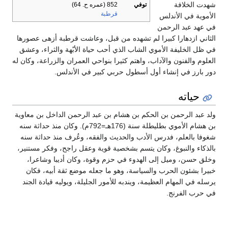
شهدت الخلافة
توفي
852 (عمره ح. 64)
قرطبة
الأموية في الأندلس
في عهد عبد الرحمن
الثاني ازدهارا كبيرا لم تشهده من قبل، وعاشت قرطبة أزهى عصورها
في ظل الخليفة الأموي الشاب الذي أحب حياة الأبّهة والثراء، وعشق
العلوم والفنون والآداب، واهتم كثيرا بنواحي العمران والزراعة، وكان له
دور بارز في إنشاء أول أسطول حربي كبير في الأندلس.
حياته
ولد عبد الرحمن بن الحكم بن هشام بن عبد الرحمن الداخل بن معاوية
بن هشام الأموي بطليطلة سنة (176هـ=792م). وكان منذ حداثة سنه
شغوفا بالعلم، فدرس الأدب والحديث والفقه، وعُرف منذ حداثة سنه
بالذكاء والنبوغ، وكان يتسم بشخصية قوية وعقل راجح، وفكر مستنير،
وخلق حسن، وميل إلى الهدوء في حزم وقوة، وكان أديبا وشاعرا،
خبيرا بشئون الحرب والسياسة، وهو ما جعله موضع ثقة أبيه، فكان
يرسله في المهام العظيمة، ويندبه للأمور الجليلة، ويوليه قيادة الجند
في حرب الفرنج.