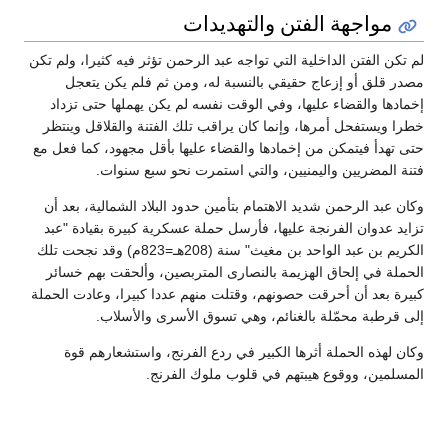
مواجهة الفتن والتهديدات
لم تكن الفتن الداخلية التي تواجه عبد الرحمن تؤثر فيه كثيرا، ولم تكن
مصدر قلق أو إزعاج حقيقي بالنسبة له، ومن ثم فلم يكن يتعجل
إخمادها والقضاء عليها، وفي الوقت نفسه لم يكن يهملها حتى تزداد
خطرا ويستفحل أمرها، وإنما كان يراقب تلك الفتنة والقلاقل وينتظر
حتى تهدأ فيتمكن من إخمادها والقضاء عليها بأقل مجهود، كما فعل مع
فتنة المضريين واليمنيين، والتي استمرت نحو سبع سنوات.
وكان عبد الرحمن شديد الاهتمام بتأمين حدود البلاد الشمالية، بعد أن
تزايد عدوان الفرنجة عليها، فأرسل حملة عسكرية كبيرة بقيادة "عبد
الكريم بن عبد الواحد بن مغيث" سنة (208هـ=823م) وقد نجحت تلك
الحملة في إلحاق الهزيمة بالنصارى المتربصين، وألحقت بهم خسائر
كبيرة بعد أن أحرقت حصونهم، وقتلت منهم عددا كبيرا، وعادت الحملة
إلى قرطبة محمّلة بالغنائم، وهي تسوق الأسرى والأسلاب.
وكان لهذه الحملة أثرها الكبير في ردع الفرنج، واستشعارهم قوة
المسلمين، ووقوع هيبتهم في قلوب ملوك الفرنج.