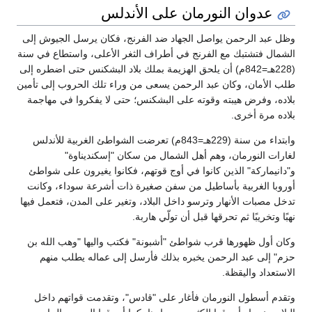
عدوان النورمان على الأندلس
وظل عبد الرحمن يواصل الجهاد ضد الفرنج، فكان يرسل الجيوش إلى
الشمال فتشتبك مع الفرنج في أطراف الثغر الأعلى، واستطاع في سنة
(228هـ=842م) أن يلحق الهزيمة بملك بلاد البشكنس حتى اضطره إلى
طلب الأمان، وكان عبد الرحمن يسعى من وراء تلك الحروب إلى تأمين
بلاده، وفرض هيبته وقوته على البشكنس؛ حتى لا يفكروا في مهاجمة
بلاده مرة أخرى.
وابتداء من سنة (229هـ=843م) تعرضت الشواطئ الغربية للأندلس
لغارات النورمان، وهم أهل الشمال من سكان "إسكنديناوة"
و"دانيماركة" الذين كانوا في أوج قوتهم، فكانوا يغيرون على شواطئ
أوروبا الغربية بأساطيل من سفن صغيرة ذات أشرعة سوداء، وكانت
تدخل مصبات الأنهار وترسو داخل البلاد، وتغير على المدن، فتعمل فيها
نهبًا وتخريبًا ثم تحرقها قبل أن تولّي هاربة.
وكان أول ظهورها قرب شواطئ "أشبونة" فكتب واليها "وهب الله بن
حزم" إلى عبد الرحمن يخبره بذلك فأرسل إلى عماله يطلب منهم
الاستعداد واليقظة.
وتقدم أسطول النورمان فأغار على "قادس"، وتقدمت قواتهم داخل