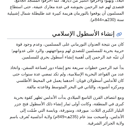
البلاد، ونهبوا وأحرقوا الكثير من ديارها، كما أحرقوا المسجد الجامع،
فتصدى لهم عبد الرحمن بجيوشه في عدة معارك عنيفة، حتى استطاع
المسلمون أن يوقعوا بالنورمان هزيمة كبيرة عند طليطلة شمال إشبيلية
سنة (230هـ=844م).
إنشاء الأسطول الإسلامي
كان من نتيجة العدوان النورماني على المسلمين، وعدم وجود قوة
حربية بحرية للمسلمين للتصدي لهم ومواجهتهم، والرد على عدوانهم؛
أن تنبّه عبد الرحمن إلى أهمية إنشاء أسطول بحري للمسلمين.
بدأ عبد الرحمن خطوات سريعة نحو إنشاء دور لصناعة السفن، واتخاذ
عدد من القواعد البحرية الإسلامية، ولم تكد تمضي عدة سنوات حتى
كان للأندلس أسطولان قويان: أحدهما يعمل في المحيط الأطلسي
ومركزه أشبونة، والثاني في البحر المتوسط وقاعدته مالقة.
ومع انتصاف القرن التاسع الميلادي بدأت الأندلس تظهر كقوة بحرية
كبرى في المنطقة، وكانت أولى ثمار إنشاء ذلك الأسطول فتح جزر
البليار الكبرى الثلاث: ميورقة، ومنورقة، ويابسة التي ضُمّت إلى
الأندلس، وأصبحت منذ عام (235هـ=849م) ولاية أندلسية تُعرف باسم
ولاية الجزائر الشرقية.