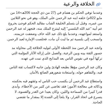
الخلافة والرعية
وعندما توفي الحكم بن هشام في (27 من ذي الحجة 206هـ=14 من
مايو 822م) خلفه ابنه عبد الرحمن على الملك، وهو في نحو الثلاثين
من عمره، وقبل أن يتسلم الخليفة الشاب مقاليد الحكم فوجئ بخروج
عم أبيه "عبد الله البلنسي" إليه لينتزع الملك منه، فتجهز له عبد الرحمن
واستعد لمواجهته، وعندما بلغ ذلك عبد الله خاف وضعفت عزيمته،
وانسحب إلى بلنسية ثم ما لبث أن مات، فخلصت الإمارة لعبد الرحمن.
واتجه عبد الرحمن منذ اللحظة الأولى لتوليه الخلافة إلى محاولة مد
جسور الثقة بينه وبين الرعية، والعمل على إزالة الآثار المؤلمة التي
تركها أبوه في نفوس الناس بعد المذابح الذي تمت في عهده.
وكان عبد الرحمن مؤهلا بطبعه الهادئ ولين جانبه لاكتساب ثقة الناس
فيه، والتفاهم حوله، واستعادة شعورهم الضائع بالأمان.
واستطاع عبد الرحمن أن يكتسب حب الناس له وثقتهم فيه بحكمته
وذكائه في معالجة الأمور؛ فقد تغاضى عن كثير من الأخطاء، وأبدى
قدرا كبيرا من السماحة واللين، وكان بعيدا عن الغدر والقسوة، لا
يتسرع في اتخاذ القرار، ولا يلجأ إلى الشدة إلا بمقدار ما تقتضي
الحاجة.