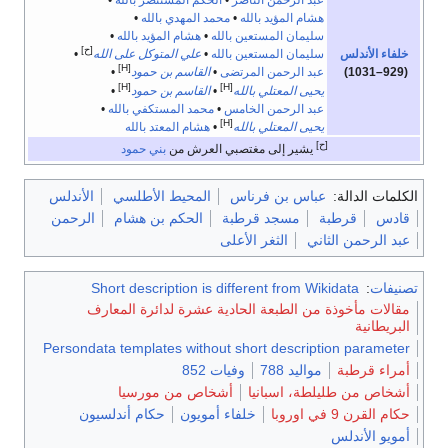
عبد الرحمن الناصر
•
الحكم المستنصر بالله
•
هشام المؤيد بالله
•
محمد المهدي بالله
•
سليمان المستعين بالله
•
هشام المؤيد بالله
•
[ح]
خلفاء الأندلس
سليمان المستعين بالله
•
علي المتوكل على الله
•
[H]
(929–1031)
عبد الرحمن المرتضى
•
القاسم بن حمود
•
[H]
[H]
يحيى المعتلي بالله
•
القاسم بن حمود
•
عبد الرحمن الخامس
•
محمد المستكفي بالله
•
[H]
يحيى المعتلي بالله
•
هشام المعتد بالله
[ح]
يشير إلى مغتصبي العرش من
بني حمود
الكلمات الدالة:
عباس بن فرناس
المحيط الأطلسي
الأندلس
قادس
قرطبة
مسجد قرطبة
الحكم بن هشام
الرحمن
عبد الرحمن الثاني
الثغر الأعلى
تصنيفات
:
Short description is different from Wikidata
مقالات مأخوذة من الطبعة الحادية عشرة لدائرة المعارف
البريطانية
Persondata templates without short description parameter
أمراء قرطبة
مواليد 788
وفيات 852
أشخاص من طليلطة، اسبانيا
أشخاص من مورسيا
حكام القرن 9 في اوروبا
خلفاء أمويون
حكام أندلسيون
أمويو الأندلس