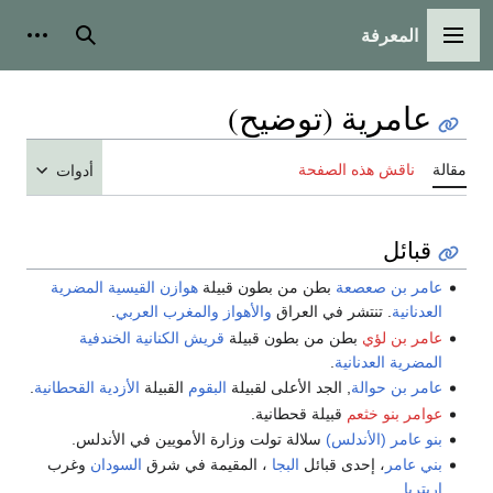
المعرفة
القائمة الرئيسية
بحث
أدوات
عامرية (توضيح)
مقالة
ناقش هذه الصفحة
أدوات
قبائل
عامر بن صعصعة
بطن من بطون قبيلة
هوازن
القيسية
المضرية
العدنانية
. تنتشر في العراق
والأهواز
والمغرب العربي
.
عامر بن لؤي
بطن من بطون قبيلة
قريش
الكنانية
الخندفية
المضرية
العدنانية
.
عامر بن حوالة
, الجد الأعلى لقبيلة
البقوم
القبيلة
الأزدية
القحطانية
.
عوامر بنو خثعم
قبيلة قحطانية.
بنو عامر (الأندلس)
سلالة تولت وزارة الأمويين في الأندلس.
بني عامر
، إحدى قبائل
البجا
، المقيمة في شرق
السودان
وغرب
إريتريا
.