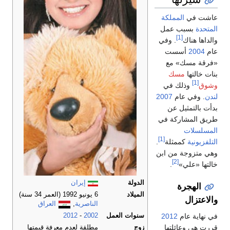
عاشت في
المملكة
المتحدة
بسبب عمل
[1]
والداها هناك
. وفي
عام
2004
أسست
«فرقة مسك» مع
بنات خالتها
مسك
[1]
وشوق
وذلك في
لندن
. وفي عام
2007
بدأت بالتمثيل عن
طريق المشاركة في
المسلسلات
[1]
التلفزيونية
كممثلة
.
وهي متزوجة من ابن
[2]
خالتها «علي»
.
الدولة
إيران
الهجرة
الميلاد
6 يونيو 1992
(العمر 34 سنة)
والاعتزال
الناصرية
,
العراق
في نهاية عام
2012
سنوات العمل
2002
-
2012
قررت هي وعائلتها
زوج
مطلقة لعدم معرفة قيمتها