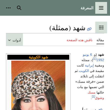
المعرفة
القائمة الرئيسية
بحث
أدوات
شهد (ممثلة)
تبديل عرض جدول المحتويات
مقالة
ناقش هذه الصفحة
أدوات
شهد
(و.
6 يونيو
شهد الكويتية
[1]
1992
)، ممثله
ومغنية
إيرانية
كانت
مقيمة في
الكويت
ثم
انتقلت إلى تايلاند
ضمن «فرقة مسك»
التي تضمها مع بنات
خالتها
مسك
[1]
وشوق
.
سيرتها