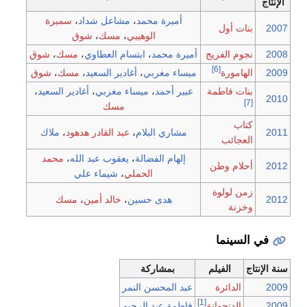
الإنتاج
أميرة محمد
،
مشاعل شداد
،
سميرة
2007
بنات أول
الوهيبي
،
مسك
،
شوق
2008
نجوم الفريج
أميرة محمد
،
ابتسام العطاوي
،
مسك
،
شوق
[6]
2009
الهامورة
ميساء مغربي
،
أغادير السعيد
،
مسك
،
شوق
بنات فاطمة
عبير أحمد
،
ميساء مغربي
،
أغادير السعيد
،
2010
[7]
مسك
كتاب
2011
مشاري البلام
،
عبد القادر هدهود
،
ملاك
العجائب
إلهام الفضالة
،
يعقوب عبد الله
،
محمد
2012
أحلام وطن
الحملي
،
شيماء علي
زمن لولوة
2012
هدى حسين
،
خالد أمين
،
مسك
وخزنة
في السينما
سنة الإنتاج
الفيلم
بمشاركة
2009
الدائرة
عبد المحسن النمر
[1]
2009
الدنجوانة
فاطمة عبد الرحيم