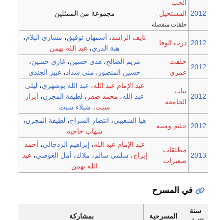
الحب
2012
المستحيل
-
مجموعة من الممثلين
حلقات منفصلة
نايف الراشد
،
أسمهان توفيق
،
مشاري البلام
،
2012
درب الوفا
هبة الدري
،
عبد الله بهمن
حلفت
مريم الصالح
،
هدى حسين
،
غازي حسين
،
2012
عمري
حسين المنصور
،
منى شداد
،
عبير الجندي
عبد الإمام عبد الله
،
عبد الله بوشهري
،
ليلى
بنات
2012
عبد الله
،
محمد صفر
،
لطيفة المجرن
،
أبرار
الجامعة
سبت
،
شيلاء سبت
هيا الشعيبي
،
انتصار الشراح
،
لطيفة المجرن
،
2012
جلثم وميثة
شهاب حاجيه
عبد الإمام عبد الله
،
إبراهيم الزدجالي
،
أحمد
مطلقات
2013
إيراج
،
سلمى سالم
،
ملاك
،
أمل العوضي
،
عبد
صغيرات
الله بهمن
في المسرح
سنة
المسرحية
بمشاركة