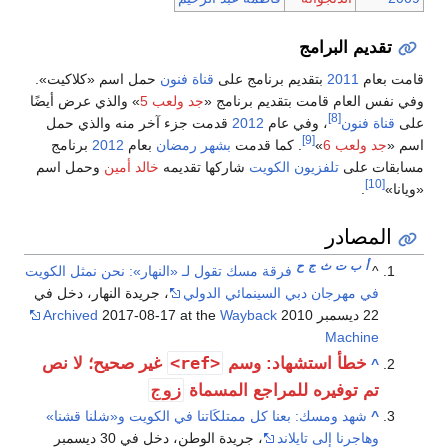
تقديم البرامج
قامت بعام
2011
بتقديم برنامج على
قناة فنون
حمل اسم «كلاكيت».
وفي نفس العام قامت بتقديم برنامج «
جد ولعب 5
» والذي عرض أيضًا
[8]
على
قناة فنون
، وفي عام
2012
قدمت جزء آخر منه والذي حمل
[9]
اسم «
جد ولعب 6
»
. كما قدمت
بشهر رمضان
بعام
2012
برنامج
مسابقات على
تلفزيون الكويت
شاركها تقديمه
خالد أمين
وحمل اسم
[10]
«ويانا»
.
المصادر
أ
ب
ت
ث
ج
ح
^
فرقة مسك تقول لـ «النهار»: نحن نمثل الكويت
في مهرجان دبي السينمائي الدولي
، جريدة النهار، دخل في
22 ديسمبر 2010
Wayback
2017-08-17 at the
Archived
Machine
<ref>
خطأ استشهاد: وسم
غير صحيح؛ لا نص
^
زوج
تم توفيره للمراجع المسماة
^
شهد ومسك: بعنا كل ممتلكَاتنا في الكويت و«شلنا قشنا»
وهاجرنا إلى تايلاند
، جريدة الوطن، دخل في 30 ديسمبر