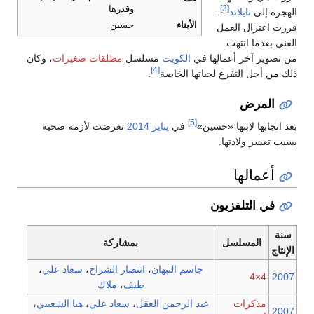
[3]
وقدرها
الهجرة إلى
تايلاند
.
الأبناء
حسين
قررت اعتزال العمل
الفني بعدما انتهت
من تصوير آخر أعمالها في
الكويت
مسلسل
مطلقات صغيرات
، وكان
[4]
ذلك من أجل التفرغ لحياتها الخاصة
.
المرض
[5]
بعد انجابها لابنها «حسين»
في
يناير
2014
تعرضت لأزمة صحية
بسبب تعسر ولادتها.
أعمالها
في التلفزيون
سنة
المسلسل
بمشاركة
الإنتاج
جاسم النبهان
،
انتصار الشراح
،
سعاد علي
،
4×4
2007
طيف
،
ملاك
مذكرات
عبد الرحمن العقل
،
سعاد علي
،
هيا الشعيبي
،
2007