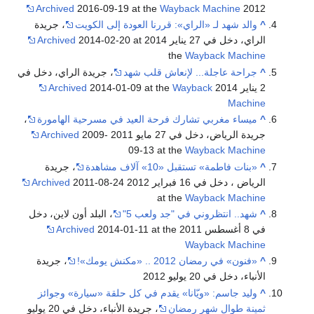
Archived
2016-09-19 at the
Wayback Machine
2012
^
والد شهد لـ «الراي»: قررنا العودة إلى الكويت
، جريدة
الراي، دخل في 27 يناير 2014
2014-02-20 at
Archived
the
Wayback Machine
^
جراحة عاجلة... لإنعاش قلب شهد
، جريدة الراي، دخل في
2 يناير 2014
Wayback
2014-01-09 at the
Archived
Machine
^
ميساء مغربي تشارك فرحة العيد في مسرحية الهامورة
،
جريدة الرياض، دخل في 27 مايو 2011
2009-
Archived
09-13 at the
Wayback Machine
^
«بنات فاطمة» تستقبل «10» آلاف مشاهدة
، جريدة
الرياض ، دخل في 16 فبراير 2012
2011-08-24
Archived
at the
Wayback Machine
^
شهد.. انتظروني في "جد ولعب 5"
، البلد أون لاين، دخل
في 8 أغسطس 2011
2014-01-11 at the
Archived
Wayback Machine
^
«فنون» في رمضان 2012 .. «مكنش يومك»!
، جريدة
الأنباء، دخل في 20 يوليو 2012
^
وليد جاسم: «ويّانا» يقدم في كل حلقة «سيارة» وجوائز
ثمينة طوال شهر رمضان
، جريدة الأنباء، دخل في 20 يوليو