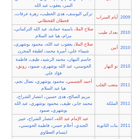
النمر
،
يعقوب عبد الله
تركي اليوسف
،
هدى الخطيب
،
زهرة عرفات
،
2009
أيام السراب
قحطان القحطاني
صلاح الملا
،
باسمة حمادة
،
عبد الله التركماني
،
2010
بعدك طيب
مرام
،
هيا عبد السلام
صلاح الملا
،
يعقوب عبد الله
،
محمود بوشهري
،
2010
أنين
شيماء علي
،
أميرة محمد
،
لطيفة المجرن
جاسم النبهان
،
محمد الرشيد
،
طيف
،
فاطمة
2010
تو النهار
الحوسني
،
عبد الله بوشهري
،
صمود
،
رونق
،
فؤاد علي
أحمد الجسمي
،
محمود بوشهري
،
نضال نجم
،
2011
متعب القلب
هيا عبد السلام
مريم الصالح
،
هدى حسين
،
انتصار الشراح
،
2011
الملكة
محمد جابر
،
طيف
،
محمود بوشهري
،
عبد الله
بوشهري
،
صمود
عبد الإمام عبد الله
،
انتصار الشراح
،
عبير
2011
بنات الثانوية
الجندي
،
أحلام حسن
،
فاطمة الحوسني
،
ابتسام العطاوي