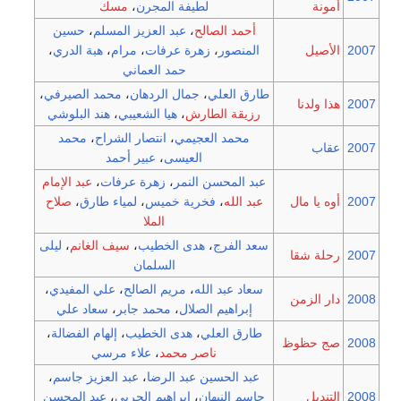
أمونة
لطيفة المجرن
،
مسك
أحمد الصالح
،
عبد العزيز المسلم
،
حسين
2007
الأصيل
المنصور
،
زهرة عرفات
،
مرام
،
هبة الدري
،
حمد العماني
طارق العلي
،
جمال الردهان
،
محمد الصيرفي
،
2007
هذا ولدنا
رزيقة الطارش
،
هيا الشعيبي
،
هند البلوشي
محمد العجيمي
،
انتصار الشراح
،
محمد
2007
عقاب
العيسى
،
عبير أحمد
عبد المحسن النمر
،
زهرة عرفات
،
عبد الإمام
2007
أوه يا مال
عبد الله
،
فخرية خميس
،
لمياء طارق
،
صلاح
الملا
سعد الفرج
،
هدى الخطيب
،
سيف الغانم
،
ليلى
2007
رحلة شقا
السلمان
سعاد عبد الله
،
مريم الصالح
،
علي المفيدي
،
2008
دار الزمن
إبراهيم الصلال
،
محمد جابر
،
سعاد علي
طارق العلي
،
هدى الخطيب
،
إلهام الفضالة
،
2008
صج حظوظ
ناصر محمد
،
علاء مرسي
عبد الحسين عبد الرضا
،
عبد العزيز جاسم
،
2008
التنديل
جاسم النبهان
،
إبراهيم الحربي
،
عبد المحسن