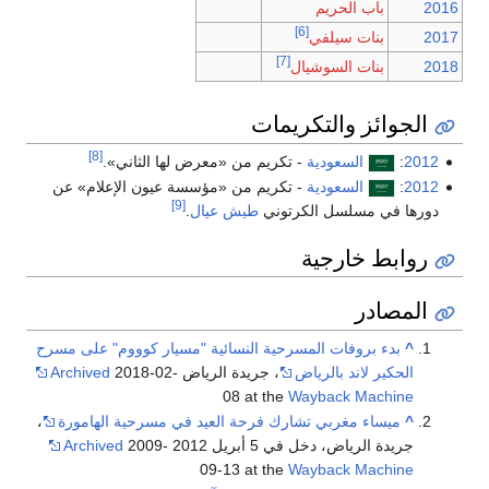
2016
باب الحريم
[6]
2017
بنات سيلفي
[7]
2018
بنات السوشيال
الجوائز والتكريمات
[8]
2012
:
السعودية
- تكريم من «معرض لها الثاني».
2012
:
السعودية
- تكريم من «مؤسسة عيون الإعلام» عن
[9]
دورها في مسلسل الكرتوني
طيش عيال
.
روابط خارجية
المصادر
^
بدء بروفات المسرحية النسائية "مسيار كوووم" على مسرح
الحكير لاند بالرياض
، جريدة الرياض
2018-02-
Archived
08 at the
Wayback Machine
^
ميساء مغربي تشارك فرحة العيد في مسرحية الهامورة
،
جريدة الرياض، دخل في 5 أبريل 2012
2009-
Archived
09-13 at the
Wayback Machine