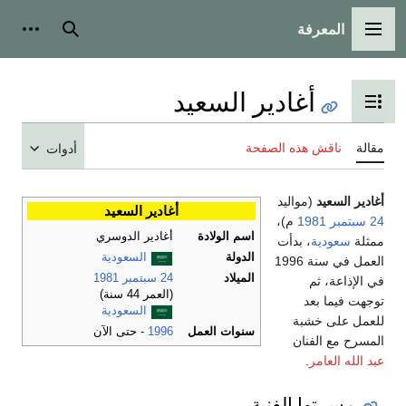
المعرفة
القائمة الرئيسية
بحث
أدوات
أغادير السعيد
تبديل عرض جدول المحتويات
مقالة
ناقش هذه الصفحة
أدوات
أغادير السعيد
(مواليد
أغادير السعيد
24 سبتمبر
1981
م)،
اسم الولادة
أغادير الدوسري
ممثلة
سعودية
، بدأت
الدولة
السعودية
العمل في سنة 1996
الميلاد
24 سبتمبر
1981
في الإذاعة، ثم
(العمر 44 سنة)
توجهت فيما بعد
السعودية
للعمل على خشبة
سنوات العمل
1996
- حتى الآن
المسرح مع الفنان
عبد الله العامر
.
مسرتها الفنية