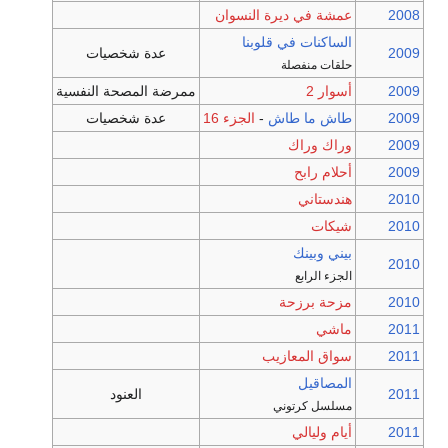
2008
عمشة في ديرة النسوان
الساكنات في قلوبنا
2009
عدة شخصيات
حلقات منفصلة
2009
أسوار 2
ممرضة المصحة النفسية
2009
طاش ما طاش
-
الجزء 16
عدة شخصيات
2009
وراك وراك
2009
أحلام رابح
2010
هندستاني
2010
شيكات
بيني وبينك
2010
الجزء الرابع
2010
مزحة برزحة
2011
ماشي
2011
سواق المعازيب
المصاقيل
2011
العنود
مسلسل كرتوني
2011
أيام وليالي