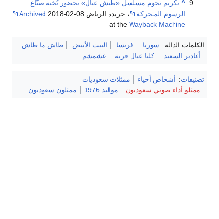
^
تكريم نجوم مسلسل «طيش عيال» بحضور نُخبة صنّاع
الرسوم المتحركة
، جريدة الرياض
2018-02-08
Archived
at the
Wayback Machine
الكلمات الدالة:
سوريا
فرنسا
البيت الأبيض
طاش ما طاش
أغادير السعيد
كلنا عيال قرية
غشمشم
تصنيفات
:
أشخاص أحياء
ممثلات سعوديات
ممثلو أداء صوتي سعوديون
مواليد 1976
ممثلون سعوديون