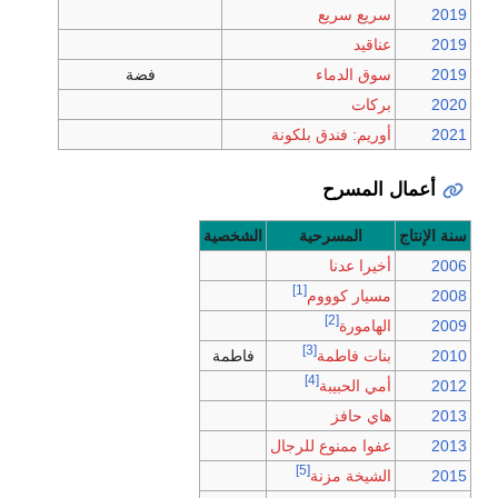
2019
سريع سريع
2019
عناقيد
2019
سوق الدماء
فضة
2020
بركات
2021
أوريم: فندق بلكونة
أعمال المسرح
سنة الإنتاج
المسرحية
الشخصية
2006
أخيرا عدنا
[1]
2008
مسيار كوووم
[2]
2009
الهامورة
[3]
2010
بنات فاطمة
فاطمة
[4]
2012
أمي الحبيبة
2013
هاي حافز
2013
عفوا ممنوع للرجال
[5]
2015
الشيخة مزنة