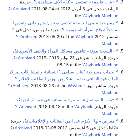
^
«بنات فاطمة» تستقبل «10» آلاف مشاهدة
، جريدة
الرياض ، دخل في 5 أبريل 2012
2011-08-24 at
Archived
the
Wayback Machine
^
مسرحية «أمي الحبيبة» تحتفي بوجدان شهرخاني وتقدمها
نموذجاً لنجاح المرأة السعودية
، جريدة الرياض، دخل في 2
سبتمبر 2012
Wayback
2013-05-20 at the
Archived
Machine
^
«الشيخة مزنة» تناقش مشاكل المرأة والعنف الأسري
،
جريدة الرياض، نشر في 23 يوليو 2015
2015-
Archived
08-15 at the
Wayback Machine
^
نجمات مسرحية “بنات سيلفي ” النسائية والمشاركات بمركز
الملك فهد الثقافي يقدمن شكرهن لوزير الثقافة والإعلام
،
جريدة مباشر نيوز
Wayback
2018-03-23 at the
Archived
Machine
^
«بنات السوشيال».. مسرحية نسائية في عيد الرياض
،
جريدة الرياض
Wayback
2018-06-18 at the
Archived
Machine
^
معرض «لها» يكرّم عددا من الفنانات والإعلاميات
، جريدة
عكاظ، دخل في 5 أغسطس 2012
2018-02-08
Archived
at the
Wayback Machine