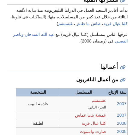
بدأت أغادير السعيد العمل في الدراما التليفزيونية منذ بداية الألفية
الثالثة من خلال عدد كبير من المسلسلات، منها: (الساكنات في قلوبنا،
كلنا عيال قرية
،
طاش ما طاش
،
غشمشم
).
عرفها الناس بمسلسل (كلنا عيال قرية) مع
عبد الله السدحان
وناصر
القصبي
في (رمضان 2008).
أعمالها
من أعمال التلفزيون
سنة الإنتاج
المسلسل
الشخصية
غشمشم
2007
خادمة البيت
الجزء الثاني
2007
عمشة بنت عماش
2008
كلنا عيال قرية
لطيفة
2008
صارت واستوت