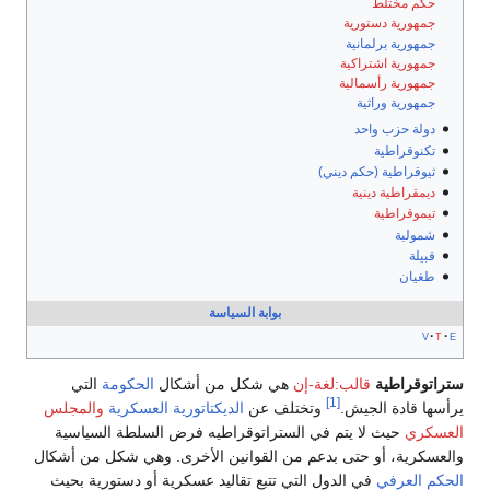
حكم مختلط
جمهورية دستورية
جمهورية برلمانية
جمهورية اشتراكية
جمهورية رأسمالية
جمهورية وراثية
دولة حزب واحد
تكنوقراطية
ثيوقراطية (حكم ديني)
ديمقراطية دينية
تيموقراطية
شمولية
قبيلة
طغيان
بوابة السياسة
v
t
e
تراتوقراطية
قالب:لغة-إن
هي شكل من أشكال
الحكومة
التي
[1]
رأسها قادة الجيش.
وتختلف عن
الديكتاتورية العسكرية
والمجلس
لعسكري
حيث لا يتم في الستراتوقراطيه فرض السلطة السياسية
العسكرية، أو حتى بدعم من القوانين الأخرى. وهي شكل من أشكال
لحكم العرفي
في الدول التي تتبع تقاليد عسكرية أو دستورية بحيث