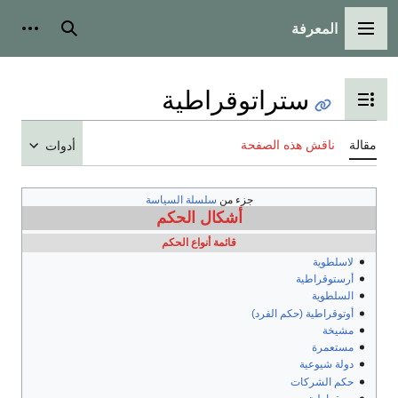
المعرفة
القائمة الرئيسية
بحث
أدوات شخ
ستراتوقراطية
تبديل عرض جدول المحتويات
قالة
ناقش هذه الصفحة
أدوات
جزء من
سلسلة السياسة
أشكال الحكم
قائمة أنواع الحكم
لاسلطوية
أرستوقراطية
السلطوية
أوتوقراطية (حكم الفرد)
مشيخة
مستعمرة
دولة شيوعية
حكم الشركات