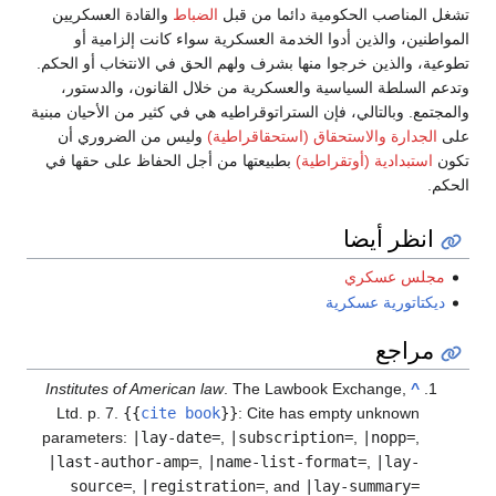
شغل المناصب الحكومية دائما من قبل
الضباط
والقادة العسكريين
لمواطنين، والذين أدوا الخدمة العسكرية سواء كانت إلزامية أو
طوعية، والذين خرجوا منها بشرف ولهم الحق في الانتخاب أو الحكم.
تدعم السلطة السياسية والعسكرية من خلال القانون، والدستور،
المجتمع. وبالتالي، فإن الستراتوقراطيه هي في كثير من الأحيان مبنية
لى
الجدارة والاستحقاق (استحقاقراطية)
وليس من الضروري أن
كون
استبدادية (أوتقراطية)
بطبيعتها من أجل الحفاظ على حقها في
لحكم.
انظر أيضا
مجلس عسكري
ديكتاتورية عسكرية
مراجع
Institutes of American law
. The Lawbook Exchange,
^
Ltd. p. 7.
{{
cite book
}}
:
Cite has empty unknown
parameters:
|lay-date=
,
|subscription=
,
|nopp=
,
|last-author-amp=
,
|name-list-format=
,
|lay-
source=
,
|registration=
, and
|lay-summary=