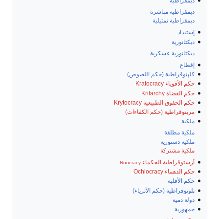
ديمقراطية
ديمقراطية مباشرة
ديمقراطية تمثيلية
إستبداد
ديكتاتورية
ديكتاتورية عسكرية
إقطاع
كلپتوقراطية (حكم اللصوص)
حكم الأقوياء Kratocracy
حكم القضاة Kritarchy
حكم الحقوق الطبيعية Krytocracy
مريتوقراطية (حكم الكفاءات)
ملكية
ملكية مطلقة
ملكية دستورية
ملكية مشتركة
أرستوقراطية الحكماء
Noocracy
حكم الدهماء Ochlocracy
حكم الأقلية
پلوتوقراطية (حكم الأثرياء)
دولة دمية
جمهورية