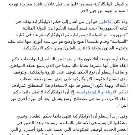
و الدول الاوليگاركية مسيطر عليها من قبل عائلات نافذة معدودة تورث
النفوذ و القوة من جيل لاخر.
وقد كان
أفلاطون
هو أول من أشار إلى حكم الاوليگاركية وذلك في
كتابه "الجمهورية" حيث قسم أنظمة الحكم إلى: الدولة المثالية
"جمهوريته" ثم الدولة
الديمقراطية
ثم الاوليگاركية ثم عاد في كتابه
"السياسة" وقدم تقسيما أنضج وأوضح هو من ستة أنواع: منها ثلاثة تتقيد
وتحترم القانون وثلاثة لا تلتزم بالقانون ومنها حكم الاوليگاركية.
وجاء
أرسطو
بعد أفلاطون وقدم مزيدا من التفاصيل لمواصفات حكم
القلة فقال أنها تشترط نصابا ماليا معينا في الذي يتمتع بصفة المواطن.
وأضاف أرسطو أن نوع الحكم يتوقف على الثروة والملكية، ويتوقف
مدى اتساع الحكومة الاوليگاركية على مدى اتساع طبقة أصحاب
الأملاك. وبهذا يكون أرسطو قد مهّد لاستخدام هذا المصطلح كمرادف
لحكم الأثرياء أو البلوتوقراطية
، إلا أن الاوليگاركية لا تعني دائما حكم
القلة الأثرياء، وإنما هي مصطلح أوسع يشمل أيضا أي ميزة أخرى غير
الثراء.
وفي رأي أرسطو أن الاوليگاركية تنتهي دائما بحكم الطغيان وتصبح
مشكلتها الرئيسية هي الاستئثار بالسلطة. ويستخدم هذا التعبير في
العصر الحديث لوصف الحكومات التي تعتمد على نفوذ أجنبي، أو التي