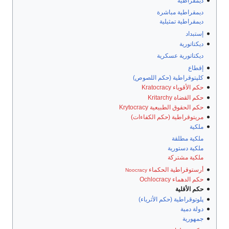
ديمقراطية
ديمقراطية مباشرة
ديمقراطية تمثيلية
إستبداد
ديكتاتورية
ديكتاتورية عسكرية
إقطاع
كلپتوقراطية (حكم اللصوص)
حكم الأقوياء Kratocracy
حكم القضاة Kritarchy
حكم الحقوق الطبيعية Krytocracy
مريتوقراطية (حكم الكفاءات)
ملكية
ملكية مطلقة
ملكية دستورية
ملكية مشتركة
أرستوقراطية الحكماء
Noocracy
حكم الدهماء Ochlocracy
حكم الأقلية
پلوتوقراطية (حكم الأثرياء)
دولة دمية
جمهورية