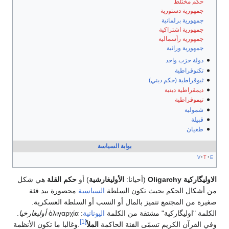
حكم مختلط
جمهورية دستورية
جمهورية برلمانية
جمهورية اشتراكية
جمهورية رأسمالية
جمهورية وراثية
دولة حزب واحد
تكنوقراطية
ثيوقراطية (حكم ديني)
ديمقراطية دينية
تيموقراطية
شمولية
قبيلة
طغيان
بوابة السياسة
v
t
e
الاوليگاركية
Oligarchy
(أحيانا:
الأوليغارشية
) أو
حكم القلة
هي شكل
من أشكال الحكم بحيث تكون السلطة
السياسية
محصورة بيد فئة
صغيرة من المجتمع تتميز بالمال أو النسب أو السلطة العسكرية.
الكلمة "اوليگاركية" مشتقة من الكلمة
اليونانية
: ὀλιγαρχία
أوليغارخيا
.
[1]
وفي القرآن الكريم تسمّى الفئة الحاكمة
الملأ
.وغالبا ما تكون الأنظمة