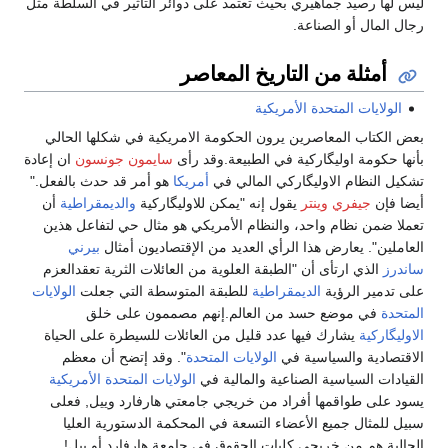
ليس لها رصيد جماهيري بحيث تعتمد على دوائر التأثير في السلطة مثل
رجال المال أو الصناعة.
أمثلة من التاريخ المعاصر
الولايات المتحدة الأمريكية
بعض الكتاب المعاصرين يرون الحكومة الامريكية في شكلها الحالي
بأنها حكومة اوليگاركية في الطبيعة.وقد رأى
سايمون جونسون
ان إعادة
تشكيل النظام الاوليگاركي المالي في
أمريكا
هو أمر قد حدث بالفعل."
أيضا فإن
جيفري وينتر
يقول إنه "يمكن للاوليگاركية
والديمقراطية
أن
تعملا ضمن نظام واحد، والنظام الأمريكي هو مثال حي لتفاعل هذين
العاملين". يعارض هذا الرأي العديد من الإقتصاديون أمثال
بيرني
ساندرز
الذي ارتأى أن "الطبقة العلوية من العائلات الثرية تعقدالعزم
على تدمير الرؤية
الديمقراطية
للطبقة المتوسطة التي جعلت
الولايات
المتحدة
في موضع حسد من العالم.إنهم مصممون على خلق
الاوليگاركية
يشارك فيها عدد قليل من العائلات للسيطرة على الحياة
الاقتصادية والسياسية في
الولايات المتحدة
". وقد إتضح أن معظم
القيادات السياسية الصناعية والمالية في
الولايات المتحدة الأمريكية
يسود على طواقمها أفراد من خريجي جامعتي هارفارد وييل, فعلى
سبيل للمثال جميع الأعضاء التسعة في المحكمة الدستورية العليا
الحالية هم من خريجي كليات الحقوق في جامعة هارفارد أو ييل!.