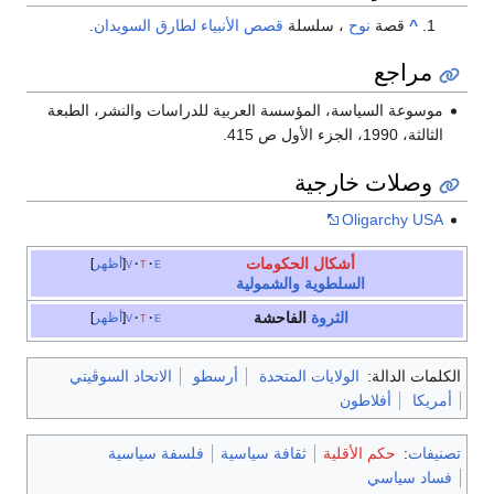
^
قصة
نوح
، سلسلة
قصص الأنبياء
لطارق السويدان
.
مراجع
موسوعة السياسة، المؤسسة العربية للدراسات والنشر، الطبعة
الثالثة، 1990، الجزء الأول ص 415.
وصلات خارجية
Oligarchy USA
أشكال الحكومات
e
t
v
أظهر
السلطوية
والشمولية
الثروة
الفاحشة
e
t
v
أظهر
الكلمات الدالة:
الولايات المتحدة
أرسطو
الاتحاد السوڤيتي
أمريكا
أفلاطون
تصنيفات
:
حكم الأقلية
ثقافة سياسية
فلسفة سياسية
فساد سياسي