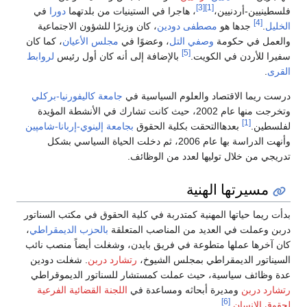
[3]
[1]
فلسطينيين-أردنيين،
، هاجرا في الستينيات من بلدتهما
دورا
في
[4]
الخليل
.
جدها هو
مصطفى دودين
، كان وزيرًا للشؤون الاجتماعية
والعمل في حكومة
وصفي التل
، وعضوًا في
مجلس الأعيان
، كما كان
[5]
سفيرا للأردن في الكويت.
بالإضافة إلى أنه كان أول رئيس
لروابط
القرى
.
درست ريما الاقتصاد والعلوم السياسية في
جامعة كاليفورنيا-بركلي
وتخرجت منها عام 2002، حيث كانت تشارك في الأنشطة المؤيدة
[1]
لفلسطين.
بعدهاالتحقت بكلية الحقوق
بجامعة إلينوي-إربانا-شامپين
وأنهت الدراسة بها عام 2006، ثم دخلت الحياة السياسي بشكل
تدريجي من خلال توليها لعدد من الوظائف.
مسيرتها الهنية
بدأت ريما حياتها المهنية كمتدربة في كلية الحقوق في مكتب السناتور
دربن وعملت في العديد من المناصب المتعلقة
بالحزب الديمقراطي
،
كان آخرها عملها متطوعة في فريق بايدن، وشغلت أيضاً منصب نائب
السيناتور الديمقراطي بمجلس الشيوخ،
رتشارد دربن
. شغلت دودين
عدة وظائف سياسية، حيث عملت كمستشار للسناتور الديموقراطي
رتشارد دربن
ومديرة أبحاثه ومساعدة في
اللجنة القضائية الفرعية
[6]
لحقوق الإنسان
.