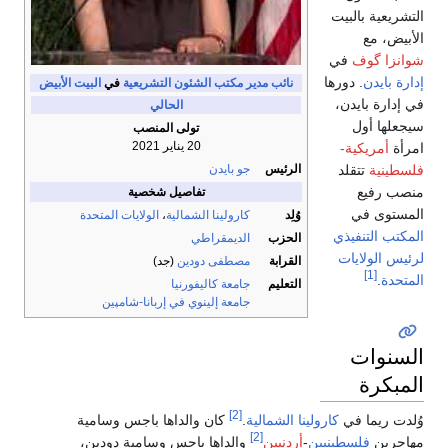
التشريعية بالبيت
الأبيض، مع
شوانزا گوف
في
إدارة بايدن
. دورها
نائب مدير مكتب الشئون التشريعية
في
البيت الأبيض
في إدارة بايدن،
الحالي
سيجعلها أول
تولى المنصب
20 يناير 2021
امرأة
أمريكية-
فلسطينية
تتقلد
الرئيس
جو بايدن
منصب رفيع
تفاصيل شخصية
المستوى في
وُلِد
كارولينا الشمالية
،
الولايات المتحدة
المكتب التنفيذي
الحزب
الديمقراطي
لرئيس الولايات
القرابة
مصطفى دودين
(جد)
[1]
المتحدة
.
التعليم
جامعة كاليفورنيا
جامعة إلينوي في إربانا-شامپين
السنوات
المبكرة
[2]
وُلدت ريما في
كارولينا الشمالية
.
كان والداها باجس وسامية
[2]
مهاجرين
فلسطينيين
-
أردنيين
والداها باجس وسامية دودين،