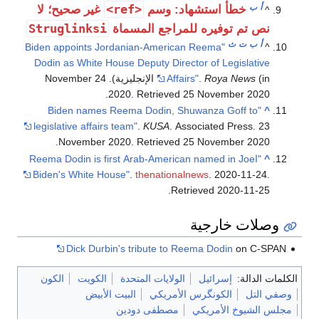
أ
ب
<ref>
خطأ استشهاد: وسم
غير صحيح؛ لا
^
Struglinksi
نص تم توفيره للمراجع المسماة
أ
ب
ت
ث
"Biden appoints Jordanian-American Reema
^
Dodin as White House Deputy Director of Legislative
Roya News
.
Affairs"
(in الإنجليزية). 24 November
.
2020
. Retrieved
25 November
2020
"Biden names Reema Dodin, Shuwanza Goff to
^
legislative affairs team"
.
KUSA
. Associated Press. 23
.
November 2020
. Retrieved
25 November
2020
^
"اReema Dodin is first Arab-American named in Joe
Biden's White House"
.
thenationalnews
. 2020-11-24
.
.
Retrieved
2020-11-25
وصلات خارجية
Dick Durbin's tribute to Reema Dodin
on C-SPAN
الكلمات الدالة:
إسرائيل
الولايات المتحدة
الكويت
الكون
وصفي التل
الكونگرس الأمريكي
البيت الأبيض
مجلس الشيوخ الأمريكي
مصطفى دودين