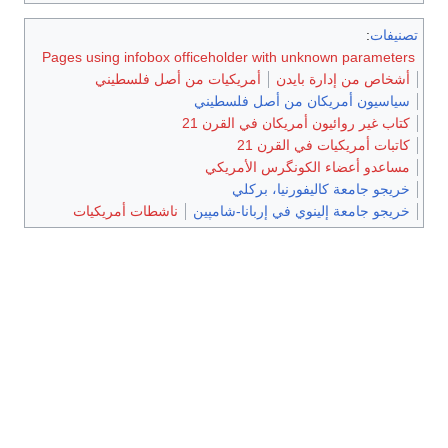
تصنيفات
:
Pages using infobox officeholder with unknown parameters
أشخاص من إدارة بايدن
أمريكيات من أصل فلسطيني
سياسيون أمريكان من أصل فلسطيني
كتاب غير روائيون أمريكان في القرن 21
كاتبات أمريكيات في القرن 21
مساعدو أعضاء الكونگرس الأمريكي
خريجو جامعة كاليفورنيا، بركلي
خريجو جامعة إلينوي في إربانا-شامپين
ناشطات أمريكيات