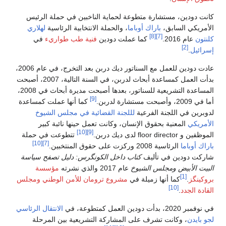
كانت دودين، مستشارة متطوعة لحماية الناخبين في حملة الرئيس
الأمريكي السابق،
باراك أوباما
، والحملة الانتخابية الرئاسية
لهلاري
[8]
[7]
كلنتون
عام 2016.
كما عملت دودين
فنية طب طواريء
في
[2]
إسرائيل
.
عادت دودين للعمل مع السناتور ديك دربن بعد التخرج، في عام 2006،
بدأت العمل كمساعدة أبحاث لدربن، في السنة التالية، 2007، أصبحت
المساعدة التشريعية للسناتور، بعدها أصبحت مديرة أبحاث في 2008،
[9]
أما في 2009، وأصبحت مستشارة لدربن.
كما أنها عملت كمساعدة
لدوبرين في اللجنة الفرعية
لللجنة القضائية في مجلس الشيوخ
الأمريكي
المعنية بحقوق الإنسان، وكانت تعمل حينها نائبة كبير
[10]
[9]
الموظفين و floor director لدى ديك دربن.
تتطوعت في حملة
[10]
[7]
باراك أوباما
الرئاسية 2008 وركزت على حقوق المنتخبين.
شاركت دودين في تأليف
كتاب داخل الكونگرس: دليل تصفح سياسة
البيت الأبيض ومجلس الشيوخ
عام 2017 والذي نشرته
مؤسسة
[1]
بروكينگز
.
كما أنها زميلة في
مشروع ترومان للأمن الوطني
ومجلس
[10]
القادة الجدد
.
في نوفمبر 2020، بدأت دودين العمل كمتطوعة، في
الانتقال الرئاسي
لجو بايدن
، وكانت تشرف على المشاركة التشريعية بين المرحلة