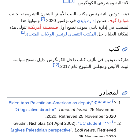
[11]
[10]
الانتقالية ومشرعي الكونگرس..
عينت دودين نائبة رئيس مكتب البيت الأبيض للشئون التشريعية، بجانب
[7]
شوانزا گوف
ضمن
إدارة بايدن
في نوفمبر 2020.
وبتوليها هذا
المنصب في إدارة بايدن سوف تصبح أول
فلسطينة أمريكية
تتولى هذه
[1]
المكانة العليا داخل
المكتب التنفيذي لرئيس الولايات المتحدة
.
كتب
شاركت دودين في تأليف كتاب داخل الكونگرس: دليل تصفح سياسة
[12]
البيت الأبيض ومجلس الشيوخ عام 2017.
المصادر
أ
ب
ت
ث
ج
"Biden taps Palestinian-American as deputy
^
legislative director"
.
Times of Israel
. 25 November
.
2020
. Retrieved
25 November
2020
أ
ب
ت
Grudin, Nicholas (24 April 2002).
"UC student
^
gives Palestinian perspective"
.
Lodi News
. Retrieved
.
25 November
2020