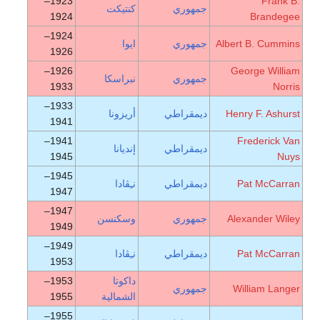
1923–
Frank B.
جمهوري
كنتيكت
1924
Brandegee
1924–
Albert B. Cummins
جمهوري
ايوا
1926
1926–
George William
جمهوري
نبراسكا
1933
Norris
1933–
Henry F. Ashurst
ديمقراطي
أريزونا
1941
1941–
Frederick Van
ديمقراطي
إنديانا
1945
Nuys
1945–
Pat McCarran
ديمقراطي
نـِڤادا
1947
1947–
Alexander Wiley
جمهوري
وسكنسن
1949
1949–
Pat McCarran
ديمقراطي
نـِڤادا
1953
داكوتا
1953–
William Langer
جمهوري
الشمالية
1955
1955–