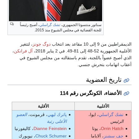
سناتور منتسوتا الجمهوري،
تشك گراسلي
، أصبح رئيساً
للجنة القضائية في مجلس الشيوخ منذ 2015.
الديمقراطيين من 9 إلى 10 مقاعد بعد انتخاب
دوگ جونز
، لتتغير
الأغلبية الجمهورية 52-48 إلى 81-49. في 2 يناير 2018،
آل فرانكن
،
الذي أصبح عضواً باللجنة، تقدم باستقالته من مجلس الشيوخ في
أعقاب اتهامات بتحرش جنسي.
تاريخ العضوية
الأعضاء، الكونگرس رقم 114
الأغلبية
الأقلية
تشك گراسلي
، ايوا،
پاترك ليهي
، ڤرمونت،
العضو
الرئيس
الأعلى رتبة
Orrin Hatch
، يوتا
Dianne Feinstein
، كاليفورنيا
جف سشنز
، آلاباما
Chuck Schumer
، نيويورك