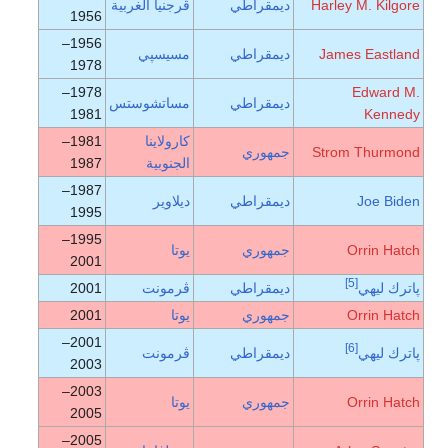
Harley M. Kilgore
ديمقراطي
ڤرجنيا الغربية
1956
1956–
James Eastland
ديمقراطي
مسيسپي
1978
1978–
Edward M.
ديمقراطي
مساتشوستس
1981
Kennedy
كارولاينا
1981–
Strom Thurmond
جمهوري
الجنوبية
1987
1987–
Joe Biden
ديمقراطي
ديلاوير
1995
1995–
Orrin Hatch
جمهوري
يوتا
2001
[5]
پاترك ليهي
ديمقراطي
ڤرمونت
2001
Orrin Hatch
جمهوري
يوتا
2001
2001–
[6]
پاترك ليهي
ديمقراطي
ڤرمونت
2003
2003–
Orrin Hatch
جمهوري
يوتا
2005
2005–