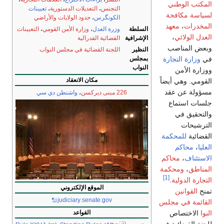
المكتب الوطني
التجنس
،
التعديلات الدستورية
،
تعيينات
لسياسة مكافحة
الكونگرس
،
حدود الولايات والأراضي
المخدرات
،
معهد
السلطة
وزرة العدل
،
وزارة الأمن القومي
،
التعيينات
العدل الولائي
،
الإشرافية
القضائية الفدرالية
وبعض المناصب
النظير
اللجنة القضائية في مجلس النواب
في
وزارة التجارة
بمجلس
النواب
ووزارة الأمن
مكان الانعقاد
القومي. وهي أيضاً
مسؤولة عن عقد
226 مبنى ديركسن
،
واشنطن دي سي
جلسات استماع
والتحقيق في
الترشيحات
القضائية
للمحكمة
العليا
،
محاكم
الاستئناف
،
محاكم
المناطق
،
ومحكمة
[1]
التجارة الدولية
.
الموقع الإلكتروني
تمنح
القوانين
judiciary
.senate
.gov
القائمة في مجلس
النوا
الاختصاص
القواعد