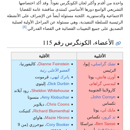
واحدة من أقدم وأكثر لجان الكونگرس نفوذاً. وقد أكد اختصاصها
التشريعي الواسع دورها الأساسي كمنتدى مناقشة عامة للقضايا
الاجتماعية والدستورية. اللجنة مسئولة أيضاً عن الإشراف على الأنشطة
الرئيسية للسلطة التنفيذية، وهي مسئولة عن المراحل الأولية لعملية
[4]
التصديق على جميع التعيينات القضائية في القضاء الفدرالي.
الأعضاء، الكونگرس رقم 115
الأغلبية
الأقلية
تشك گراسلي
، إيوا،
Dianne Feinstein
، كاليفورنيا،
الرئيس
العضو الأعلى رتبة
أورن هاتش
، يوتا
پاترك ليهي
، ڤرمونت
ليندسي گراهام
،
Dick Durbin
، إلينوي
كارولاينا الجنوبية
Sheldon Whitehouse
، رود آيلاند
،
John Cornyn
Amy Klobuchar
، منسوتا
تكساس
Chris Coons
، ديلاوير
مايك لي
، يوتا
Richard Blumenthal
، كنتيكت
تد كروز
، تكساس
Mazie Hirono
، هاواي
Ben Sasse
، نبراسكا
Cory Booker
، نيوجرزي (من 9