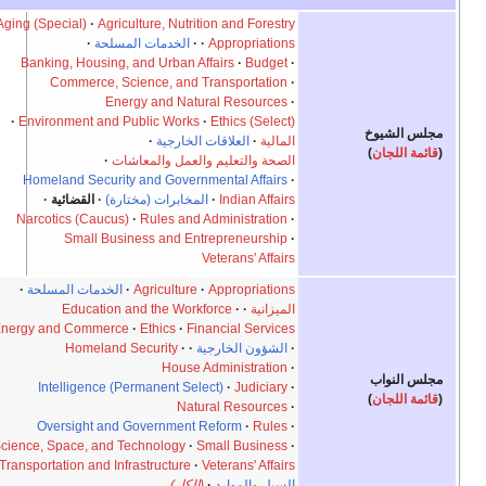
Aging (Special)
Agriculture, Nutrition and Forestry
Appropriations
الخدمات المسلحة
Banking, Housing, and Urban Affairs
Budget
Commerce, Science, and Transportation
Energy and Natural Resources
Environment and Public Works
Ethics (Select)
مجلس الشيوخ
المالية
العلاقات الخارجية
(
قائمة اللجان
)
الصحة والتعليم والعمل والمعاشات
Homeland Security and Governmental Affairs
Indian Affairs
المخابرات (مختارة)
القضائية
Narcotics (Caucus)
Rules and Administration
Small Business and Entrepreneurship
Veterans' Affairs
Appropriations
Agriculture
الخدمات المسلحة
الميزانية
Education and the Workforce
Energy and Commerce
Ethics
Financial Services
الشؤون الخارجية
Homeland Security
House Administration
مجلس النواب
Intelligence (Permanent Select)
Judiciary
(
قائمة اللجان
)
Natural Resources
Oversight and Government Reform
Rules
Science, Space, and Technology
Small Business
Transportation and Infrastructure
Veterans' Affairs
السبل والموارد
(الكل)