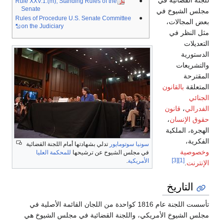
للجنة القضائية في
Rule XXV.1.(m), Standing Rules of the
Senate
مجلس الشيوخ في
Rules of Procedure U.S. Senate Committee
بعض المجالات،
on the Judiciary
مثل النظر في
التعديلات
الدستورية
والتشريعات
المقترحة
المتعلقة
بالقانون
الجنائي
الفدرالي
،
قانون
حقوق الإنسان
،
الهجرة، الملكية
الفكرية،
سونيا سوتومايور
تدلي بشهادتها أمام اللجنة القضائية
وخصوصية
في مجلس الشيوخ عن ترشيحها
للمحكمة العليا
[3]
[1]
الأمريكية
.
الإنترنت
.
التاريخ
تأسست اللجنة عام 1816 كواحدة من اللجان القائمة الأصلية في
مجلس الشيوخ الأمريكي، واللجنة القضائية في مجلس الشيوخ هي