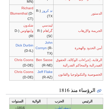
MN)
Richard
تد كروز
(R-
الدستور
(D-
Blumenthal
TX)
CT)
ليندسي
شلدون
الجريمة والإرهاب
گراهام
(R-
وايتهاوس
(D-
RI)
SC)
John
Dick Durbin
أمن الحدود والهجرة
(R-
Cornyn
(D-IL)
TX)
الرقابة، إجراءات الوكالة، الحقوق
Ben Sasse
Chris Coons
الفيدرالية والمحاكم الفدرالية
(R-NE)
(D-DE)
Chris Coons
Jeff Flake
الخصوصية والتكنولوجيا والقانون
(D-DE)
(R-AZ)
الرؤساء منذ 1816
الرئيس
الحزب
الولاية
السنوات
ديمقراطي-
1816–