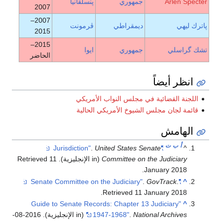
Arlen Specter
جمهوري
پنسلڤانيا
2007
2007–
پاترك ليهي
ديمقراطي
ڤرمونت
2015
2015–
تشك گراسلي
جمهوري
ايوا
الحاضر
انظر أيضاً
اللجنة القضائية في مجلس النواب الأمريكي
قائمة لجان مجلس الشيوخ الأمريكي الحالية
الهامش
أ
ب
ت
.
United States Senate
"Jurisdiction"
^
Committee on the Judiciary
(in الإنجليزية)
. Retrieved
11
.
January
2018
.
GovTrack
.
"Senate Committee on the Judiciary"
^
.
Retrieved
11 January
2018
"Guide to Senate Records: Chapter 13 Judiciary
^
National Archives
.
1947-1968"
(in الإنجليزية). 2016-08-