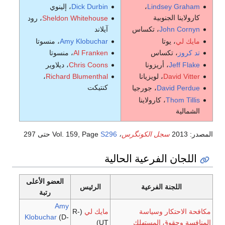
Lindsey Graham
،
Dick Durbin
، إلينوي
كارولاينا الجنوبية
Sheldon Whitehouse
، رود
John Cornyn
، تكساس
آيلاند
مايك لي
، يوتا
Amy Klobuchar
، منسوتا
تد كروز
، تكساس
Al Franken
، منسوتا
Jeff Flake
، أريزونا
Chris Coons
، ديلاوير
David Vitter
، لويزيانا
Richard Blumenthal
،
كنتيكت
David Perdue
، جورجيا
Thom Tillis
، كارولاينا
الشمالية
المصدر:
2013
سجل الكونگرس
،
S296
Vol. 159, Page
حتى 297
اللجان الفرعية الحالية
العضو الأعلى
اللجنة الفرعية
الرئيس
رتبة
Amy
مكافحة الاحتكار وسياسة
مايك لي
(R-
Klobuchar
(D-
المنافسة وحقوق المستهلك
UT)