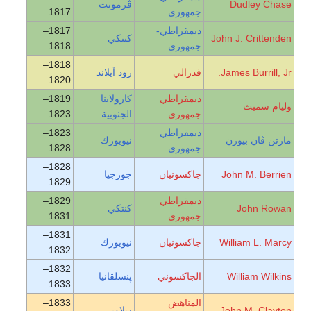
Dudley Chase
ڤرمونت
جمهوري
1817
ديمقراطي-
1817–
John J. Crittenden
كنتكي
جمهوري
1818
1818–
James Burrill, Jr.
فدرالي
رود آيلاند
1820
ديمقراطي
كارولاينا
1819–
وليام سميث
جمهوري
الجنوبية
1823
ديمقراطي
1823–
مارتن ڤان بيورن
نيويورك
جمهوري
1828
1828–
John M. Berrien
جاكسونيان
جورجيا
1829
ديمقراطي
1829–
John Rowan
كنتكي
جمهوري
1831
1831–
William L. Marcy
جاكسونيان
نيويورك
1832
1832–
William Wilkins
الجاكسوني
پنسلڤانيا
1833
المناهض
1833–
John M. Clayton
ديلاوير