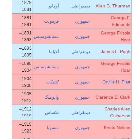
1879–
Allen G. Thurman
ديمقراطي
أوهايو
1881
1881–
George F.
جمهوري
ڤرمونت
1891
Edmunds
1891–
George Frisbie
جمهوري
مساتشوستس
1893
Hoar
1893–
James L. Pugh
ديمقراطي
ألاباما
1895
1895–
George Frisbie
جمهوري
مساتشوستس
1904
Hoar
1904–
Orville H. Platt
جمهوري
كنتيكت
1905
1905–
Clarence D. Clark
جمهوري
وايومنگ
1912
1912–
Charles Allen
ديمقراطي
تكساس
1919
Culberson
1919–
Knute Nelson
جمهوري
منسوتا
1923