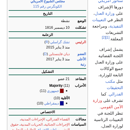
سناتور أمريكي
مجلس الشيوخ الأمريكي
الكونگرس رقم 115
دورها الإشراف
على
وزارة العدل
،
التاريخ
النظر في
التعيينات
الوضع
نشطة
التنفيذية
، ومراجعة
تشكلت
10 ديسمبر 1816
التشريعات
الزعامة
[2]
[1]
المعلقة.
الرئيس
تشك گراسلي
(
R
)
منذ 3 يناير 2015
يشمل إشراف
العضو
ديان فاينستاين
(
D
)
اللجنة القضائية
الأعلى
منذ 3 يناير 2017
على وزارة العدل
رتبة
جميع الوكالات
التشكيل
التابعة للوزارة،
المقاعد
21 عضو
مثل
مكتب
الأحزاب
(11)
Majority
التحقيقات
جمهوري
(11)
الفدرالي
. كما
الأقلية
(10)
تشرف على
وزارة
ديمقراطي
(10)
الأمن القومي
.
الاختصاص
تنظر اللجنة في
التعيينات الرئاسية
مجالات
القضاء الفدرالي
،
الإجراءات المدنية
،
السياسات
الإجراءات الجنائية
،
الحريات المدنية
،
حقوق
لوزارة العدل،
النشر
،
براءات الاختراع
،
العلامات التجارية
،