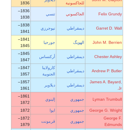
للجاكسونية
1836
1836–
Felix Grundy
الجاكسوني
تنسي
1838
1838–
Garret D. Wall
ديمقراطي
نيوجرزي
1841
1841–
John M. Berrien
الهويگ
جورجيا
1845
1845–
Chester Ashley
ديمقراطي
أركنساس
1847
كارولاينا
1847–
Andrew P. Butler
ديمقراطي
الجنوبية
1857
1857–
James A. Bayard,
ديمقراطي
ديلاوير
1861
Jr.
1861–
Lyman Trumbull
جمهوري
إلينوي
1872
George G. Wright
جمهوري
ايوا
1872
1872–
George F.
جمهوري
ڤرمونت
1879
Edmunds