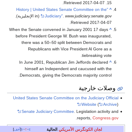
.
2017-04-07
. Retrieved
15
"History | United States Senate Committee on the
^
www.judiciary.senate.gov
.
Judiciary"
(in الإنجليزية)
.
.
Retrieved
2017-04-07
When the Senate convened in January 2001 17 days
^
before President George W. Bush was inaugurated,
there was a 50–50 split between Democrats and
Republicans with Vice President Al Gore as a
tiebreaking vote.
In June 2001, Republican Jim Jeffords declared
^
himself an Independent and caucused with the
Democrats, giving the Democrats majority control.
وصلات خارجية
United States Senate Committee on the Judiciary Official
Website
(
Archive
)
Senate Judiciary Committee
. Legislation activity and
.
reports,
Congress.gov
لجان الكونگرس الأمريكي
الحالية
e
t
v
أخف