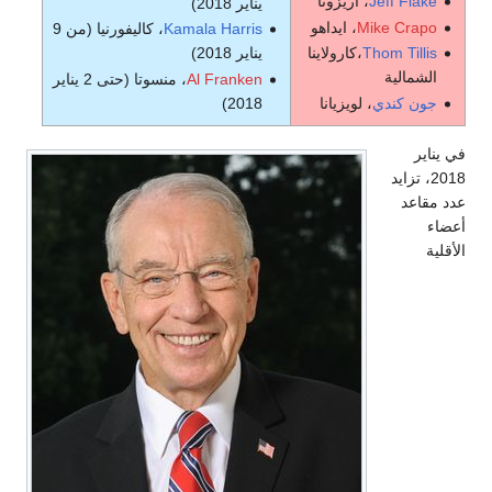
Jeff Flake
، أريزونا
يناير 2018)
Mike Crapo
، ايداهو
Kamala Harris
، كاليفورنيا (من 9
Thom Tillis
،كارولاينا
يناير 2018)
الشمالية
Al Franken
، منسوتا (حتى 2 يناير
جون كندي
، لويزيانا
2018)
في يناير
2018، تزايد
عدد مقاعد
أعضاء
الأقلية