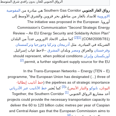
للغاز، بدون رافدي شرق المتوسط والشرق الأوسط.
المفوضية
والشرق الأوسط إلى
The initia
Commission's 
Review – An EU En
وپي عدداً من البلدان
رجيا
وتركمنستان
حظ غياب إسرائيل.
should represent,
[2]
permit, a f
In the Tra
programme, "the Euro
ط أنابيب إيطاليا-
لأنابيب عبر الأدرياتي
Together, the Sou
projects could provid
deliver the 60 to 1
and Central Asian 