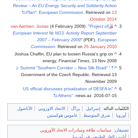
Review – An EU Ene
Plan
".
Euro
van Aartsen, Jozias
European Interest
2007 
.
Commiss
Joshua Chaffin, E
ene
Government of
"US official d
لاوروبي
الأناضول
ن
وروپي