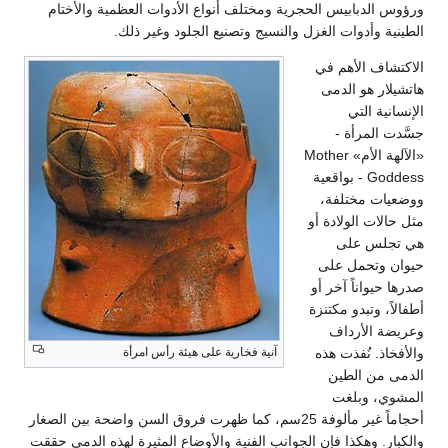
ابيس الحجرية ومختلف أنواع الأدوات العظمية والأختام
وات الغزل والنسيج وتصنيع الجلود وغير ذلك.
لأهم في
و الدمى
تي
أة -
«الآلهة الأم» Mother
Goddes - بواقعية
ختلفة،
لولادة أو
على
مل على
اً آخر أو
بدو مكتنزة
أرداف
ُفذت هذه
آنية فخارية على هيئة رأس امرأة
الطين
بلغت
أحجاماً غير مألوفة 25سم، كما ظهرت فروق السن واضحة بين الصغار
كذا فإن الجوانب الفنية والأوضاع المثيرة لهذه الدمى حققت