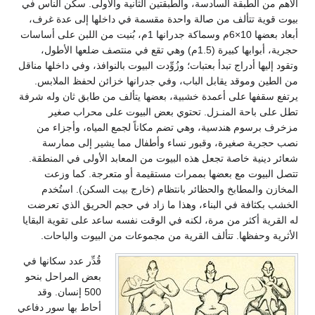
لطبقة السادسة، والطبقتين الثانية والأولى. سكن الناس في
تتألف من صالة واحدة مقسمة في داخلها إلى عدة غرف،
أبعاد بعضها 10×6م وسماكة جدرانها 1م، بُنيت من اللبن على أساسات
حجرية، أبوابها كبيرة (1.5م) وهي تقع في منتصف ضلعها الأطول،
أدراج تبدأ بعتبات؛ وزُوِّدت البيوت بالنوافذ، وفي داخلها مناقل
موقد يقابل الباب، وفي جدرانها خزائن لحفظ الملابس.
ا على أعمدة خشبية، بعضها يتألف من طابق ثان وله شرفة
احة المنـزل. تحتوي بعض البيوت على محراب صغير
م هندسية، وهي تضم مكاناً لجمع المياه، وأجزاء من
 صغيرة، وقبور نساء وأطفال مما يشير إلى ممارسة
ة خاصة تجعل هذه البيوت من المعابد الأولى في المنطقة.
ت مع بعضها بممرات مستقيمة أو متعرجة. كما وزعت
لمطابخ والحظائر بانتظام (خارج بيت السكن). استُخدم
فة في البناء، وهذا ما زاد في حجم الحريق الذي تعرضت
أكثر من مرة، لكنه في الوقت نفسه ساعد على تقوية البقايا
فظها. تتألف القرية من مجموعات من البيوت والباحات.
قُدِّر عدد سكانها في
بعض المراحل بنحو
500 إنسان. وقد
أحاط بها سور دفاعي