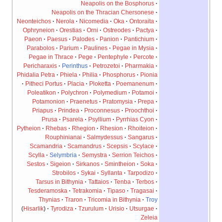
Neapolis on the Bosphorus
Neapolis on the Thracian Chersonese
Neonteichos
Nerola
Nicomedia
Oka
Ontoraita
Ophryneion
Orestias
Orni
Ostreodes
Pactya
Paeon
Paesus
Palodes
Panion
Pantichium
Parabolos
Parium
Paulines
Pegae in Mysia
Pegae in Thrace
Pege
Pentephyle
Percote
Pericharaxis
Perinthus
Petrozetoi
Pharmakia
Phidalia Petra
Phiela
Philia
Phosphorus
Pionia
Pitheci Portus
Placia
Ploketta
Poemanenum
Poleatikon
Polychron
Polymedium
Potamoi
Potamonion
Praenetus
Pratomysia
Prepa
Priapus
Prindea
Proconnesus
Proochthoi
Prusa
Psarela
Psyllium
Pyrrhias Cyon
Pytheion
Rhebas
Rhegion
Rhesion
Rhoiteion
Rouphinianai
Salmydessus
Sangarus
Scamandria
Scamandrus
Scepsis
Scylace
Scylla
Selymbria
Semystra
Serrion Teichos
Sestos
Sigeion
Sirkanos
Smintheion
Soka
Strobilos
Sykai
Syllanta
Tarpodizo
Tarsus in Bithynia
Tattaios
Tenba
Terbos
Tesderamoska
Tetrakomia
Tipaso
Tragasai
Thynias
Traron
Tricomia in Bithynia
Troy
(
Hisarlik
)
Tyrodiza
Tzurulum
Urisio
Utsurgae
Zeleia