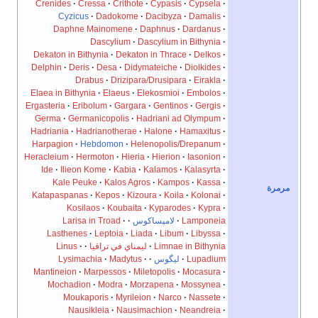
Crenides
Cressa
Crithote
Cypasis
Cypsela
Cyzicus
Dadokome
Dacibyza
Damalis
Daphne Mainomene
Daphnus
Dardanus
Dascylium
Dascylium in Bithynia
Dekaton in Bithynia
Dekaton in Thrace
Delkos
Delphin
Deris
Desa
Didymateiche
Diolkides
Drabus
Drizipara/Drusipara
Eirakla
Elaea in Bithynia
Elaeus
Elekosmioi
Embolos
Ergasteria
Eribolum
Gargara
Gentinos
Gergis
Germa
Germanicopolis
Hadriani ad Olympum
Hadriania
Hadrianotherae
Halone
Hamaxitus
Harpagion
Hebdomon
Helenopolis/Drepanum
Heracleium
Hermoton
Hieria
Hierion
Iasonion
Ide
Ilieon Kome
Kabia
Kalamos
Kalasyrta
Kale Peuke
Kalos Agros
Kampos
Kassa
Katapaspanas
Kepos
Kizoura
Koila
Kolonai
Kosilaos
Koubaita
Kyparodes
Kypra
Lamponeia
لامپساكوس
Larisa in Troad
Lasthenes
Leptoia
Liada
Libum
Libyssa
Limnae in Bithynia
ليمناي في تراقيا
Linus
Lupadium
ليگوس
Madytus
Lysimachia
Mantineion
Marpessos
Miletopolis
Mocasura
Mochadion
Modra
Morzapena
Mossynea
Moukaporis
Myrileion
Narco
Nassete
Nausikleia
Nausimachion
Neandreia