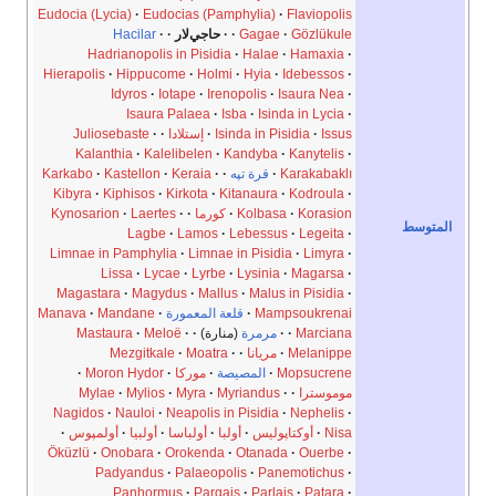
Eudocia (Lycia)
Eudocias (Pamphylia)
Flaviopolis
Gözlükule
Gagae
حاجي‌لار
Hacilar
Hadrianopolis in Pisidia
Halae
Hamaxia
Hierapolis
Hippucome
Holmi
Hyia
Idebessos
Idyros
Iotape
Irenopolis
Isaura Nea
Isaura Palaea
Isba
Isinda in Lycia
Issus
Isinda in Pisidia
إستلادا
Juliosebaste
Kalanthia
Kalelibelen
Kandyba
Kanytelis
Karakabaklı
قرة تپه
Keraia
Kastellon
Karkabo
Kibyra
Kiphisos
Kirkota
Kitanaura
Kodroula
Korasion
Kolbasa
كورما
Laertes
Kynosarion
Lagbe
Lamos
Lebessus
Legeita
Limnae in Pamphylia
Limnae in Pisidia
Limyra
Lissa
Lycae
Lyrbe
Lysinia
Magarsa
Magastara
Magydus
Mallus
Malus in Pisidia
Mampsoukrenai
قلعة المعمورة
Mandane
Manava
Marciana
مرمرة
(منارة)
Meloë
Mastaura
Melanippe
مريانا
Moatra
Mezgitkale
Mopsucrene
المصيصة
موركا
Moron Hydor
موموسترا
Myriandus
Myra
Mylios
Mylae
Nagidos
Nauloi
Neapolis in Pisidia
Nephelis
Nisa
أوكتاپوليس
أولبا
أولباسا
أولبيا
أولمپوس
Öküzlü
Onobara
Orokenda
Otanada
Ouerbe
Padyandus
Palaeopolis
Panemotichus
Panhormus
Pargais
Parlais
Patara