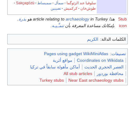
سلوقيا عند الزئوگما
سمأل
سميساط
Sakçagözü
طوش‌خان
كركميش
نصيبين
articl
in Turkey هو
archaeology
بذرة
.
كانك مساعدة المعرفة بأن
تنمـِّـيـه
.
دالة:
الكريم
Pages using gadget WikiMiniAtlas
Coordinates on W
مواقع أثرية
لحجري الحديث
أماكن مأهولة سابقاً في تركيا
بوردور
All stub articles
Turkey stubs
Near East archaeolog