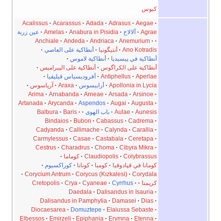
كيوس
Acalissus
Acarassus
Adada
Adrasus
Aegae
Agrae
ألالاخ
Anabura in Pisidia
Amelas
عين زربة
Anchiale
Andeda
Andriaca
Anemurium
Ano Kotradis
أنتيگونيا
أنطاكية على العاصي
أنطاكية في پيسيديا
أنطاكية لاموس
أنطاكية على الكراگوس
أنطاكية على الپيراميس
Aperlae
Antiphellus
أفروديسياس قيليقيا
Apollonia in Lycia
أرابيسوس
Araxa
آرياسوس
Arima
Arnabanda
Arneae
Arsada
Arsinoe
Artanada
Arycanda
Aspendos
Augai
Augusta
Aunesis
Aulae
باب الهوى
Baris
Balbura
Bindaios
Bubon
Cabassus
Cadrema
Cadyanda
Callimache
Calynda
Carallia
Carmylessus
Casae
Castabala
Ceretapa
Cestrus
Charadrus
Choma
Cibyra Mikra
Colybrassus
Claudiopolis
كوماما
كومانا في قپادوقيا
كومبا
كونانا
كوراكسيوم
Corycium Antrum
Corycus (Kızkalesi)
Corydala
كريمنا
Cyrrhus
Cyaneae
Crya
Cretopolis
Daedala
Dalisandus in Isauria
Dalisandus in Pamphylia
Damasei
Dias
Diocaesarea
Domuztepe
Elaiussa Sebaste
Elbessos
Emirzeli
Epiphania
Erymna
Etenna