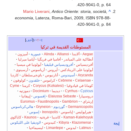
420-9041-0, p. 
Mario Liverani
,
Antico Oriente: storia, società
economia
, Laterza, Roma-Bari, 2009, ISBN 978-
420-9041-0, p. 
e
t
v
أخف
المستوطنات القديمة في تركيا
Aegae
ألابندا
Allianoi
Alinda
عمورية
أميزون
أنطاكية على المياندر
أفاميا في فريگيا
أپاميا ميرليا
أفرديسياس
أفروديسياس قيليقيا
أپولونيا في ميسيا
أپولونيا على الرينادكس
آپروس
أرياسوس
أرسينوي
Arycanda
أسپندوس
أتارنيوس
باي‌جى‌سلطان
كارديا
Celaenae
Cebrene
كراموس
خلقدون
كولوفون
كومانا في قپادوقيا
Corycus (Kızkalesi)
كرمنا
Cyme
Cyzicus
Cyrrhus
ديديما
Docimium
دموزتپه
دروسيپارا
Elaiussa Sebaste
إفسوس
إپيفانيا
إريثراي
Gambrion
Faustinopolis
Euromus
Germanicopolis
گورديوم
Gryneion
هالي‌كرناسوس
هيراپوليس
إياسوس
Irenopolis
إسوس
Kaman-Kalehoyuk
كانديبا
قرةتپه
Kaunos
كاياكوي
Klazomenai
Kibyra
كنيدوس
لاوديقيا على الليكوس
Latmus
لبدوس
Limantepe
ليسيماخيا