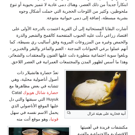
يداً من ذلك العصر، وهناك دمى عادية لا تتميز بحيوية أو تنوع
وكثير من اللوحات الحجرية التي حملت أشكال وجوه
ة، إضافة إلى دمى حيوانية متنوعة.
ايا المستحاثية إلى أن القرية اعتمدت بالدرجة الأولى على
عي دلَّت عليه الحبوب المتفحمة كالقمح والشعير والذرة
يره من المزروعات المروية وفق أساليب ري بسيطة، كما
برعي الحيوانات المدجنة - الغنم والماعز والبقر والخنـزير -
ة اجتماعية متطورة دلت عليها الفنون والمعتقدات والشعائر،
س لظهور المدن والمجتمعات العمرانية في العصر اللاحق.
تعدّ حضارة هاتشيلار ذات
أصول أناضولية محلية، وهي
تتشابه في بعض مظاهرها مع
حضارة شاتال هويوك
Catal
Huyuk التي سبقتها والتي دل
عليها الموقع الأناضولي الذي
يحمل الاسم نفسه في سهل
 على هيئة غزال
قونيا
، وهو موقع أتت منه
يدة في أهميتها
والاجتماعية والفنية