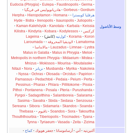
Eudocia (Phrygia)
Eulepa
Faustinopolis
Germa
Gordium
Gorbeus
هادريانوپوليس في فريگيا
هرقليا كوبسترا
Homana
Hieropotamon
Herpha
Hyde
Ilistra
Irenopolis
Isauropolis
Juliopolis
Kaman-Kalehöyük
Kanotala
Karbala
Keissia
اضول
كركنس
Kodylessos
Kobara
Kindyria
Kilistra
Koron
Korama
كول‌تپه
(كانش)
Lageina
Lamatorma
لاوديقيا المحروقة
Laroumada
Lystra
Limnae
Lauzadus
مالانداسا
Malus in Galatia
Malus in Phrygia
Meloë
Metropolis in northern Phrygia
Midaeium
Mistea
Mnizus
Mokissos
Mourisa
Moutalaske
Nakoleia
Myrika
Musbanda
نزيانز
Nora
Nitazi
Nyssa
Ochras
Olosada
Orcistus
Papirion
Parnassus
Pedachtoë
Pedaia
Peium
Perta
Pessinus
Pharax
Phlara
Pillitokome
Pissia
Pithoi
Pontanena
Posala
Pteria
Purushanda
Pyrgoi
Sadagolthina
Salamboreia
Salarama
Sasima
Savatra
Sbida
Sedasa
Senzousa
Sereana
Sibora
Sidamaria
Skandos
Soanda
Takourtha
Sora
Soandos
تاڤيوم
Thebasa
Thouththourbia
Tiberiopolis
Trocmades
Tyana
Tynna
Tyriaeum
Vasada
Zeita
Zizima
ألتين‌تپه
آني
أرساموساتا
جعفر هويوك
كماخ