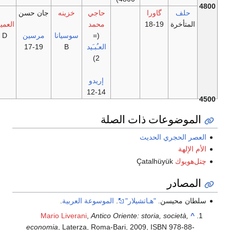
لف
گاورا
حاجي
خزينه
جان حسن
تأخرة
19-18
محمد
العميق
(=
سوسيانا
مرسين
D
العـُبـَيد
B
19-17
2)
إريدو
14-12
وضوعات ذات الصلة
الحجري الحديث
لهة
يوك
Çatalhüyük
صادر
 محيسن.
"هـاتشيلار"
.
الموسوعة العربية
.
Mario Liverani
,
Antico Oriente: storia, società
economia
, Laterza, Roma-Bari, 2009, ISBN 978-