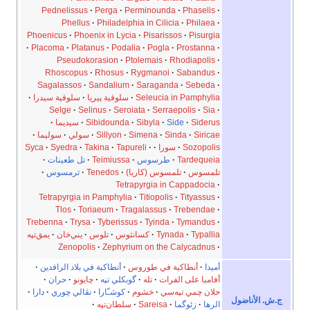
Pednelissus
Perga
Perminounda
Phaselis
Phellus
Philadelphia in Cilicia
Philaea
Phoenicus
Phoenix in Lycia
Pisarissos
Pisurgia
Placoma
Platanus
Podalia
Pogla
Prostanna
Pseudokorasion
Ptolemais
Rhodiapolis
Rhoscopus
Rhosus
Rygmanoi
Sabandus
Sagalassos
Sandalium
Saraganda
Sebeda
Seleucia in Pamphylia
سلوقية پيريا
سلوقية سيدرا
Selge
Selinus
Seroiata
Serraepolis
Sia
Siderus
Side
Sibyla
Sibidounda
سيديما
Siricae
Sinda
Simena
Sillyon
سولي
سوليما
Sozopolis
سورا
Tapureli
Takina
Syedra
Syca
Tardequeia
طرسوس
Teimiussa
تل طعينات
تلمسوس
تلمسوس (كاريا)
Tenedos
ترمسوس
Tetrapyrgia in Cappadocia
Tetrapyrgia in Pamphylia
Titiopolis
Tityassus
Tlos
Toriaeum
Tragalassus
Trebendae
Trebenna
Trysa
Tyberissus
Tyinda
Tymandus
Typallia
Tynada
كسانثوس
تلوس
يني‌خان
يمق‌تپه
Zenopolis
Zephyrium on the Calycadnus
أميدا
أنطاكية في طوروس
أنطاكية في بلاد الرافدين
أفاميا على الفرات
تله
گوبكلي تپه
چايونو
حران
حلان چمي تپه‌سي
خشوم
كوشـّارا
نڤالي چوري
دارا
ناضول
الرها
زئوگما
Sareisa
سلطان‌تپه