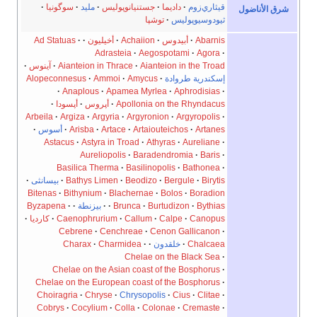
قيثاري‌زوم
داديما
جستنيانوپوليس
مليد
سوگونيا
اضول
ثيودوسيوپوليس
توشپا
Abarnis
أبيدوس
Achaiion
أخيليون
Ad Statuas
Adrasteia
Aegospotami
Agora
Aianteion in the Troad
Aianteion in Thrace
آينوس
إسكندرية طروادة
Amycus
Ammoi
Alopeconnesus
Anaplous
Apamea Myrlea
Aphrodisias
Apollonia on the Rhyndacus
أپروس
أپسودا
Arbeila
Argiza
Argyria
Argyronion
Argyropolis
Artanes
Artaiouteichos
Artace
Arisba
أسوس
Astacus
Astyra in Troad
Athyras
Aureliane
Aureliopolis
Baradendromia
Baris
Basilica Therma
Basilinopolis
Bathonea
Birytis
Bergule
Beodizo
Bathys Limen
بيسانثى
Bitenas
Bithynium
Blachernae
Bolos
Boradion
Bythias
Burtudizon
Brunca
بيزنطة
Byzapena
Canopus
Calpe
Callum
Caenophrurium
كارديا
Cebrene
Cenchreae
Cenon Gallicanon
Chalcaea
خلقدون
Charmidea
Charax
Chelae on the Black Sea
Chelae on the Asian coast of the Bosphorus
Chelae on the European coast of the Bosphorus
Choiragria
Chryse
Chrysopolis
Cius
Clitae
Cobrys
Cocylium
Colla
Colonae
Cremaste