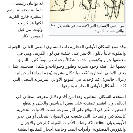
له بوابتان رئيستان؛
شمالية وجنوبية. وتقع
المقبرة خارج القرية،
لكنها قد خُربت
لإنسانية التي اكتشفت في هاتشيلار
ونُهبت من قبل
 المرأة.
لصوص الآثار.
سكان الأواني الفخارية ذات المستوى التقني العالي، الجميلة
الباً باللون الأحمر على خلفية من لون الكريم، وهي في
ر وكؤوس أخذت أشكالاً وحملت رسوماً كثيرة التنوع،
هيئة وجوه بشرية وطيور وحيوانات وأشكال هندسية. كما أن
 الفخارية نُفّذت بأشكال بشرية (وجه امرأة) أو حيوانية
)، كما وُجدت في الموقع الأواني المرمرية البيضاء التي
ال الأواني الفخارية وتنوعها.
كان النحاس، وهذا من أقدم دلائل معرفة المعادن في
ن اقتصر تصنيعه على بعض الدبابيس والحلي والقطع
ُثر في الموقع على آثار متنوعة ضمت الأدوات الحجرية،
والمناجل التي صُنعت من الصوان المحلي أو من حجر
الأوبسيديان Obsidian، وهناك الأدوات الثقيلة كالرحى والأجران
مصقولة، وأدوات الصيد وخاصة أحجار المقاليع الطينية