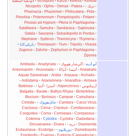
Kimista
Kelesa
Karza
Ischopolis
لاوديقيا الپنطية
نريك
Patara
Oxinas
Ophis
Nicopolis
Pharnacia
Phazemon
Philocaleia
Pida
Pimolisa
Polemonium
Pompeiopolis
Potami
Prusias ad Hypium
Pteria in Paphlagonia
Salatiwara
Samuha
Sandaraca
Sapinuwa
Satala
Saurania
Sebastopolis in Pontus
Stephane
Syderos
Themiscyra
Thymena
Virasia
Tripolis
Tium
Timolaeum
يازيلي‌كايا
Zagorus
Zaliche
Zephyrium in Paphlagonia
Ziporea
أبو أذينة
ألي‌شار هويوك
Anadynata
Amblada
Andabalis
أنيسا
أنياكا
Anzoulada
Antoniopolis
Aquae Saravenae
Aralla
Arasaxa
Archalla
Ardistama
Ariaramneia
Ariarathia
Armaxa
أرتيكنوس
Aspenzinsos
أسترا
آتنيا
Balbissa
Balgatia
Barate
Bathys Rhyax
Binbirkilise
Blucium
Borissos
Campae
Camuliana
Carus Vicus
Candara
چاتل‌هويوك
Cimiata
Ciscissus
Cinna
Claneus
Comitanassus
Congustus
Corna
Corniaspa
Coropassus
Cotenna
Cybistra
Cyzistra
Dadastana
Dasmenda
دربه
Doara
Diocaesarea
Dometiopolis
دوريلايوم
Ecobriga
Ecdaumava
Ergobrotis
Euaissa
Eudocia (Cappadocia)