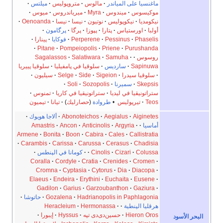
ماغنسيا على المياندر
مالوس
متروپوليس
ميلتس
موكيسوس
ميندوس
Myra
ميرياندروس
ميوس
نيكومديا
نيكوپوليس
نوتيون
نيسا
نيسا
Oenoanda
أولبا
اورستياس
پتارا
پپوزا
پرگا
پرگامون
Phaselis
Pessinus
Perperene
فوكايا
پينارا
Pitane
Pompeiopolis
Priene
Purushanda
روسوس
Samuha
Salatiwara
Sagalassos
Sapinuwa
سارديس
سلوقيا في پامفيليا
سلوقيا پييريا
سلوقيا سيدرا
Sigeion
Side
Selge
سيليون
Skepsis
سميرنا
Sozopolis
Soli
ستراتونيقيا في ليديا
ستراتونيقيا في كاريا
تمنوس
Teos
تيرپوليس
•
طروادة
(
حصارليك
)
تيانا
تيميون
Aiginetes
Aegialus
Abonoteichos
ألاجا هويوك
أماسيا
Argyria
Anticinolis
Ancon
Amastris
Armene
Bonita
Boon
Cabira
Cales
Callistratia
Carambis
Carissa
Carussa
Cerasus
Chadisia
Colussa
Cizari
Cinolis
كومانا في الپنطس
Coralla
Cordyle
Cratia
Crenides
Cromen
Cromna
Cyptasia
Cytorus
Dia
Diacopa
Elaeus
Endeira
Erythini
Euchaita
Eusene
Gadilon
Garius
Garzoubanthon
Gaziura
Hadrianopolis in Paphlagonia
Gozalena
حاتوشا
هرقليا الپنطية
Hermonassa
Heracleium
Hieron Oros
حسين‌دى‌دى تپه
Hyssus
إيبورا
سود