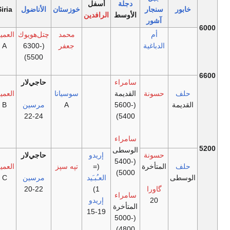
دجلة
أسفل
بور
سنجار
خوزستان
الأناضول
Siria
الأوسط
الرافدين
آشور
أم
محمد
چتل‌هويوك
العميق
الدباغية
جعفر
(6300-
A
5500)
سامراء
حاجي‌لار
لف
حسونة
القديمة
سوسيانا
العميق
ديمة
(5600-
A
مرسين
B
24-22
5400)
سامراء
الوسطى
حسونة
إريدو
حاجي‌لار
(5400-
لف
المتأخرة
(=
تپه سپز
العميق
5000)
سطى
العـُبـَيد
مرسين
C
گاورا
1)
22-20
سامراء
20
إريدو
المتأخرة
19-15
(5000-
4800)