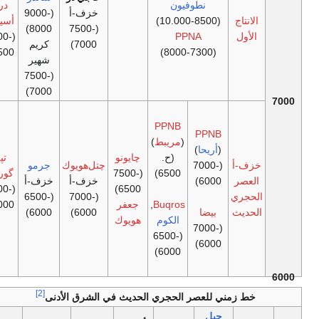
نطوفيون
دره
خزف-أ
(9000-
الانتاج
(10.000-8500)
أسياب
8000)
(7500-
الأول
PPNA
(8000-
Bus
7000)
كريم
Mordeh
7500)
(8000-7300)
شهير
(7500-
(7500-
6500)
7000)
PPNB
PPNB
(
مريبط
)
(
أريحا
)
(ح.
چايونو
تپه
علي
زف-أ
(7000-
چتل‌هويوك
جرمو
6500)
(7500-
گوران
كوش
العصر
6000)
خزف-أ
خزف-أ
(6500-
(6500-
6500)
لحجري
(7000-
(6500-
Buqros
,
جعفر
6000)
6000)
لحديث
بيضا
6000)
6000)
الكوم
هويوك
(7000-
(6500-
6000)
6000)
[2]
خط زمني للعصر الحجري الحديث في الشرق الأدنى
جبل