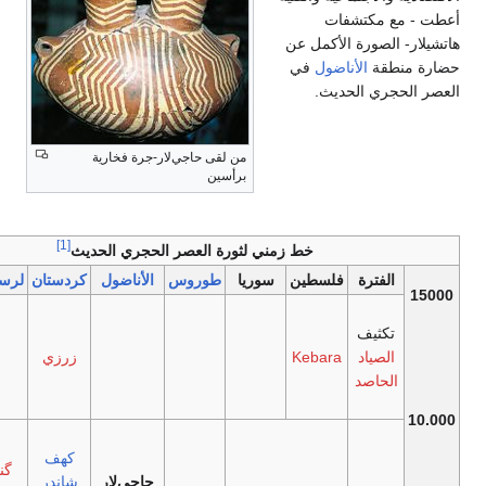
 مكتشفات
الصورة الأكمل عن
طقة
الأناضول
في
جري الحديث.
من لقى حاجي‌لار-جرة فخارية
برأسين
[1]
خط زمني لثورة العصر الحجري الحديث
الفترة
فلسطين
سوريا
طوروس
الأناضول
كردستان
لرستان
خوزستان
تكثيف
الصياد
Kebara
زرزي
لحاصد
كهف
گنج
حاجي‌لار
شاندر