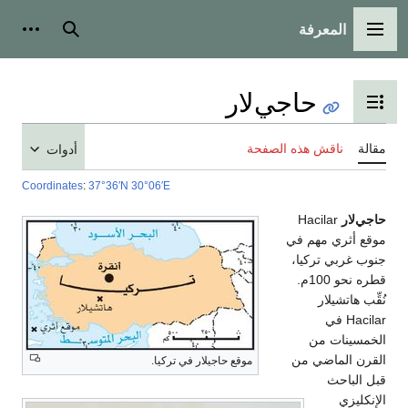
عرفة
الرئيسية
بحث
أدوات شخصية
حاجي‌لار
رض جدول المحتويات
قش هذه الصفحة
أدوات
Coordinates
:
37°36′N
30°06′E
Hacil
 مهم في
تركيا،
قطره نحو 100م.
لار
 في
 من
اضي من
موقع حاجيلار في تركيا.