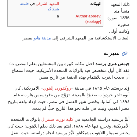
الهيئات
المعهد الشرقي
في
جامعة
ذلك المعهد
شيكاگو
منشأ منذ
a
Author abbrev.
1896 بصورة
(zoology)
صغيرة.
وكانت أولى
البعثات الاستكشافية من المعهد الشرقي إلى
مدينة هابو
بمصر.
سيرته
جيمس هنري برستد
احتل مكانة كبيرة بين المشتغلين بعلم المصريات؛
فقد كان أول متخصص فيه بالولايات المتحدة الأمريكية، حيث استطاع
أن يجذب الغرب للاهتمام بهذه الحقبة من تاريخ مصر.
وُلد برستيد عام ١٨٦٥ في مدينة «
روكفورد، إلينوي
» الأمريكية، كان
أبوه تاجر خردوات صغيرًا بالمدينة. تزوَّج من «فرنسيس هارت» عام
١٨٩٤ في ألمانيا، وقضى شهر العسل في مصر، حيث ازداد ولعه بتاريخ
مصر القديم، ونبت في قلبه نحو هذا التاريخ حبٌّ لم يمت.
أتمَّ برستيد دراسته الجامعية في
كلية نورث سنترال
بالولايات المتحدة
الأمريكية، وتخرج فيها عام ١٨٨٨. اهتم بعد ذلك بعلم اللاهوت؛ حيث كان
يحضر سمينار اللاهوت بشيكاغو. غَيَّرَ برستيد اتجاه دراسته، حيث انتقل