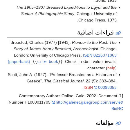
Sons. 1933.
The 1905–1907 Breasted Expeditions to Egypt and the
Sudan: A Photographic Study
. Chicago: University of
Chicago Press. 1975.
قراءات اضافية
Breasted, Charles (1977) [1943].
Pioneer to the Past: The
Story of James Henry Breasted, Archaeologist
. Chicago;
London: University of Chicago Press.
ISBN
0226071863
(paperback)
.
{{
cite book
}}
:
Check
|isbn=
value: invalid
character (
help
)
Scott, John A. (1927). "Professor Breasted as a Historian of
Greece".
The Classical Journal
.
22
(5): 383–384.
.
ISSN
00098353
[1] Contemporary Authors Online, Gale, 2002. Document
Number H1000011705
http://galenet.galegroup.com/servlet/
BioRC
مؤلفاته