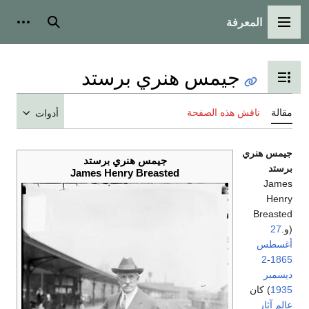
المعرفة
القائمة الرئيسية
بحث
أدوات
جيمس هنري برستد
تبديل عرض جدول المحتويات
مقالة
ناقش هذه الصفحة
أدوات
جيمس هنري
جيمس هنري برستد
برستد
James Henry Breasted
James
Henry
Breasted
(و.
27
أغسطس
2
-
1865
ديسمبر
1935
) كان
عالم آثار