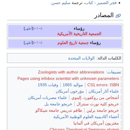
فجر الضمير - كتاب
، ترجمة
سليم حسن
.
المصادر
رؤساء
e
t
v
أظهر
الجمعية التاريخية الأمريكية
رؤساء
جمعية تاريخ العلوم
e
t
v
أظهر
الكلمات الدالة:
الولايات المتحدة
تصنيفات
:
Zoologists with author abbreviations
Pages using infobox scientist with unknown parameters
CS1 errors: ISBN
مواليد 1865
وفيات 1935
علماء آثار أمريكان
مؤرخون أمريكان
أشخاص من روكفورد، إلينوي
علماء مصريات أمريكان
خريجو كلية نورث سنترال
خريجو جامعة يل
خريجو جامعة برلين
طاقم تدريس جامعة شيكاگو
أعضاء أكاديمية العلوم الوطنية الأمريكية
مغتربون أمريكان في ألمانيا
Chicago Theological Seminary alumni