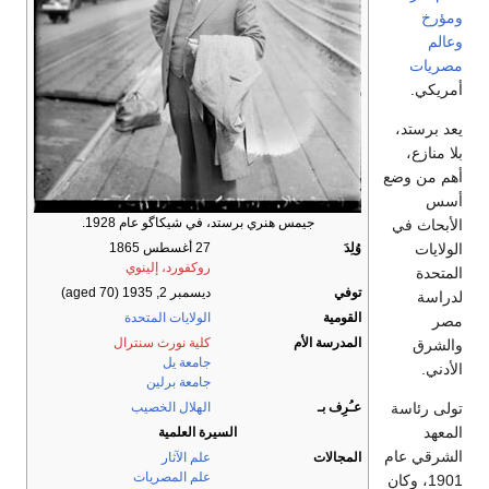
ومؤرخ
وعالم
مصريات
أمريكي.
يعد برستد،
بلا منازع،
أهم من وضع
أسس
جيمس هنري برستد، في شيكاگو عام 1928.
الأبحاث في
الولايات
وُلِدَ
27 أغسطس 1865
روكفورد، إلينوي
المتحدة
توفي
ديسمبر 2, 1935
(aged 70)
لدراسة
القومية
الولايات المتحدة
مصر
المدرسة الأم
كلية نورث سنترال
والشرق
جامعة يل
الأدني.
جامعة برلين
تولى رئاسة
عـُرِف بـ
الهلال الخصيب
المعهد
السيرة العلمية
الشرقي عام
المجالات
علم الآثار
علم المصريات
1901، وكان