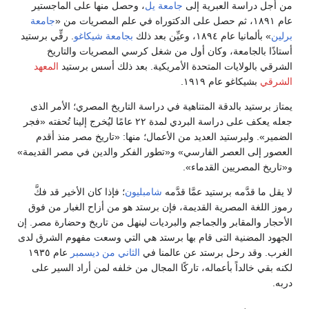
من أجل دراسة العبرية إلى
جامعة يل
، وحصل منها على الماجستير
عام ١٨٩١، ثم حصل على الدكتوراه في علم المصريات من «
جامعة
برلين
» بألمانيا عام ١٨٩٤، وعيِّن بعد ذلك
بجامعة شيكاغو
. رقِّي برستيد
أستاذًا بالجامعة، وكان أول من شغل كرسي المصريات والتاريخ
الشرقي بالولايات المتحدة الأمريكية. بعد ذلك أسس برستيد
المعهد
الشرقي
بشيكاغو عام ١٩١٩.
يمتاز برستيد بالدقة المتناهية في دراسة التاريخ المصري؛ الأمر الذى
جعله يعكف على دراسة البردي لمدة ٢٢ عامًا ليُخرج إلينا تُحفته «فجر
الضمير». ولبرستيد العديد من الأعمال؛ منها: «تاريخ مصر منذ أقدم
العصور إلى العصر الفارسي» و«تطور الفكر والدين في مصر القديمة»
و«تاريخ المصريين القدماء».
لا يقل ما قدَّمه برستيد عمَّا قدَّمه
شامبليون
؛ فإذا كان الأخير قد فكَّ
رموز اللغة المصرية القديمة، فإن برستد هو من أزاح الغبار من فوق
الأحجار والمقابر والجماجم والبرديات لينهل من تاريخ وحضارة مصر. إن
الجهود المضنية التى قام بها برستد هي التي وسعت مفهوم الشرق لدى
الغرب. وقد رحل برستد عن عالمنا في
الثاني من ديسمبر
عام ١٩٣٥
لكنه بقي خالداً بأعماله، تاركًا المجال من خلفه لمن أراد السير على
دربه.