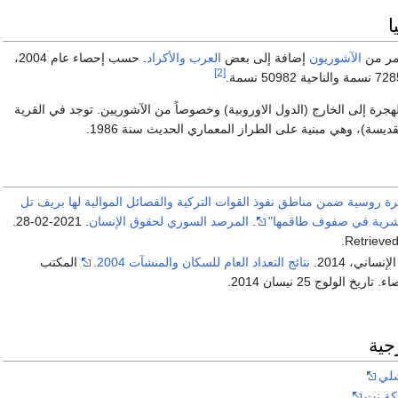
ا
مر من
الآشوريون
إضافة إلى بعض
العرب
والأكراد
. حسب إحصاء عام 2004،
[2]
لهجرة إلى الخارج (الدول الاوروبية) وخصوصاً من الآشوريين. توجد في القرية
ديسة)، وهي مبنية على الطراز المعماري الحديث سنة 1986.
 روسية ضمن مناطق نفوذ القوات التركية والفصائل الموالية لها بريف تل
شرية في صفوف طاقمها"
.
المرصد السوري لحقوق الإنسان
. 2021-02-28
.
.
Retrieve
نساني، 2014.
نتائج التعداد العام للسكان والمنشآت 2004.
المكتب
يخ الولوج 25 نيسان 2014.
جية
شلي
كة نت