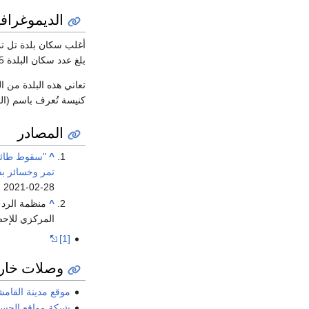
الديموغرافي
أغلب سكان بلدة تل ت
بلغ عدد سكان البلدة 7285 نسمة والناحية 50982 نسمة.
تعاني هذه البلدة من ا
كنيسة تُعرف باسم (الق
المصادر
^
"سقوط طائرة
تمر وخسائر ب
d
2021-02-28
^
منظمة الرد الإ
المركزي للإحصاء. تار
[1]
وصلات خار
موقع مدينة القام
شبكة مواقع الحس