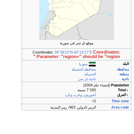
موقع تل تمر في سورية
Coordinates:
Coordinates:
36°39′12″N
40°22′17″E
Parameter: "region=" should be "region:"
البلد
سوريا
محافظة
محافظة الحسكة
منطقة
الحسكة
ناحية
ناحية تل تمر
Population
(إحصاء عام 2004)
• Total
7٬285 نسمة
• العرق
آشوريون
وعرب
وكرد
2+
Time zone
Area code
الرمز الدولي: 963، رمز المدينة: