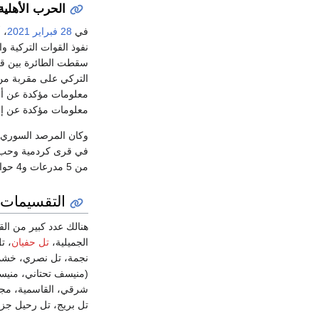
الحرب الأهلية
في
28 فبراير
2021
، 
نفوذ القوات التركية وا
سقطت الطائرة بين ق
التركي على مقربة م
معلومات مؤكدة عن أ
معلومات مؤكدة عن إص
وكان المرصد السوري 
في قرى كردمية وحب ال
من 5 مدرعات و4 حوامات.
التقسيمات ا
هنالك عدد كبير من الق
الجميلية،
تل حفيان
، ت
نجمة، تل نصري، خشمة 
(منيسف تحتاني، منيسف
شرقي، القاسمية، مجيبر
تل بريج، تل رحيل جزي