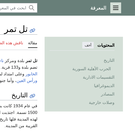
المعرفة
القائمة الرئيسية
تل تمر
مقالة
ناقش هذه ال
المحتويات
أخف
التاريخ
تل تمر
بلدة ومركز
نا
تضم بلدة و133 قرية. تبعد 40 كم عن مدينة
الحرب الأهلية السورية
الخابور
وعلى امتداد لمسافة 1 كم تقريباً. يحدها من الجهة الشرقية
التقسيمات الادارية
ورأس العين
، وأما جنو
الديموغرافيا
التاريخ
المصادر
وصلات خارجية
في عام 34
1500 نسمة. اجتذبت
لهذه المدينة فلها تار
القريبة من المدينة.