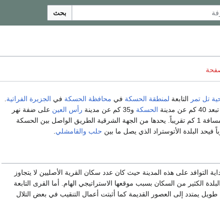
بحث
صفحة
حية تل تمر
التابعة
لمنطقة الحسكة
في
محافظة الحسكة
في
الجزيرة الفراتية
.
الحسكة
و35 كم عن مدينة
رأس العين
على ضفة نهر
 الطريق الواصل بين الحسكة
باً فيحد البلدة الأتوستراد الذي يصل ما بين
حلب
والقامشلي
.
19 كانت بداية التوافد على هذه المدينة حيث كان عدد سكان القرية الأصليين لا يتجاوز
 البلدة الكثير من السكان بسبب موقعها الاستراتيجي الهام. أما القرى التابعة
يخ طويل يمتدد إلى العصور القديمة كما أثبتت أعمال التنقيب في بعض التلال