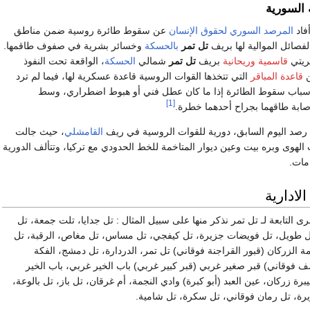
 السورية
أفاد
المرصد السوري لحقوق الإنسان
عن سقوط طائرة روسية ضمن مناطق
لفصائل الموالية لها بريف
تل تمر
بالحسكة
وخسائر بشرية في صفوف طاقمها.
ريتي
قاسمية
وريحانية
بريف
تل تمر
شمالي
الحسكة
، الواقعة تحت النفوذ
ن
قاعدة المباقر
التي تتخذها القوات الروسية قاعدة عسكرية لها، فيما لم ترد
سباب سقوط الطائرة إذا ما كان عطل فني أو هبوط اضطراري، وسط
[1]
ابة طاقهما بجراح أحدهما خطرة.
رصد اليوم السابق، دورية للقوات الروسية في ريف
القامشلي
، حيث جالت
هوى وبره بيت وعين ديوار المتاخمة للخط الحدودي مع تركيا، وتتألف الدورية
لادارية
رى التابعة لـ تل تمر نذكر منها على سبيل المثال : تل جدايا، تلت جمعة، تل
ل طويل، تل فويضات جزيرة، تل كيفجي، تل مساس، تل مغاص، الرقبة، تل
الزركان (قبور القراجنة فوقاني) تل تمر، الدردارة، تل دمشج، الفكة
 فوقاني) قبر صغير غربي (قبر كبير غربي) باب الخير غربي، باب الخير
ة زركان، عين العبد (أبو كبرة) وادي النجمة، أم غرقان، تل باز، تل بالوعة،
رة، تل رمان فوقاني، تل سكرة، تل شامية.