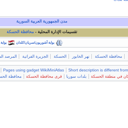
مدن الجمهورية العربية السورية
تقسيمات الإدارة المحلية -
محافظة الحسكة
بوابة آشوريون/سريان/كلدان
بوابة
محافظة الحسكة
نهر الخابور
الحسكة
الجزيرة الفراتية
المرصد ال
Pages using gadget WikiMiniAtlas
Short description is different fro
كان في منطقة الحسكة
بلدات سوريا
قرى محافظة الحسكة
محافظة الحس