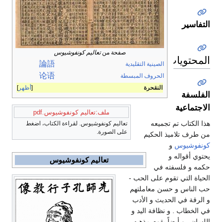
التفاسير
صفحة من
تعاليم كونفوشيوس
المحتويات
論
語
الصينية التقليدية
论
语
الحروف المبسطة
النقحرة
أظهر
الفلسفة
الاجتماعية
ملف:تعاليم كونفوشيوس.pdf
هذا الكتاب تم تجميعه
تعاليم كونفوشيوس. لقراءة الكتاب، اضغط
على الصورة.
من طرف تلاميذ الحكيم
كونفوشيوس
و
يحتوي أقواله و
تعاليم كونفوشيوس
حكمه و فلسفته في
الحياة التي تقوم على الحب -
حب الناس و حسن معاملتهم
و الرقة في الحديث و الأدب
في الخطاب . و نظافة اليد و
اللسان . و أيضاً يقوم مذهبه