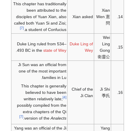
This chapter has traditionally
been attributed to the
Xian
disciples of Yuan Xian, also
Xian asked
Wen 憲
14.
called both Yuan Si and Zisi;
問
[7]
a student of Confucius.
Wei
Duke Ling ruled from 534–
Duke Ling of
Ling
15.
.
493 BC in the
state of Wey
Wey
Gong
衛靈公
Ji Sun was an official from
one of the most important
families in Lu.
This chapter is generally
Chief of the
Ji Shi
believed to have been
16.
Ji Clan
季氏
[4]
written relatively late;
possibly compiled from the
extra chapters of the Qi
[7]
.
version of the
Analects
Yang was an official of the Ji
Yang