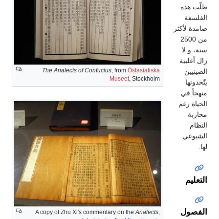
ظلّت هذه
الفلسفة
صامدة لأكثر
من 2500
سنة، و لا
زال أغلبية
The Analects of Confucius
, from
Östasiatiska
الصينيين
Museet
, Stockholm
يتّخذونها
منهجاً في
الحياة رغم
محاربة
النظام
الشيوعي
لها.
التعليم
الفصول
A copy of Zhu Xi's commentary on the
Analects
,