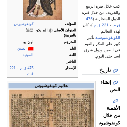
كتب خلال فترة الربيع
والخريف من خلال فترة
الدول المتحاربة (
475
المؤلف
كونفوشيوس
ق.م.
-
221 ق.م.
)، كان
العنوان الأصلي (إذا لم يكن
論語
لهذه التعاليم
بالعربية)
الكونفوشيوسية
تأثير
المترجم
لون يو
كبير على الفكر والقيم
البلد
الصين
في الصين ودول شرق
اللغة
الصينية
آسيا حتى اليوم.
الناشر
تاريخ
الإصدار
475 ق.م.
-
221
ق.م.
إنشاء
تعاليم كونفوشيوس
النص
الأهمية
من خلال
كونفوشيوس