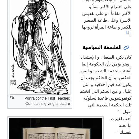
على احترام الأكبر سناً و
الأكبر مقاماً ، و على تقديس
الأسرة وعلى طاعة الصغير
للكبير و طاعة المرأة لزوجها
[1]
.
الفلسفة السياسية
كان يكره الطغيان و الإستبداد
. وهو يؤمن بأن الحكومة إنما
أنشئت لخدمة الشعب و ليس
العكس، و أن الحاكم يجب أن
يكون عتد قيم أخلاقية و مثل
عليا . و من الحكم التي اتخذها
كونفوشيوس قاعدة لسلوكه
Portrait of the First Teacher,
Confucius, giving a lecture
تلك الحكمة القديمة التي
تقول : "
أحب لغيرك
ما تحبه
لنفسك ".