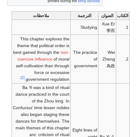
printed during the
Ming dynasty
الكتاب
العنوان
الترجمة
ملاحظات
Xue Er
Studying
1.
學而
This chapter explores the
theme that political order is
best gained through the
non-
The practice
Wei
coercive influence
of moral
of
Zheng
2.
self-cultivation than through
government
為政
force or excessive
[2]
government regulation.
Ba Yi was a kind of ritual
dance practiced in the court
of the Zhou king. In
Confucius' time lesser nobles
also began staging these
dances for themselves. The
main themes of this chapter
Eight lines of
are: criticism of ritual
eight
Ba Yi 八