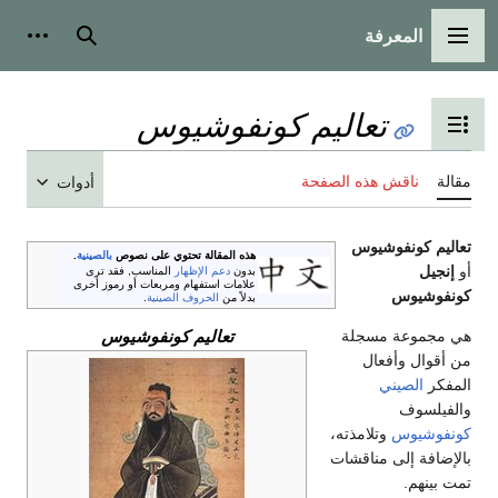
المعرفة
القائمة الرئيسية
بحث
أدوات
تعاليم كونفوشيوس
تبديل عرض جدول المحتويات
مقالة
ناقش هذه الصفحة
أدوات
تعاليم كونفوشيوس
هذه المقالة تحتوي على نصوص
بالصينية
.
أو
إنجيل
بدون
دعم الإظهار
المناسب, فقد ترى
علامات استفهام ومربعات أو رموز أخرى
كونفوشيوس
بدلاً من
الحروف الصينية
.
تعاليم كونفوشيوس
هي مجموعة مسجلة
من أقوال وأفعال
المفكر
الصيني
والفيلسوف
كونفوشيوس
وتلامذته،
بالإضافة إلى مناقشات
تمت بينهم.