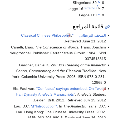
Slingerland 39
^
أ
ب
ت
ث
Legge 16
^
Legge 119
^
قائمة المراجع
المتحف البريطاني
"Classical Chinese Philosophy"
.
Retrieved June 21, 2012.
Canetti, Elias.
The Conscience of Words
. Trans. Joachim
Neugroschel. Publisher: Farrar Straus Giroux. 1984. ISBN
0374518815.
Gardner, Daniel K.
Zhu Xi's Reading of the Analects:
Canon, Commentary, and the Classical Tradition
. New
York: Columbia University Press. 2003. ISBN 978-0-231-
12865-0
Els, Paul van.
"Confucius' sayings entombed: On Two
Han Dynasty
Analects
Manuscripts"
.
Analects Studies
.
Leiden: Brill. 2012. Retrieved July 15, 2012.
Lau, D.C.
"Introduction".
In
The Analects
. Trans. D.C.
Lau. Hong Kong: The Chinese University Press. 2002.
ISBN 962-201-980-3. Retrieved June 26, 2012.