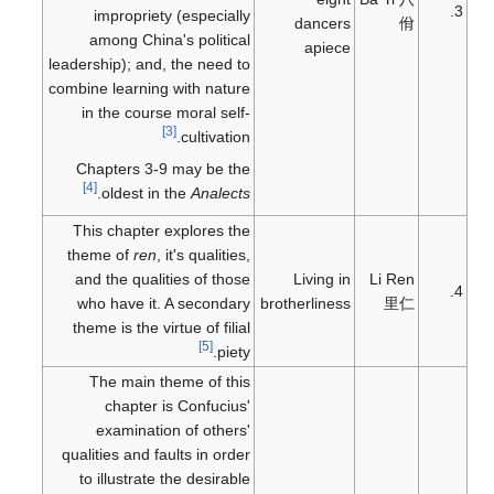
3.
impropriety (especially
dancers
佾
among China's political
apiece
leadership); and, the need to
combine learning with nature
in the course moral self-
[3]
cultivation.
Chapters 3-9 may be the
[4]
.
oldest in the
Analects
This chapter explores the
theme of
ren
, it's qualities,
and the qualities of those
Living in
Li Ren
4.
who have it. A secondary
brotherliness
里仁
theme is the virtue of filial
[5]
piety.
The main theme of this
chapter is Confucius'
examination of others'
qualities and faults in order
to illustrate the desirable