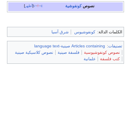
نصوص
كونفوشية
e
t
v
أظهر
الكلمات الدالة:
كونفوشيوس
شرق آسيا
تصنيفات
:
Articles containing صينية-language text
نصوص كونفوشيوسية
فلسفة صينية
نصوص كلاسيكية صينية
كتب فلسفة
علمانية