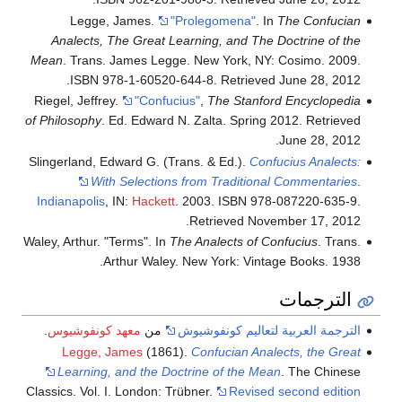
Legge, James.
"Prolegomena"
. In
The Confucian
Analects, The Great Learning, and The Doctrine of the
Mean
. Trans. James Legge. New York, NY: Cosimo. 2009.
ISBN 978-1-60520-644-8. Retrieved June 28, 2012.
Riegel, Jeffrey.
"Confucius"
,
The Stanford Encyclopedia
of Philosophy
. Ed. Edward N. Zalta. Spring 2012. Retrieved
June 28, 2012.
Slingerland, Edward G. (Trans. & Ed.).
Confucius Analects:
With Selections from Traditional Commentaries
.
Indianapolis
, IN:
Hackett
. 2003. ISBN 978-087220-635-9.
Retrieved November 17, 2012.
Waley, Arthur. "Terms". In
The Analects of Confucius
. Trans.
Arthur Waley. New York: Vintage Books. 1938.
الترجمات
الترجمة العربية لتعاليم كونفوشيوش
من
معهد كونفوشيوس
.
Legge, James
(1861).
Confucian Analects, the Great
Learning, and the Doctrine of the Mean
. The Chinese
Classics. Vol. I. London: Trübner.
Revised second edition