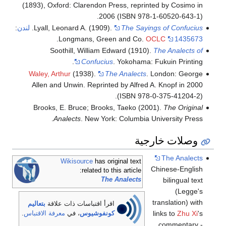
(1893), Oxford: Clarendon Press, reprinted by Cosimo in
2006 (ISBN 978-1-60520-643-1).
The Sayings of Confucius
Lyall, Leonard A. (1909).
.
لندن
:
.
Longmans, Green and Co.
OCLC
1435673
Soothill, William Edward (1910).
The Analects of
Confucius
. Yokohama: Fukuin Printing.
Waley, Arthur
(1938).
The Analects
. London: George
Allen and Unwin.
Reprinted by Alfred A. Knopf in 2000
(ISBN 978-0-375-41204-2).
Brooks, E. Bruce; Brooks, Taeko (2001).
The Original
Analects
. New York: Columbia University Press.
وصلات خارجية
The Analects
Wikisource
has original text
Chinese-English
related to this article:
bilingual text
The Analects
(Legge's
translation) with
اقرأ اقتباسات ذات علاقة
بتعاليم
links to
Zhu Xi
's
كونفوشيوس
، في
معرفة الاقتباس
.
commentary -