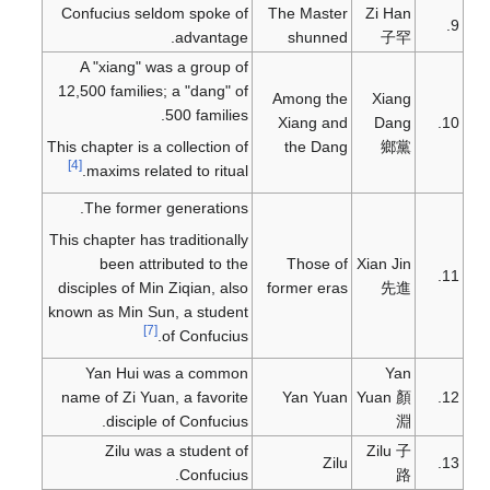
Confucius seldom spoke of
The Master
Zi Han
9.
advantage.
shunned
子罕
A "xiang" was a group of
12,500 families; a "dang" of
Among the
Xiang
500 families.
Xiang and
Dang
10.
This chapter is a collection of
the Dang
鄉黨
[4]
maxims related to ritual.
The former generations.
This chapter has traditionally
been attributed to the
Those of
Xian Jin
11.
disciples of Min Ziqian, also
former eras
先進
known as Min Sun, a student
[7]
of Confucius.
Yan Hui was a common
Yan
name of Zi Yuan, a favorite
Yan Yuan
Yuan 顏
12.
disciple of Confucius.
淵
Zilu was a student of
Zilu 子
Zilu
13.
Confucius.
路