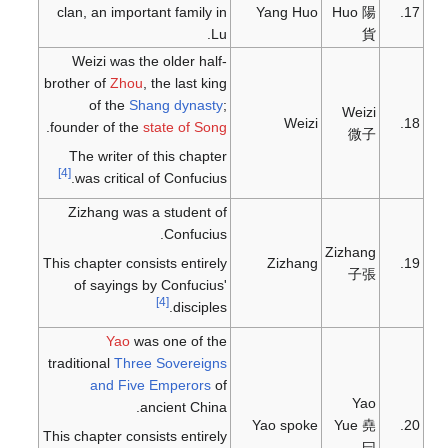
clan, an important family in
Yang Huo
Huo 陽
17.
Lu.
貨
Weizi was the older half-
brother of
Zhou
, the last king
of the
Shang dynasty
;
Weizi
Weizi
18.
.
founder of the
state of Song
微子
The writer of this chapter
[4]
was critical of Confucius.
Zizhang was a student of
Confucius.
Zizhang
This chapter consists entirely
Zizhang
19.
子張
of sayings by Confucius'
[4]
disciples.
Yao
was one of the
traditional
Three Sovereigns
and Five Emperors
of
Yao
ancient China.
Yao spoke
Yue 堯
20.
This chapter consists entirely
曰