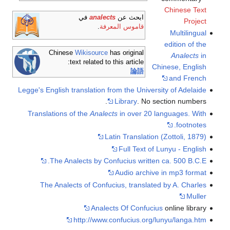
Chinese Text
ابحث عن
analects
في
Project
قاموس المعرفة
.
Multilingual
edition of the
Chinese
Wikisource
has original
Analects
in
text related to this article:
Chinese, English
論語
and French
Legge's English translation from the University of Adelaide
Library
. No section numbers.
Translations of the
Analects
in over 20 languages. With
footnotes.
Latin Translation (Zottoli, 1879)
Full Text of Lunyu - English
The Analects by Confucius written ca. 500 B.C.E.
Audio archive in mp3 format
The Analects of Confucius, translated by A. Charles
Muller
Analects Of Confucius
online library
http://www.confucius.org/lunyu/langa.htm