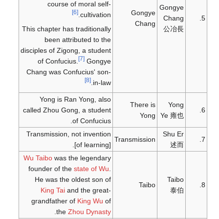
course of moral self-
Gongye
Gongye
[6]
cultivation.
Chang
5.
Chang
This chapter has traditionally
公冶長
been attributed to the
disciples of Zigong, a student
[7]
of Confucius.
Gongye
Chang was Confucius' son-
[8]
in-law.
Yong is Ran Yong, also
There is
Yong
called Zhou Gong, a student
6.
Yong
Ye 雍也
of Confucius.
Transmission, not invention
Shu Er
Transmission
7.
[of learning].
述而
Wu Taibo
was the legendary
founder of the
state of Wu
.
He was the oldest son of
Taibo
Taibo
8.
King Tai
and the great-
泰伯
grandfather of
King Wu
of
.
the
Zhou Dynasty