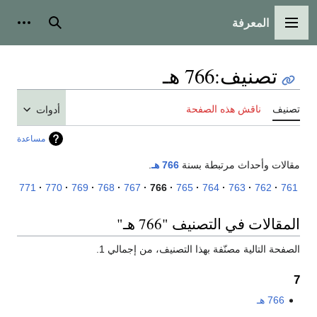
المعرفة
القائمة الرئيسية
بحث
أدوات
تصنيف
:
766 هـ
تصنيف
ناقش هذه الصفحة
أدوات
مساعدة
مقالات وأحداث مرتبطة بسنة
766 هـ
.
771
770
769
768
767
766
765
764
763
762
761
المقالات في التصنيف "766 هـ"
الصفحة التالية مصنّفة بهذا التصنيف، من إجمالي 1.
7
766 هـ