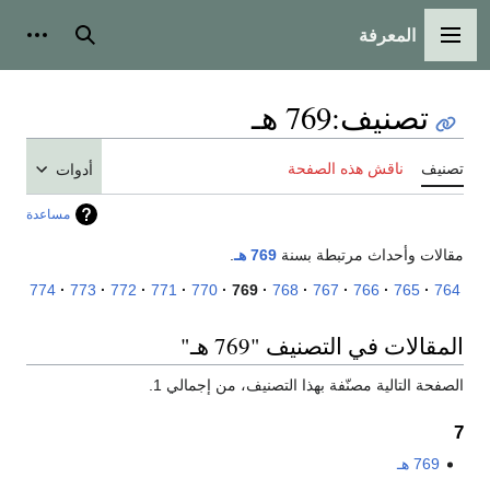
المعرفة
القائمة الرئيسية
بحث
أدوات
تصنيف
:
769 هـ
تصنيف
ناقش هذه الصفحة
أدوات
مساعدة
مقالات وأحداث مرتبطة بسنة
769 هـ
.
774
773
772
771
770
769
768
767
766
765
764
المقالات في التصنيف "769 هـ"
الصفحة التالية مصنّفة بهذا التصنيف، من إجمالي 1.
7
769 هـ