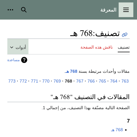
المعرفة
القائمة الرئيسية
بحث
أدوات
تصنيف
:
768 هـ
تصنيف
ناقش هذه الصفحة
أدوات
مساعدة
مقالات وأحداث مرتبطة بسنة
768 هـ
.
773
772
771
770
769
768
767
766
765
764
763
المقالات في التصنيف "768 هـ"
الصفحة التالية مصنّفة بهذا التصنيف، من إجمالي 1.
7
768 هـ