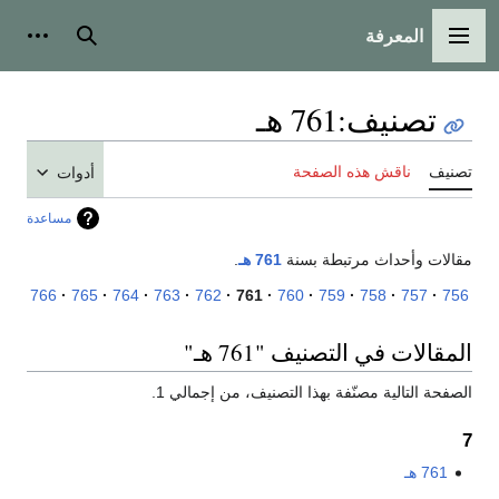
المعرفة
القائمة الرئيسية
بحث
أدوات
تصنيف
:
761 هـ
تصنيف
ناقش هذه الصفحة
أدوات
مساعدة
مقالات وأحداث مرتبطة بسنة
761 هـ
.
766
765
764
763
762
761
760
759
758
757
756
المقالات في التصنيف "761 هـ"
الصفحة التالية مصنّفة بهذا التصنيف، من إجمالي 1.
7
761 هـ