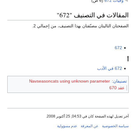
وفيات 672
‏
(6 ص)
المقالات في التصنيف "672"
الصفحتان التاليتان مصنّفتان بهذا التصنيف، من إجمالي 2.
672
أ
672 في الأدب
تصنيفان
:
Navseasoncats using unknown parameter
عقد 670
آخر تعديل لهذه الصفحة كان في 04:53, 25 أكتوبر 2008.
سياسة الخصوصية
عن المعرفة
عدم مسؤولية