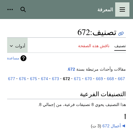
المعرفة
القائمة الرئيسية
بحث
أدوات
تصنيف
:
672
تصنيف
ناقش هذه الصفحة
أدوات
مساعدة
مقالات وأحداث مرتبطة بسنة
672
.
677
676
675
674
673
672
671
670
669
668
667
التصنيفات الفرعية
هذا التصنيف يحوي 8 تصنيفات فرعية، من إجمالي 8.
أ
أعمال 672
‏
(3 ت)