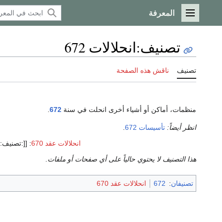
المعرفة
القائمة الرئيسية
تصنيف
:
انحلالات 672
تصنيف
ناقش هذه الصفحة
منظمات، أماكن أو أشياء أخرى انحلت في سنة
672
.
انظر أيضاً:
تأسيسات 672
.
انحلالات عقد 670
:
[[:تصنيف:انحلا
هذا التصنيف لا يحتوي حالياً على أي صفحات أو ملفات.
تصنيفان
:
672
انحلالات عقد 670