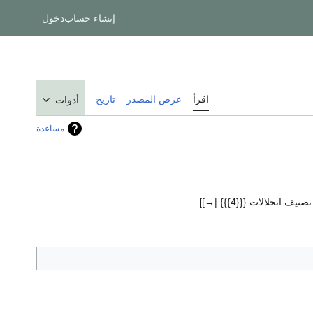
إنشاء حساب
دخول
اقرأ
عرض المصدر
تاريخ
أدوات
مساعدة
صنيف:انحلالات {{{4}}} |→]]