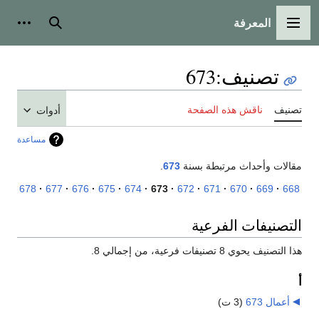
المعرفة
القائمة الرئيسية
بحث
أدوات
تصنيف
:
673
تصنيف
ناقش هذه الصفحة
أدوات
مساعدة
مقالات وأحداث مرتبطة بسنة
673
.
678
677
676
675
674
673
672
671
670
669
668
التصنيفات الفرعية
هذا التصنيف يحوي 8 تصنيفات فرعية، من إجمالي 8.
أ
أعمال 673
‏
(3 ت)