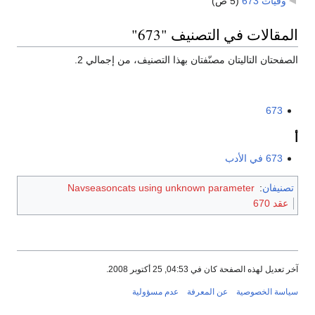
وفيات 673
‏
(5 ص)
المقالات في التصنيف "673"
الصفحتان التاليتان مصنّفتان بهذا التصنيف، من إجمالي 2.
673
أ
673 في الأدب
تصنيفان
:
Navseasoncats using unknown parameter
عقد 670
آخر تعديل لهذه الصفحة كان في 04:53, 25 أكتوبر 2008.
سياسة الخصوصية
عن المعرفة
عدم مسؤولية