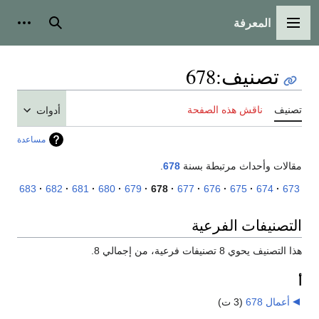
المعرفة
القائمة الرئيسية
بحث
أدوات
تصنيف
:
678
تصنيف
ناقش هذه الصفحة
أدوات
مساعدة
مقالات وأحداث مرتبطة بسنة
678
.
683
682
681
680
679
678
677
676
675
674
673
التصنيفات الفرعية
هذا التصنيف يحوي 8 تصنيفات فرعية، من إجمالي 8.
أ
أعمال 678
‏
(3 ت)