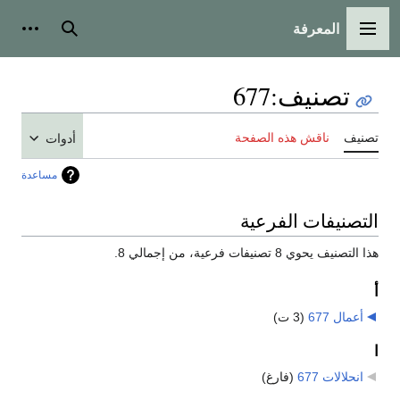
المعرفة
القائمة الرئيسية
بحث
أدوات
تصنيف
:
677
تصنيف
ناقش هذه الصفحة
أدوات
مساعدة
التصنيفات الفرعية
هذا التصنيف يحوي 8 تصنيفات فرعية، من إجمالي 8.
أ
أعمال 677
‏
(3 ت)
ا
انحلالات 677
‏
(فارغ)