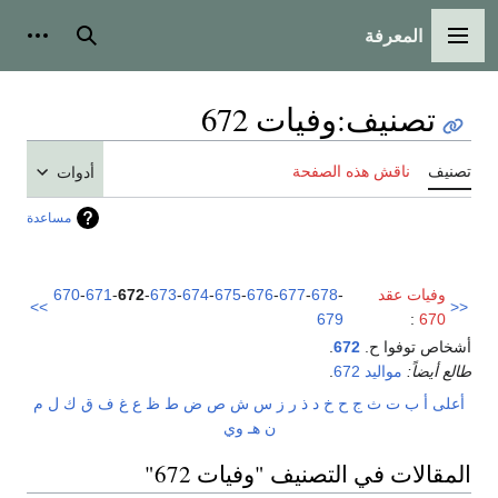
المعرفة
القائمة الرئيسية
بحث
أدوات
تصنيف
:
وفيات 672
تصنيف
ناقش هذه الصفحة
أدوات
مساعدة
وفيات عقد
-
678
-
677
-
676
-
675
-
674
-
673
-
672
-
671
-
670
>>
<<
679
:
670
أشخاص توفوا ح.
672
.
طالع أيضاً:
مواليد 672
.
أعلى
أ
ب
ت
ث
ج
ح
خ
د
ذ
ر
ز
س
ش
ص
ض
ط
ظ
ع
غ
ف
ق
ك
ل
م
ن
هـ
و
ي
المقالات في التصنيف "وفيات 672"