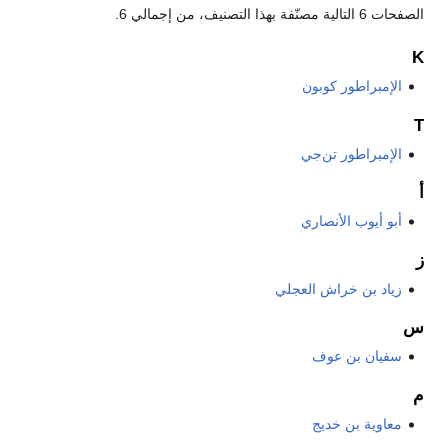
الصفحات 6 التالية مصنّفة بهذا التصنيف، من إجمالي 6.
K
الإمبراطور كوبون
T
الإمبراطور تن‌جي
أ
أبو أيوب الأنصاري
ز
زياد بن خراش العجلي
س
سفيان بن عوف
م
معاوية بن خديج