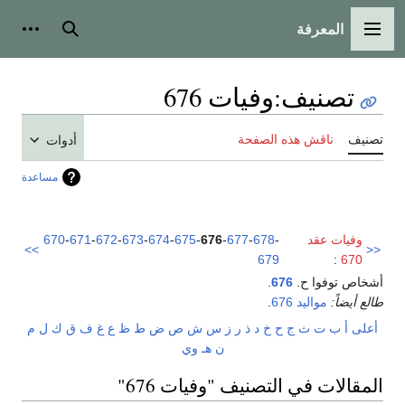
المعرفة
القائمة الرئيسية
بحث
أدوات
تصنيف
:
وفيات 676
تصنيف
ناقش هذه الصفحة
أدوات
مساعدة
وفيات عقد
-
678
-
677
-
676
-
675
-
674
-
673
-
672
-
671
-
670
>>
<<
679
:
670
أشخاص توفوا ح.
676
.
طالع أيضاً:
مواليد 676
.
أعلى
أ
ب
ت
ث
ج
ح
خ
د
ذ
ر
ز
س
ش
ص
ض
ط
ظ
ع
غ
ف
ق
ك
ل
م
ن
هـ
و
ي
المقالات في التصنيف "وفيات 676"