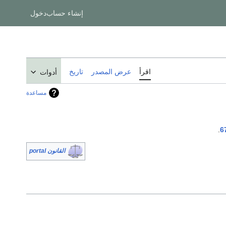
إنشاء حساب
دخول
اقرأ
عرض المصدر
تاريخ
أدوات
مساعدة
.
6
القانون portal