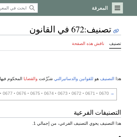
المعرفة
القائمة الرئيسية
تصنيف
:
672 في القانون
تصنيف
ناقش هذه الصفحة
هذا
التصنيف
هو
للقوانين
والدساتيرالتي
شـُرِّعت
والقضايا
المحكوم فيها
0677
0676
0675
0674
0673
0672
0671
0670
→
التصنيفات الفرعية
هذا التصنيف يحوي التصنيف الفرعي، من إجمالي 1.
م