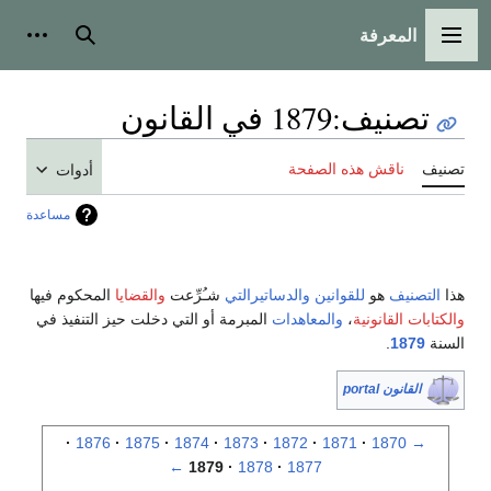
المعرفة
القائمة الرئيسية
بحث
أدوات
تصنيف
:
1879 في القانون
تصنيف
ناقش هذه الصفحة
أدوات
مساعدة
هذا
التصنيف
هو
للقوانين
والدساتيرالتي
شـُرِّعت
والقضايا
المحكوم فيها
والكتابات القانونية
،
والمعاهدات
المبرمة أو التي دخلت حيز التنفيذ في
السنة
1879
.
القانون portal
1876
1875
1874
1873
1872
1871
1870
→
←
1879
1878
1877