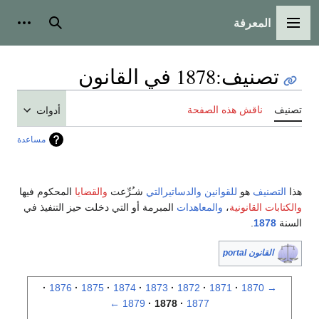
المعرفة
القائمة الرئيسية
بحث
أدوات
تصنيف
:
1878 في القانون
تصنيف
ناقش هذه الصفحة
أدوات
مساعدة
هذا
التصنيف
هو
للقوانين
والدساتيرالتي
شـُرِّعت
والقضايا
المحكوم فيها
والكتابات القانونية
،
والمعاهدات
المبرمة أو التي دخلت حيز التنفيذ في
السنة
1878
.
القانون portal
1876
1875
1874
1873
1872
1871
1870
→
←
1879
1878
1877