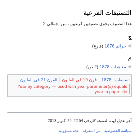
التصنيفات الفرعية
هذا التصنيف يحوي تصنيفين فرعيين، من إجمالي 2.
ج
جرائم 1878
‏
(فارغ)
م
معاهدات 1878
‏
(2 ص)
تصنيفات
:
1878
قرن 19 في القانون
القرن 21 في القانون
Year by category — used with year parameter(s) equals
year in page title
آخر تعديل لهذه الصفحة كان في 22:54, 29 أكتوبر 2013.
سياسة الخصوصية
عن المعرفة
عدم مسؤولية