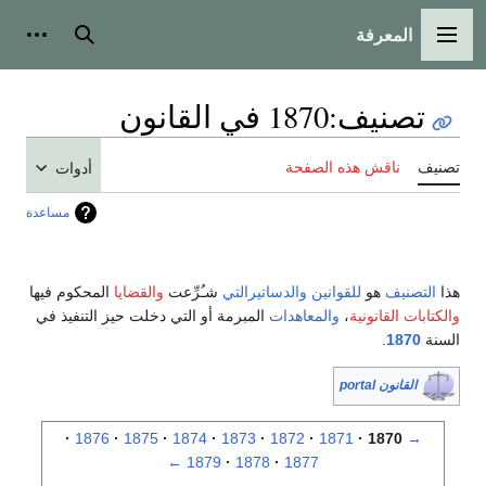
المعرفة
القائمة الرئيسية
بحث
أدوات
تصنيف
:
1870 في القانون
تصنيف
ناقش هذه الصفحة
أدوات
مساعدة
هذا
التصنيف
هو
للقوانين
والدساتيرالتي
شـُرِّعت
والقضايا
المحكوم فيها
والكتابات القانونية
،
والمعاهدات
المبرمة أو التي دخلت حيز التنفيذ في
السنة
1870
.
القانون portal
1876
1875
1874
1873
1872
1871
1870
→
←
1879
1878
1877