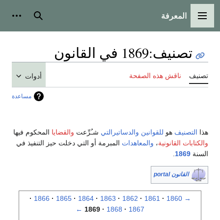
المعرفة
القائمة الرئيسية
بحث
أدوات
تصنيف
:
1869 في القانون
تصنيف
ناقش هذه الصفحة
أدوات
مساعدة
هذا
التصنيف
هو
للقوانين
والدساتيرالتي
شـُرِّعت
والقضايا
المحكوم فيها
والكتابات القانونية
،
والمعاهدات
المبرمة أو التي دخلت حيز التنفيذ في
السنة
1869
.
القانون portal
1866
1865
1864
1863
1862
1861
1860
→
←
1869
1868
1867