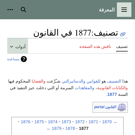
المعرفة
القائمة الرئيسية
بحث
أدوات
تصنيف
:
1877 في القانون
تصنيف
ناقش هذه الصفحة
أدوات
مساعدة
هذا
التصنيف
هو
للقوانين
والدساتيرالتي
شـُرِّعت
والقضايا
المحكوم فيها
والكتابات القانونية
،
والمعاهدات
المبرمة أو التي دخلت حيز التنفيذ في
السنة
1877
.
القانون portal
1876
1875
1874
1873
1872
1871
1870
→
←
1879
1878
1877