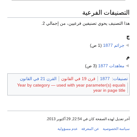
التصنيفات الفرعية
هذا التصنيف يحوي تصنيفين فرعيين، من إجمالي 2.
ج
جرائم 1877
‏
(1 ص)
م
معاهدات 1877
‏
(3 ص)
تصنيفات
:
1877
قرن 19 في القانون
القرن 21 في القانون
Year by category — used with year parameter(s) equals
year in page title
آخر تعديل لهذه الصفحة كان في 22:54, 29 أكتوبر 2013.
سياسة الخصوصية
عن المعرفة
عدم مسؤولية