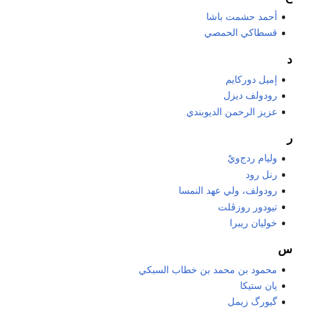
أحمد حشمت باشا
قسطاكي الحمصي
د
إميل دوركايم
رودولف ديزل
عزيز الرحمن الديوبندي
ر
وليام ردج‌ويْ
رنل رود
رودولف، ولي عهد النمسا
تيودور روزڤلت
خوليان ريبرا
س
محمود بن محمد بن خطاب السبكي
يان ستيكا
گيورگ زيمل