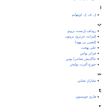
ا
ل. ف. ل. اوپنهايم
ب
رودلف-إرنست برونو
إليزابث جرترود بريتون
إليعيزر بن يهودا
علي بهجت
فرانز بواس
جاگديش تشاندرا بوس
جورج ألبرت بولنجر
ت
تشارلز تشاپن
ج
هاري جونستون
ح