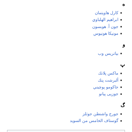
ه
كارل هاوپتمان
ابراهيم الهلباوي
جون أ. هوبسون
مونيكا هونيوس
و
بياتريس وب
پ
ماكس پلانك
ألبرشت پنك
جاکومو پوچيني
جوزپى پيانو
گ
جورج واشنطن جوثلز
گوستاف الخامس من السويد