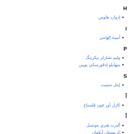
H
إدوارد هاوس
I
أمينة إلهامي
P
وليم تشارلز بيكرينگ
ميهايلو إدڤورسكي پوپين
S
إيثل سميث
آ
كارل آور فون ڤلسباخ
أ
ألبرت هنري مونسل
كريستيان أيكمان