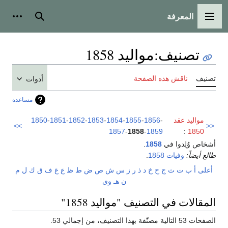
المعرفة
القائمة الرئيسية
بحث
أدوات
تصنيف
:
مواليد 1858
تصنيف
ناقش هذه الصفحة
أدوات
مساعدة
مواليد عقد
-
1856
-
1855
-
1854
-
1853
-
1852
-
1851
-
1850
>>
<<
1857
-
1858
-
1859
:
1850
أشخاص وُلِدوا في
1858
.
طالع أيضاً:
وفيات 1858
.
أعلى
أ
ب
ت
ث
ج
ح
خ
د
ذ
ر
ز
س
ش
ص
ض
ط
ظ
ع
غ
ف
ق
ك
ل
م
ن
هـ
و
ي
المقالات في التصنيف "مواليد 1858"
الصفحات 53 التالية مصنّفة بهذا التصنيف، من إجمالي 53.