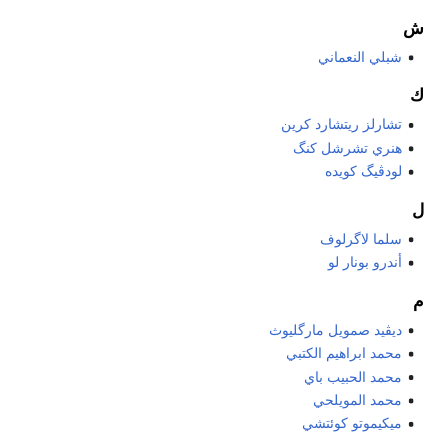
ش
شبلي النعماني
ك
تشارلز ريتشارد كرين
هنري تشرشل كنگ
لودڤيگ كويده
ل
سلما لاگرلوف
أندرو بونار لو
م
ديڤيد صمويل مارگليوث
محمد ابراهيم الكتبي
محمد الحبيب باي
محمد المويلحي
ميكيموتو كوئتشي