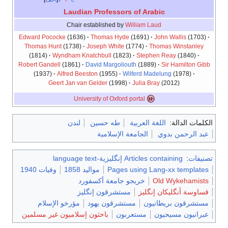
Laudian Professors of Arabic
Chair established by
William Laud
Edward Pococke
(1636)
Thomas Hyde
(1691)
John Wallis
(1703)
Thomas Hunt
(1738)
Joseph White
(1774)
Thomas Winstanley
(1814)
Wyndham Knatchbull
(1823)
Stephen Reay
(1840)
Robert Gandell
(1861)
David Margoliouth
(1889)
Sir Hamilton Gibb
(1937)
Alfred Beeston
(1955)
Wilferd Madelung
(1978)
Geert Jan van Gelder
(1998)
Julia Bray
(2012)
University of Oxford portal
الكلمات الدالة:
اللغة العربية
طه حسين
لندن
عبد الرحمن بدوي
الجامعة الإسلامية
تصنيفات
:
Articles containing إنگليزية-language text
Pages using Lang-xx templates
مواليد 1858
وفيات 1940
Old Wykehamists
خريجو جامعة أكسفورد
قساوسة أنگليكان إنگليز
مستشرقون إنگليز
مستشرقون بريطانيون
مستشرقون يهود
مؤرخو الإسلام
عبرانيون مسيحيون
مستعربون
باحثون إسلاميون غير مسلمين