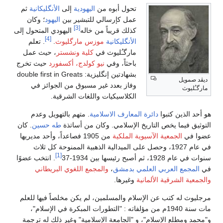
تحول أبوه من
اليهودية
إلى
الأنگليكانية
ثم
عمل كإرسالي للتبشير بين
اليهود
؛ وكان
[3]
كذلك قريباً من خاله
اليهودي المتحول إلى
[4]
الأنگليكانية
موزس مارگليوث
.
. تعلم
مارگـُليوث في
كلية ونشستر
، حيث عمل
باحثاً، وفي
نيو كولدج، أكسفورد
حيث تخرج
بشهادتين إنگليزية:
double first in Greats
ديڤد صمويل
وفاز بعدد غير مسبوق من الجوائز في
مارگـُليوث
الكلاسيكيات واللغات الشرقية.
هو أحد الذين كتبوا
دائرة المعارف الاسلامية
. متهم بالتهويل وعدم
التوثيق فيما يخص التاريخ الإسلامي. وكان من أساتذة
طه حسين
. كان
عضوا في
الجمعية الآسيوية الملكية
من 1905 فصاعداً، وأحد مديريها
في عام 1927، وحصل على الميدالية الذهبية الممنوحة كل ثلاث
[1]
سنوات في عام 1928، ثم أصبح رئيسها بين 1934-37
. انتخب عضوًا
في
المجمع العربي العلمي بدمشق
،
والمجمع اللغوي البريطاني
والجمعية الشرقية الألمانية
وغيرها.
مرجليوث له كتب عن الإسلام والمسلمين، لم يكن مخلصاً فيها للعلم
مات سنة 1940م من مؤلفاته : "التطورات المبكرة في الإسلام"،
و"محمد ومطلع الإسلام"، و "الجامعة الإسلامية" وغير ذلك له ترجمة