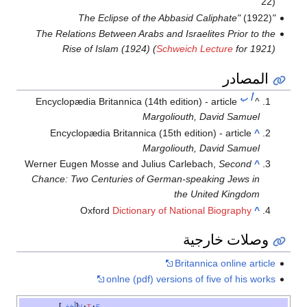
22)
(1922)
"The Eclipse of the Abbasid Caliphate"
The Relations Between Arabs and Israelites Prior to the
Rise of Islam (1924) (
Schweich Lecture
for 1921)
المصادر
أ
ب
Encyclopædia Britannica (14th edition) - article
^
Margoliouth, David Samuel
Encyclopædia Britannica (15th edition) - article
^
Margoliouth, David Samuel
Werner Eugen Mosse and Julius Carlebach,
Second
^
Chance: Two Centuries of German-speaking Jews in
the United Kingdom
Oxford
Dictionary of National Biography
^
وصلات خارجية
Britannica online article
onlne (pdf) versions of five of his works
e
t
v
أخف