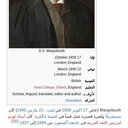
D.S. Margoliouth
وُلِدَ
17 October 1858,
London, England
توفي
22 March 1940
London, England
القومية
British
التعليم
, England
New College, Oxford
عـُرِف بـ
Scholar, linguist, translator, editor and author
الحركة
Orientalist
Margoliouth (عاش
17 اكتوبر
1858
في
لندن
-
22 مارس
1940
) كان
مستشرقاً
ولفترة قصيرة عمل قساً في
كنيسة إنگلترة
. كان
أستاذ لودي
[2]
[1]
لتدريس اللغة العربية
في
جامعة أكسفورد
من
1889
إلى
1937
.