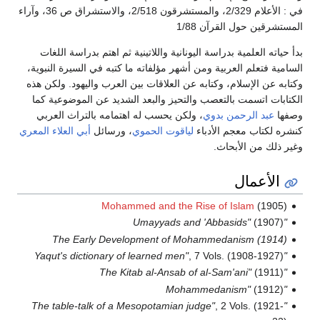
في : الأعلام 2/329، والمستشرقون 2/518، والاستشراق ص 36، وآراء
المستشرقين حول القرآن 1/88
بدأ حياته العلمية بدراسة اليونانية واللاتينية ثم اهتم بدراسة اللغات
السامية فتعلم العربية ومن أشهر مؤلفاته ما كتبه في السيرة النبوية،
وكتابه عن الإسلام، وكتابه عن العلاقات بين العرب واليهود. ولكن هذه
الكتابات اتسمت بالتعصب والتحيز والبعد الشديد عن الموضوعية كما
وصفها
عبد الرحمن بدوي
، ولكن يحسب له اهتمامه بالتراث العربي
كنشره لكتاب معجم الأدباء
لياقوت الحموي
، ورسائل
أبي العلاء المعري
وغير ذلك من الأبحاث.
الأعمال
Mohammed and the Rise of Islam
(1905)
(1907)
"Umayyads and 'Abbasids"
The Early Development of Mohammedanism (1914)
, 7 Vols. (1908-1927)
"Yaqut's dictionary of learned men"
(1911)
"The Kitab al-Ansab of al-Sam'ani"
(1912)
"Mohammedanism"
, 2 Vols. (1921-
"The table-talk of a Mesopotamian judge"