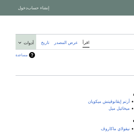
إنشاء حساب
دخول
اقرأ
عرض المصدر
تاريخ
أدوات
مساعدة
أرتم إيڤانوڤيتش ميكويان
ميخائيل ميل
نيقولاي ماكاروڤ