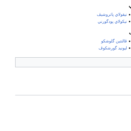
نيقولاي پاتروشيڤ
نيكولاي پودگورني
ڤالنتين گلوشكو
ليونيد گورشكوڤ