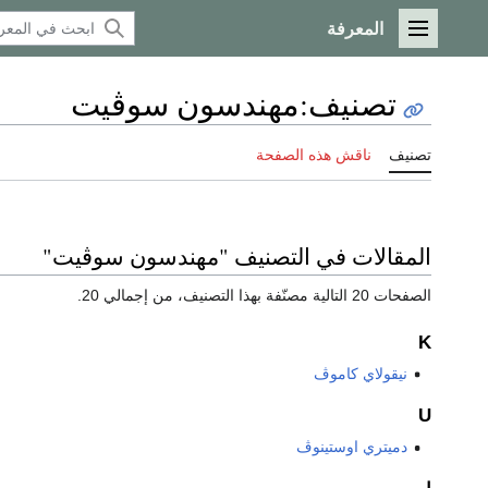
المعرفة
القائمة الرئيسية
تصنيف
:
مهندسون سوڤيت
تصنيف
ناقش هذه الصفحة
المقالات في التصنيف "مهندسون سوڤيت"
الصفحات 20 التالية مصنّفة بهذا التصنيف، من إجمالي 20.
K
نيقولاي كاموڤ
U
دميتري اوستينوڤ