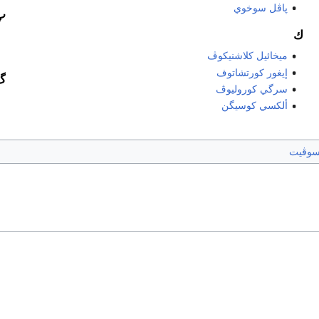
پاڤل سوخوي
پ
ك
ميخائيل كلاشنيكوڤ
إيغور كورتشاتوف
گ
سرگي كوروليوڤ
ألكسي كوسيگن
سوڤيت