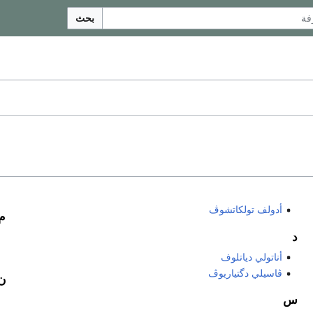
بحث
أدولف تولكاتشوڤ
م
د
أناتولي دياتلوف
ڤاسيلي دگتياريوڤ
ن
س