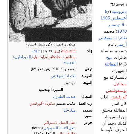
Микоя́н"
بالروسية
) (
5
أغسطس
1905
-
9 ديسمبر
1970
) مصمم
طائرات
سوفيتي
أرمني
، قام
ميكويان (يمين) وگورڤيتش (يسار)
بتصميم سلسلة
وُلِدَ
5 August
1905
[
ن.ق.
23 July]
سناهين
،
محافظة إليزابث‌پول
،
الامبراطورية
طائرات
ميج
الروسية
MiG
المقاتلة
توفي
ديسمبر 9, 1970 (عن عمر 65)
الشهيرة،
القومية
الاتحاد السوڤيتي
بالمشاركة مع
المهنة
مهندس
ميخائيل
السيرة الهندسية
يوسفوڤيتش
گورڤيتش
. لذلك
المجال
هندسة الطيران
كان اسم
رب العمل
مكتب تصميم
ميكويان-گورڤتش
المقاتلة مشتق
تصميم
ميگ-15
مميز
من اسميهما،
جوائز
بطل العمل الاشتراكي
كذلك لاحظ أن
بطل الاتحاد السوڤيتي
(twice)
الحرف الأوسط
جائزة ستالين
(1948, 1949)