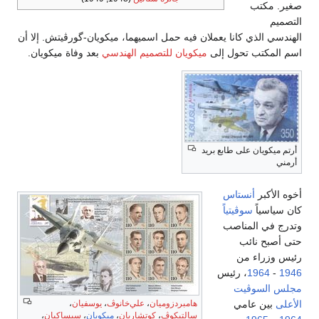
صغير. مكتب
التصميم
الهندسي الذي كانا يعملان فيه حمل اسميهما، ميكويان-گورڤيتش. إلا أن
اسم المكتب تحول إلى
ميكويان للتصميم الهندسي
بعد وفاة ميكويان.
أرتم ميكويان على طابع بريد
أرمني
أخوه الأكبر
أنستاس
كان سياسياً
سوڤيتياً
وتدرج في المناصب
حتى أصبح نائب
رئيس وزراء من
1946
-
1964
، رئيس
مجلس السوڤيت
الأعلى
بين عامي
هامبردزوميان
،
علي‌خانوڤ
،
يوسفيان
،
سالتيكوڤ
،
كوتشاريان
،
ميكويان
،
سيساكيان
،