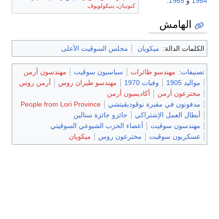
1964
و
1965
.
كنونيان
،
ينيكولوپوڤ
الهامش
الكلمات الدالة:
ميكويان
مجلس السوڤيت الأعلى
تصنيفات
:
مهندسو طائرات
سياسيون سوڤيت
مهندسون أرمن
مواليد 1905
وفيات 1970
مهندسو طيران روس
أرمن روس
مخترعون أرمن
أكاديميون أرمن
مدفونون في مقبرة نوڤوديڤيتشي
People from Lori Province
أبطال العمل الإشتراكي
حائزو جائزة ستالين
مهندسون سوڤيت
أعضاء الحزب الشيوعي السوڤيتي
عسكريون سوڤيت
مخترعون روس
ميكويان