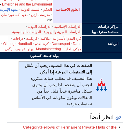
Enterprise and the Environment
العلوم الاجتماعية
الحكم
التنمية الدولية
معهد الإنترنت
مدرسة مارتن
معهد أكسفورد-مان
etc.
الدراسات الإسلامية
الدراسات البوذية
ها
الدراسات العبرية واليهودية
الدراسات الهندوسية
كرة القدم الأسترالية
ملاكمة
كريكيت
دراجات
Darts
Dancesport
كرة القدم
Handball
Gliding
هوكي الجليد
Mountaineering
پولو
تجديف
رگبي
بوابة جامعة أكسفورد
الصفحات في هذا التصنيف يجب أن تـُنقل
إلى التصنيفات الفرعية إذا أمكن.
هذا التصنيف قد يتطلب صيانة متكررة
لتجنب أن يتضخم. لذا يجب أن يحتوي
بشكل مباشرة عدداً قليل جداً من
المقالات ويكون مكوناته في الأساس
تصنيفات فرعية.
اً
Category:Fellows of Permanent Private H