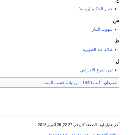
ح
حمار الحكيم (رواية)
س
سهوب التتار
ظ
ظلام عند الظهيرة
ل
لمن تقرع الأجراس
تصنيفان
:
كتب 1940
روايات حسب السنة
آخر تعديل لهذه الصفحة كان في 22:27, 29 أكتوبر 2013.
سياسة الخصوصية
عن المعرفة
عدم مسؤولية