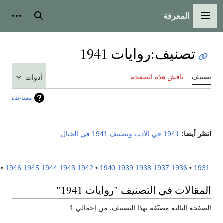
المعرفة
لقائمة الرئيسية
بحث
أدوات شخص
تصنيف
:
روايات 1941
نيف
ناقش هذه الصفحة
أدوات
مساعدة
ر أيضا:
1941 في الأدب
وتصنيف:1941 في الخيال
.
1951
•
1946
1945
1944
1943
1942
•
1940
1939
1938
1937
1936
•
19
مقالات في التصنيف "روايات 1941"
فحة التالية مصنّفة بهذا التصنيف، من إجمالي 1.