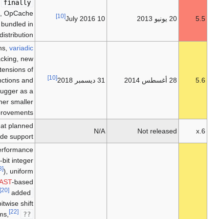
Support for
generators
,
finally
blocks for exceptions handling, OpCache
[10]
10 July 2016
(based on Zend Optimizer+) bundled in
[11]
official distribution.
Constant scalar expressions,
variadic
functions
, argument unpacking, new
exponentiation operator, extensions of
[10]
31 ديسمبر 2018
statement for functions and
use
the
constants, new
phpdbg
debugger as a
SAPI module, and other smaller
[12]
improvements.
Abandoned version of PHP that planned
N/A
[14]
[13]
to include native Unicode support.
Zend Engine 3 (performance
[17]
improvements
and 64-bit integer
[18]
support on Windows
), uniform
[19]
variable syntax,
AST
-based
[20]
compilation process,
added
[21]
Closure
::
call
()
,
bitwise shift
[22]
consistency across platforms,
??