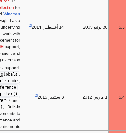
jump label (limited
goto
),
closures
, PHP
archives (phar),
garbage collection
for
circular references, improved
Windows
support, sqlite3, mysqlnd as a
[2]
14 أغسطس 2014
replacement for libmysql as underlying
library for the extensions that work with
MySQL
, fileinfo as a replacement for
mime_magic for better
MIME
support,
the Internationalization extension, and
deprecation of ereg extension.
Trait
support, short array syntax support.
Removed items:
register_globals
,
safe_mode
,
allow_call_time_pass_reference
,
session_register
()
,
[2]
3 سبتمبر 2015
session_unregister
()
and
session_is_registered
()
. Built-in
[9]
web server.
Several improvements to
existing features, performance and
reduced memory requirements.