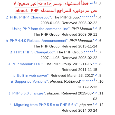
<ref>
: وسم
غير صحيح؛ لا
about PHP
راجع المسماة
. The P
.
2008-01-03
. R
.
The PHP Group
. R
.
The PHP Group
. R
. The
.
2007-11-08
. R
. The PHP Gr
.
R
.
. Retriev
.
php.net
.
.
php.net
. R
.
R