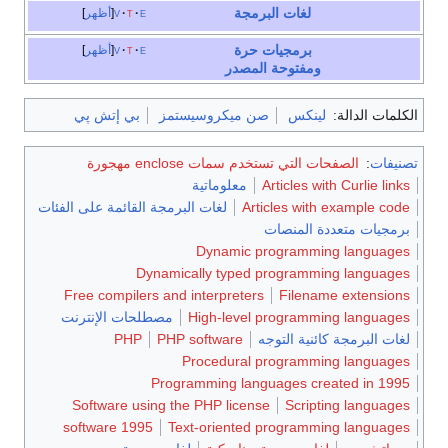
جة
e
t
v
أظهر
رة
e
t
v
أظهر
مصدر
 ميكروسيستمز
بي إتش پي
 enclose مهجورة
معلوماتية
A
لغات البرمجة القائمة على الفئات
Dynamic
Dynamically type
Free compilers and interprete
High-leve
مصطلحات الإنترنت
PHP
PHP software
Procedura
Programming la
Software using the PHP lice
1995 software
Text-oriente