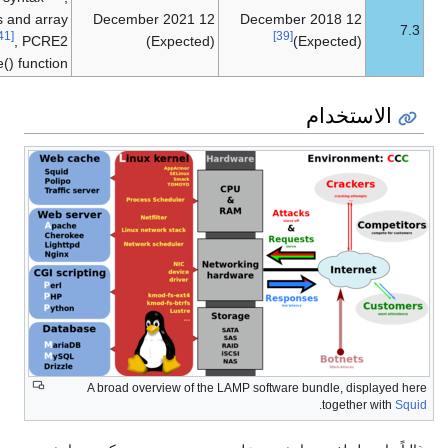
support for references and array
12 December 2021
12
[41]
deconstruction with list()
, PCRE2
(Expected)
[43]
[42]
support
, hrtime() function
A broad overview of the LAMP 