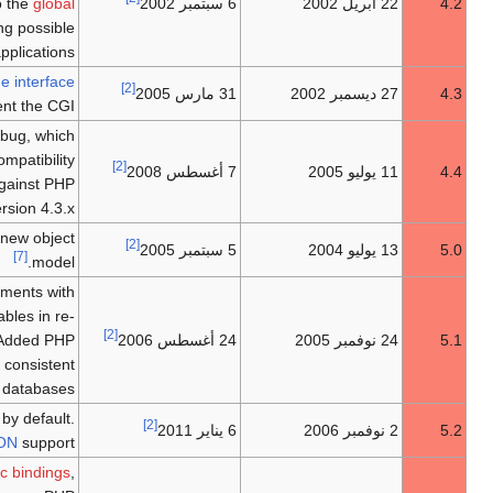
6 سبتمبر 2002
global
is not inserted directly into the
namespace anymore, closing possible
[4]
security holes in applications.
Introduced the
command-line interface
[2]
31 مارس 2005
[5]
[4]
(CLI), to supplement the CGI.
Fixed a memory corruption bug, which
required breaking binary compatibility
[2]
7 أغسطس 2008
with extensions compiled against PHP
[6]
version 4.3.x.
Zend Engine II with a new object
[2]
5 سبتمبر 2005
[7]
model.
Performance improvements with
introduction of compiler variables in re-
[7]
[2]
24 أغسطس 2006
Added PHP
engineered PHP Engine.
Data Objects (PDO) as a consistent
[8]
interface for accessing databases.
Enabled the filter extension by default.
[2]
6 يناير 2011
[7]
Native
JSON
support.
Namespace
support;
late static bindings
,