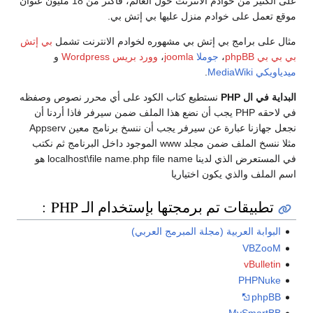
على الكثير من خوادم الانترنت حول العالم، فأكثر من 18 مليون عنوان
ليها بي إتش بي.
شهوره لخوادم الانترنت تشمل
بي إتش
jo
،
وورد بريس
Wordpress
و
اب الكود على أي محرر نصوص وصفظه
أن نضع هذا الملف ضمن سيرفر فاذا أردنا أن
نجعل جهازنا عبارة عن سيرفر يجب أن ننسخ برنامج معين Appserv
مثلا ننسخ الملف ضمن مجلد www الموجود داخل البرنامج ثم نكتب
في المستعرض الذي لدينا localhost\file name.php file name هو
ا
بإستخدام الـ PHP :
رمج العربي)