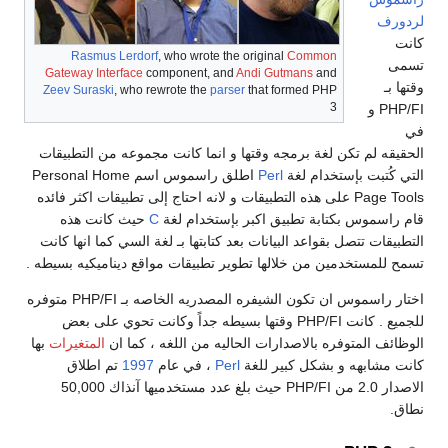
Rasmus Lerdorf
, who wrote the o
Gateway Interface
component, and
An
Zeev Suraski
, who rewrote the
parser
t
ها و انما كانت مجموعه من التطبيقات
اطلق راسموس اسم Personal Home
تطبيقات و لانه احتاج إلى تطبيقات اكثر فائده
ر بإستخدام لغة
C
حيث كانت هذه
بعد كتابتها بـ لغة السي كما انها كانت
وير تطبيقات مواقع ديناميكيه بسيطه .
اختار راسموس ان تكون الشيفره المصدريه الخاصه بـ PHP/FI متوفره
نت PHP/FI وقتها بسيطه جداً وكانت تحوي على بعض
لحاليه من اللغه ، كما ان
المتغيرات
بها
ة
Perl
، في عام
1997
تم اطلاق
الاصدار 2.0 من PHP/FI حيث بلغ عدد مستخدميها آنذاك 50,000