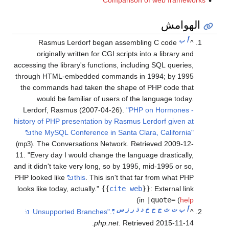
Compari
Rasmus Lerdorf began ass
originally written for CGI scri
accessing the library's functions, i
through HTML-embedded commands
the commands had taken the sha
would be familiar of users o
Lerdorf, Rasmus (2007-04-26).
history of PHP presentation by Ras
the MySQL Conference in Sant
. The Conversations Network
(mp3)
11
.
Every day I would change the l
and it didn't take very long, so by 
PHP looked like
this
. This isn't t
looks like today, actually.
{{
cite
ز
س
.
"Unsupported Branches"
.
php.net
. R