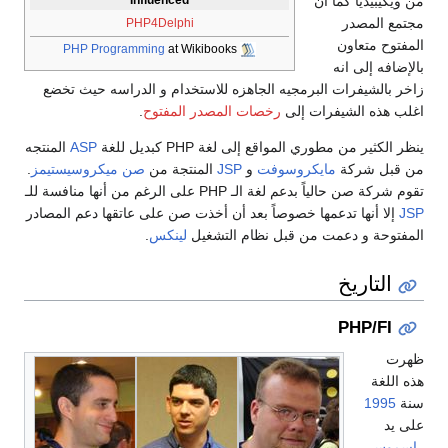
Influenced
PHP4Delphi
PHP Programming
at Wikibooks
اهزه للاستخدام و الدراسه حيث تخضع
 المصدر المفتوح
.
PH كبديل للغة
ASP
المنتجه
JSP
المنتجة من
صن ميكروسيستيمز
.
افسة للـ
عد أن أخذت صن على عاتقها دعم المصادر
م التشغيل
لينكس
.