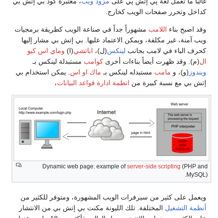
 على
مزود ويب
، معتبرة كود بي إتش بي
خارج.
جداً في صناعة الويب كطريقة برمجيات
اعتماد عليها. بي إتش بي مشار إليها
ينكس
(ل)،
اباتشي
(ا)
وماي اس كيو
ت أخرى
كوامب
مستبدلة لينكس بـ
نكس بـ
ماك او اس
. يمكن استخدام بي
مة ادارة قواعد البيانات
،
Dynamic web page: example 
الويب المشهورة، ومتوفر للكثير من
الليونة مكنت بي إتش بي من الانتشار