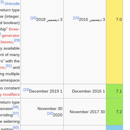
[23]
(
null coalesce
) operator,
Unicode
[24]
code point
escape syntax
,
return type
[25]
declarations,
scalar type (integer,
[16]
3 ديسمبر 2018
float, string and boolean)
[26]
declarations,
<=>
"spaceship"
three-
[27]
way comparison
operator,
generator
[28]
[29]
delegation,
anonymous classes
,
simpler and more consistently available
[30]
CSPRNG
API,
replacement of many
remaining internal PHP "errors" with the
[31]
more modern
exceptions
,
and
shorthand syntax for importing multiple
[32]
items from a namespace.
[33]
void return type
,
class constant
[10]
1 December 2019
[34]
visibility modifiers
Object parameter and return type
[35]
[36]
hint
, Libsodium extension
,
30 November
[37]
[10]
Abstract method overriding
,
2020
[38]
Parameter type widening
[40]
Flexible Heredoc and Nowdoc syntax
,