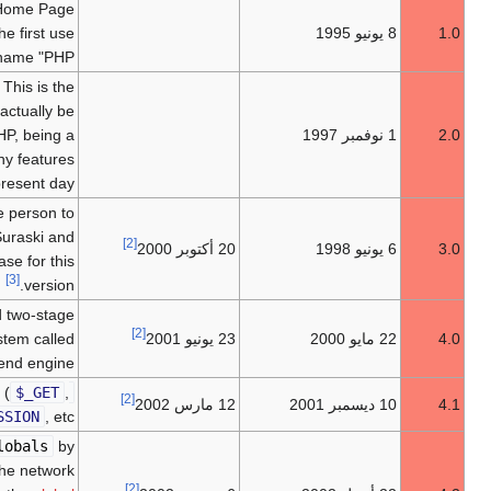
Officially called "Personal Home Page
Tools (PHP Tools)". This is the first use
[3]
of the name "PHP".
Officially called "PHP/FI 2.0". This is the
first release that could actually be
characterised as PHP, being a
standalone language with many features
that have endured to the present day.
Development moves from one person to
multiple developers. Zeev Suraski and
[2]
20 أكتوبر 2000
Andi Gutmans rewrite the base for this
[3]
version.
Added more advanced two-stage
[2]
23 يونيو 2001
parse/execute tag-parsing system called
[4]
the Zend engine.
Introduced "superglobals" (
$_GET
,
[2]
12 مارس 2002
[4]
$_POST
,
$_SESSION
, etc.)
Disabled
register_globals
by
default. Data received over the network
[2]