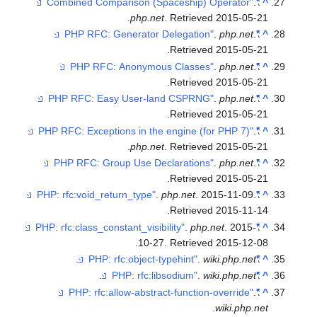
.
php.net
. R
.
R
.
R
.
R
.
php.net
. R
.
R
.
php
.
R
.
10-27
. R
.
.