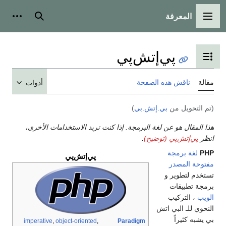
بحث
أدوات شخصية
ي
يات
أدوات
 إذا كنت تريد الاستخدامات الأخرى،
پي‌إتش‌پي
imperative
,
object-oriented
,
Pa