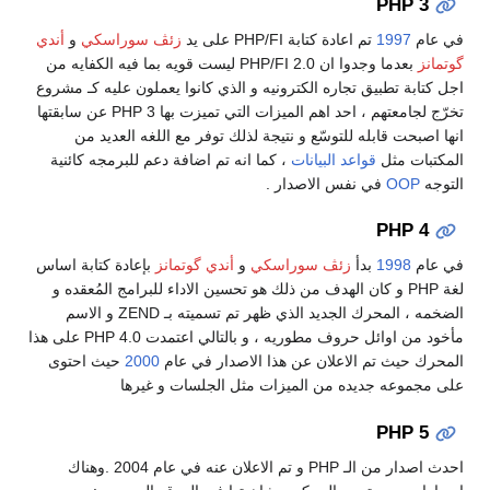
زئڤ سوراسكي
و
أندي
بعدما وجدوا ان PHP/FI 2.0 ليست قويه بما فيه الكفايه من
يه و الذي كانوا يعملون عليه كـ مشروع
تخرّج لجامعتهم ، احد اهم الميزات التي تميزت بها PHP 3 عن سابقتها
جة لذلك توفر مع اللغه العديد من
ما انه تم اضافة دعم للبرمجه كائنية
.
كي
و
أندي گوتمانز
بإعادة كتابة اساس
ذلك هو تحسين الاداء للبرامج المُعقده و
الضخمه ، المحرك الجديد الذي ظهر تم تسميته بـ ZEND و الاسم
مأخود من اوائل حروف مطوريه ، و بالتالي اعتمدت PHP 4.0 على هذا
ا الاصدار في عام
2000
حيث احتوى
ت مثل الجلسات و غيرها
احدث اصدار من الـ PHP و تم الاعلان عنه في عام 2004 .وهناك