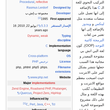
Procedural
,
reflective
Rasmus Lerdorf
Desig
Dev
مجموعة پ.إتش.پ
[1]
First ap
1995
 المستقر
5.3.3
/ يوليو 22, 2010
; 16
years ago
Dynamic
,
weak
dis
C
Implemen
la
Cross-platform
L
ترخيص PHP
.php, .phtml .php5 .phps
Fi
exte
www.php.net
W
Major
implementations
Zend Engine
,
Roadsend PHP
,
Phalan
Quercus
,
Project Zero
,
HipHop
Influenced by
[1]
C
,
Perl
,
Java
,
C++
,
Tcl