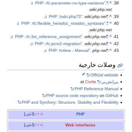
.
.
.
.
PHP source cod
PHP and Symfony: Structure, 
e
t
v
أظهر
Web 
e
t
v
أظهر