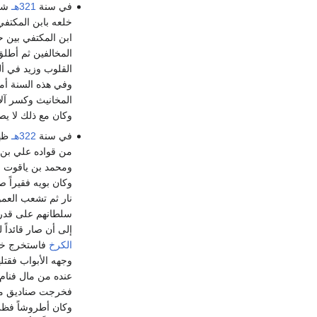
في سنة
321هـ
شغب
خلعه بابن المكتف
ابن المكتفي بين ح
المخالفين ثم أطلق
القلوب وزيد في أل
وفي هذه السنة أم
المخانيث وكسر آلا
وكان مع ذلك لا يص
في سنة
322هـ
ظهر
من قواده علي بن ب
ومحمد بن ياقوت ن
وكان بويه فقيراً 
نار ثم تشعب العمود
سلطانهم على قدر 
إلى أن صار قائداً 
الكرخ
فاستخرج خم
وجهه الأبواب فقتل
عنده من مال فنا
فخرجت صناديق ملأى
وكان أطروشاً فظن