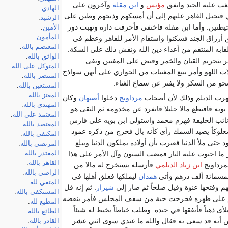
 عليه الجند واتفق
مؤنس
و
ابن مقلة
وآخرون على
الهادي
.
ي فتحيل القاهر عليهم إلى أن أمسكهم وذبحهم وطين على
الرشيد
.
يطتين. وأما ابن مقلة فاختفى فأحرقت داره ونهبت دور
الأمين
.
المأمون
.
 أرزاق الجند فسكنوا واستقام الأمر للقاهر وعظم في
المعتصم بالله
.
قابه المنتقم من أعداء دين الله ونقش ذلك على السكة.
الواثق بالله
.
ر بتحريم القيان والخمر وقبض على المغنين ونفى
المتوكل على الله
.
ت اللهو وأمر ببيع المغنيات من الجواري على أنهن سواذج
المنتصر بالله
.
حو من السكر ولا يفتر عن سماع الغناء.
المستعين بالله
.
المعتز بالله
.
ت الديلم وذلك لأن أصحاب
مرداويج
دخلوا
أصبهان
وكان
المهتدي بالله
.
ويه فاقتطع مالا جليلا فانفرد عن مخدومه ثم التقى هو
المعتمد على الله
.
ائب الخليفة فهزم محمد واستولى ابن بويه على فارس
المعتضد بالله
.
صعلوكاً يصيد السمك رأى كأنه بال فخرج من ذكره عمود
المكتفي بالله
.
 حتى ملأ الدنيا فعبرت بأن أولاده يملكون الدنيا ويبلغ
المرتضي بالله
.
ما احتوت عليه النار فمضت السنون وآل الأمر على هذا
المقتدر بالله
.
القاهر بالله
.
لمرداويج
ابن زياد الديلمي
فأرسله يستخرج له مالا من
الراضي بالله
.
سمائة ألف درهم وأتى
همذان
ليملكها فغلق أهلها في
المتقي لله
.
هم وفتحها عنوة وقيل صلحاً ثم صار إلى
شيراز
. ثم إنه قل
المستكفي بالله
.
م على ظهره فخرجت حية من سقف المجلس فأمر بنقضه
المطيع لله
.
 ذهباً فأنفقها في جنده. وطلب خياطاً يخيط له شيئاً
الطائع بالله
.
 أنه قد سعى به فقال والله ما عندي سوى اثني عشر
القادر بالله
.