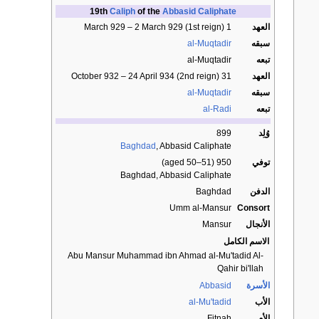
19th
Caliph
of the
Abbasid Caliphate
العهد
1 March 929 – 2 March 929 (1st reign)
سبقه
al-Muqtadir
تبعه
al-Muqtadir
العهد
31 October 932 – 24 April 934 (2nd reign)
سبقه
al-Muqtadir
تبعه
al-Radi
وُلِد
899
Baghdad
, Abbasid Caliphate
توفي
950 (aged 50–51)
Baghdad, Abbasid Caliphate
الدفن
Baghdad
Umm al-Mansur
Consort
الأنجال
Mansur
الاسم الكامل
Abu Mansur Muhammad ibn Ahmad al-Mu'tadid Al-
Qahir bi'llah
الأسرة
Abbasid
الأب
al-Mu'tadid
الأم
Fitnah