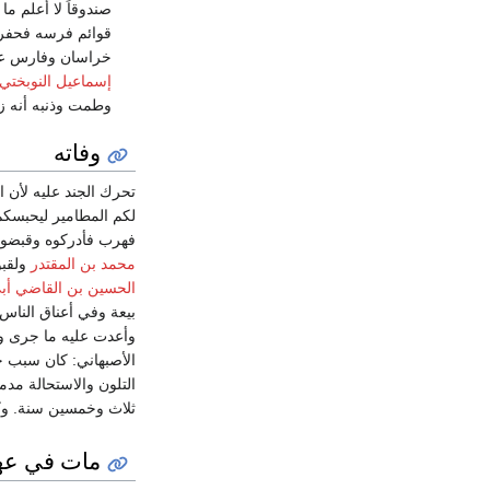
صندوقاً لا أعلم م
قوائم فرسه فحفرو
خراسان وفارس عن 
إسماعيل النوبختي
وطمت وذنبه أنه زا
وفاته
تحرك الجند عليه لأن ا
لكم المطامير ليحبسكم
فهرب فأدركوه وقبضو
محمد بن المقتدر
ولقب
الحسين بن القاضي أب
بيعة وفي أعناق الناس
وأعدت عليه ما جرى و
الأصبهاني: كان سبب خل
التلون والاستحالة مدم
ثلاث وخمسين سنة. وكان
مات في عه