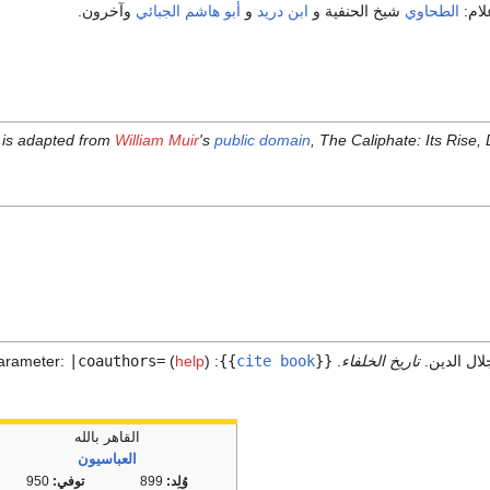
لام:
الطحاوي
شيخ الحنفية و
ابن دريد
و
أبو هاشم الجبائي
وآخرون.
t is adapted from
William Muir
's
public domain
, The Caliphate: Its Rise, 
ال الدين.
تاريخ الخلفاء
.
{{
cite book
}}
:
)
help
(
|coauthors=
arameter:
القاهر بالله
العباسيون
وُلِد:
899
توفي:
950