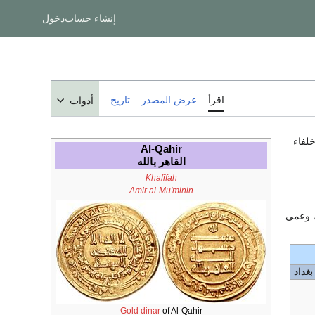
إنشاء حساب
دخول
اقرأ
عرض المصدر
تاريخ
أدوات
خلفاء
Al-Qahir
القاهر بالله
Khalīfah
Amir al-Mu'minin
ك وعمي
بغداد
Gold dinar
of Al-Qahir