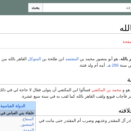
بحث
لله
صفحة
 بالله
، هو أبو منصور محمد بن
المعتضد
ابن طلحة بن
المتوكل
القاهر بالله من 
في سنة
286 هـ
. أمه أم ولد فتنة.
ة
هو و
محمد بن المكتفي
فسألوا ابن المكتفي أن يتولى فقال لا حاجة لي في ذل
هر فأجاب فبويع ولقب القاهر بالله كما لقب به في سنة سبع عشرة.
الدولة العباسية
افته
خلفاء بني العباس في 
السفاح
.
در آل المقتدر وعذبهم وضرب أم المقتدر حتى ماتت في
المنصور
.
المهدي
.