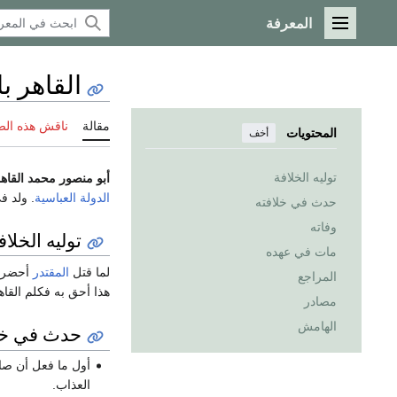
المعرفة
القائمة الرئيسية
القاهر با
مقالة
ناقش هذه ال
المحتويات
أخف
توليه الخلافة
أبو منصور محمد القاهر
الدولة العباسية
. ولد 
حدث في خلافته
وفاته
توليه الخلاف
مات في عهده
لما قتل
المقتدر
أحضر 
المراجع
هذا أحق به فكلم القا
مصادر
الهامش
حدث في خل
أول ما فعل أن صا
العذاب.