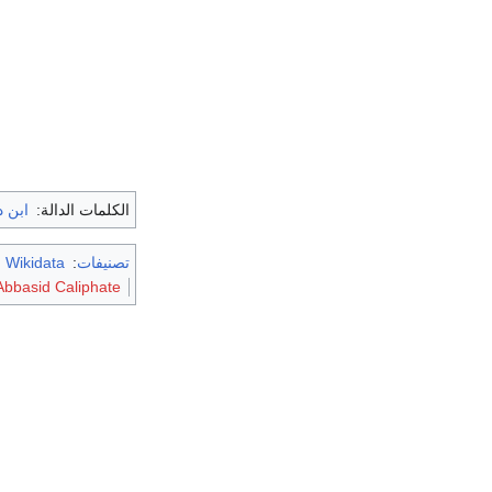
الكلمات الدالة:
ابن د
تصنيفات
:
m Wikidata
Abbasid Caliphate