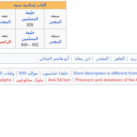
ألقاب إسلامية سنية
خليفة
سبقه
تبعه
المسلمين
المقتدر
المقتدر
929
خليفة
سبقه
تبعه
المسلمين
المقتدر
الراضي
932 – 934
ريد
القاهر
المقتدر
ابن مقلة
أبو هاشم الجبائي
Short description is different fro
خلفاء عباسيون
مواليد 899
وفيات 950
Prisoners and detainees of the 
Anti-Shi'ism
ملوك مخلوعون
aliphs