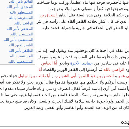
القائم بأمر الله
.
ا فيها فأحضرت فوجد فيها مالا عظيماً. وركب يوماً فساخت
المقتدي بأمر الله
.
ه فوجدوا فيه كنزاً واستولى على البلاد وخرجت
المستظهر بالله
.
حكم الخلافة. وفي هذه السنة قتل القاهر
إسحاق بن
المسترشد بالله
.
الذي قد كان أشار بخلافة القاهر ألقاه على رأسه في بئر
الراشد بالله
.
يد القاهر قبل الخلافة في جارية واشتراها فحقد عليه.
المقتفي لأمر الله
.
المستنجد بالله
.
المستضئ بأمر الله
.
الناصر لدين الله
.
بن مقلة في اختفائه كان يوحشهم منه ويقول لهم: إنه بنى
الظاهر بأمر الله
.
المستنصر بالله
.
 وغير ذلك فأجمعوا على الفتك به فدخلوا عليه بالسيوف
المستعصم بالله
.
ا عليه في سادس من
جمادى الآخرة
وبايعوا
أبا العباس
وه
الراضي بالله
ثم أرسلوا إلى القاهر الوزير والقضاة
أبا
ي عمر
و
الحسن بن عبد الله بن أبي الشوارب
و
أبا طالب بن البهلول
فجاءه فقيل 
 ولست أبرئكم ولا أحللكم منها فقوموا فقاموا فقال الوزير يخلع ولا نفكر فيه
أعلمته أني أرى إمامته فرضاً فقال: انصرف ودعني وإياه فأشار سيماء مقدم 
ع القاهر سوء سيرته وسفكه الدماء فامتنع من الخلع فسملوا عينيه حتى سالتا عل
ن الخمر ولولا جودة حاجبه سلامة لأهلك الحرث والنسل. وكان قد صنع حربة يحمي
 له من الولد: عبد الصمد وأبو القاسم وأبو الفضل وعبد العزيز.
ده