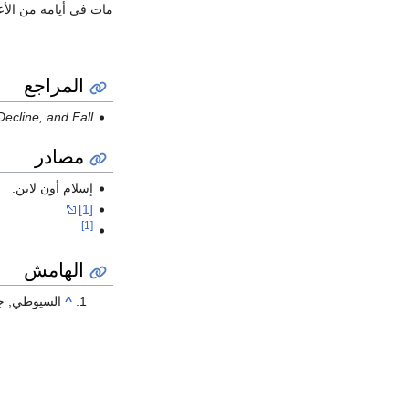
مات في أيامه من الأع
المراجع
Decline, and Fall.
مصادر
إسلام أون لاين.
[1]
[1]
الهامش
^
السيوطي, جل