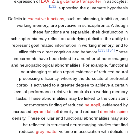
expression of
EAAT2
, a
glutamate transporter
[132]
supporting the glutama
Deficits in
executive functions
, such as planning, 
working memory, are pervasive in schizophre
these functions are separable, their 
schizophrenia may reflect an underlying deficit in
represent goal related information in working 
utilize this to direct cognition and behavior.
impairments have been linked to a number of
and neuropathological abnormalities. For examp
neuroimaging studies report evidence of r
processing efficiency, whereby the dorsolate
cortex is activated to a greater degree to ach
level of performance relative to controls on 
tasks. These abnormalities may be linked to 
post-mortem finding of reduced
neuropil
,
increased
pyramidal cell
density and reduced
d
density. These cellular and functional abnormal
be reflected in structural neuroimaging stu
reduced
grey matter
volume in association wi