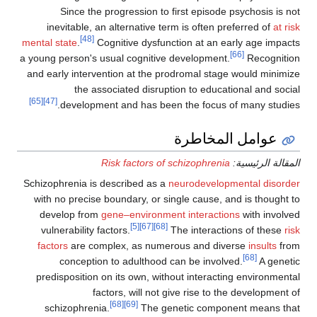
Since the progression to first episode ps
inevitable, an alternative term is often pref
[48]
mental state
.
Cognitive dysfunction at an ear
a young person's usual cognitive development.
and early intervention at the prodromal stage 
the associated disruption to educatio
[65]
[47]
development and has been the focus of 
المخاطرة
ة:
Risk factors of schizophrenia
Schizophrenia is described as a
neurodevelopme
with no precise boundary, or single cause, and
develop from
gene–environment interactions
[5]
[67]
[68]
vulnerability factors.
The interaction
factors
are complex, as numerous and diver
conception to adulthood can be involved
predisposition on its own, without interacting
factors, will not give rise to the
[68]
[69]
schizophrenia.
The genetic componen