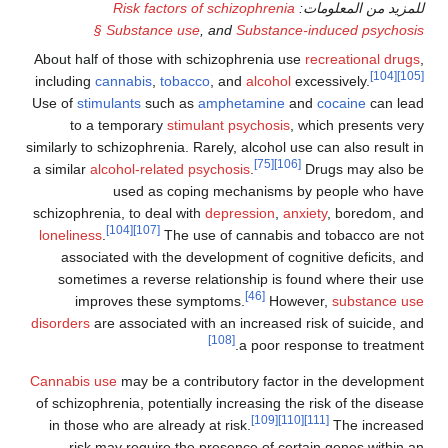
لومات:
Risk factors of schizophrenia
§ Substance use
, and
Substance-indu
About half of those with schizophrenia use
recre
including
cannabis
,
tobacco
, and
alcohol
excessi
Use of
stimulants
such as
amphetamine
and
coc
to a temporary
stimulant psychosis
, which
similarly to schizophrenia. Rarely, alcohol use can
[75]
[106]
a similar
alcohol-related psychosis
.
Drugs
used as coping mechanisms by pe
schizophrenia, to deal with
depression
,
anxiety
,
[104]
[107]
loneliness
.
The use of cannabis and to
associated with the development of cognitive
sometimes a reverse relationship is found w
[46]
improves these symptoms.
However,
disorders
are associated with an increased risk o
[108]
a poor response
Cannabis use
may be a contributory factor in t
of schizophrenia, potentially increasing the risk
[109]
[110]
[111]
in those who are already at risk.
T
risk may require the presence of certain g