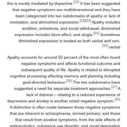
[32]
this is mostly mediated by dopamine.
It has b
that negative symptoms are multidimensional 
been categorised into two subdomains of apa
[29]
[33]
motivation, and diminished expression.
Ap
avolition, anhedonia, and social withdraw
expression includes blunt affect, and alogia.
diminished expression is treated as both v
Apathy accounts for around 50 percent of the mo
negative symptoms and affects functiona
subsequent quality of life. Apathy is relat
cognitive processing affecting memory and plan
[36]
goal-directed behaviour.
The two sub
suggested a need for separate treatment ap
lack of distress – relating to a reduced
depression and anxiety is another noted negativ
A distinction is often made between those nega
that are inherent to schizophrenia, termed prim
that result from positive symptoms, from the s
antipsychotics, substance use disorder, and soci