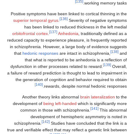
[135]
working 
Positive symptoms have been linked to cortical t
[136]
superior temporal gyrus
.
Severity of nega
has been linked to reduced thickness in t
[137]
orbitofrontal cortex
.
Anhedonia
, traditional
reduced capacity to experience pleasure, is frequ
in schizophrenia. However, a large body of evi
that
hedonic responses
are intact in schizophr
that what is reported to be anhedonia is a
dysfunction in other processes related to reward
a failure of reward prediction is thought to lead t
the generation of cognition and behavior requ
[140]
rewards, despite normal hedon
Another theory links abnormal
brain latera
development of
being left-handed
which is sign
[141]
common in those with schizophrenia.
T
development of hemispheric asymmetr
[142]
schizophrenia.
Studies have concluded that
true and verifiable effect that may reflect a genet