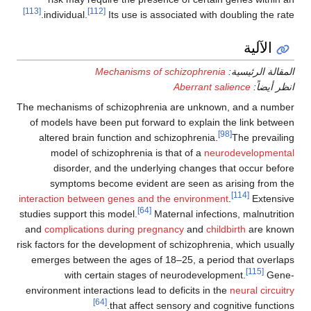
[113]
[112]
individual.
Its use is associated with dou
ة:
Mechanisms of schizophrenia
Aberrant sali
The mechanisms of schizophrenia are unknown,
of models have been put forward to explain th
[98]
altered brain function and schizophrenia.
model of schizophrenia is that of a
neurod
disorder, and the underlying changes tha
symptoms become evident are seen as ari
interaction between genes and the environment
.
[64]
studies support this model.
Maternal infections
and
complications during pregnancy
and
childbi
risk factors for the development of schizophrenia,
emerges between the ages of 18–25, a period 
with certain stages of neurodevelopme
environment interactions lead to deficits in the
n
[64]
that affect sensory and cogni