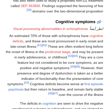
has also been used to study a proposed non
called
SEP-363856
. Findings supported the fav
[38]
domains over the two-dimensiona
Cognitive sy
Visual processing abnormalities in schizophr
An estimated 70% of those with schizophrenia
deficits
, and these are most pronounced in ea
[41]
[42]
late-onset illness.
These are often eviden
the onset of illness in the
prodromal stage
, and m
[43]
[44]
in early adolescence, or childhood.
Th
feature but not considered to be core sy
[45]
[46]
positive and negative symptoms.
H
presence and degree of dysfunction is tak
indicator of functionality than the prese
[43]
symptoms.
Cognitive deficits become worse 
psychosis
but then return to baseline, and remain
[48]
[47]
over the course 
The deficits in
cognition
are seen to driv
psychosocial outcome in schizophrenia, and a