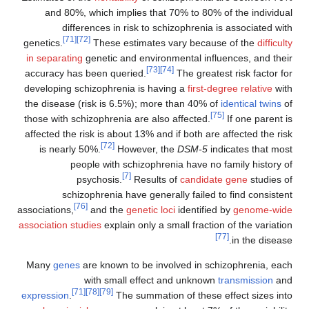
and 80%, which implies that 70% to 80% of 
differences in risk to schizophrenia is a
[71]
[72]
genetics.
These estimates vary because o
in separating
genetic and environmental influen
[73]
[74]
accuracy has been queried.
The greatest r
developing schizophrenia is having a
first-degre
the disease (risk is 6.5%); more than 40% of
ide
[75]
those with schizophrenia are also affected.
If
affected the risk is about 13% and if both are af
[72]
is nearly 50%.
However, the
DSM-5
indic
people with schizophrenia have no fam
[7]
psychosis.
Results of
candidate g
schizophrenia have generally failed to f
[76]
associations,
and the
genetic loci
identified by
association studies
explain only a small fraction o
[77]
Many
genes
are known to be involved in schizo
with small effect and unknown
tra
[71]
[78]
[79]
expression
.
The summation of these eff