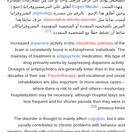
الى عرض مرضى واحد أو عدد من المتلازمات المتناثرة
Eugen Bleuler
أطلق على المرض
شبزوفرانيا
(جمع )
 الإسم . بالرغم من مصدره
etymology
, الشيزوفرانيا
ل
dissociative identity disorder
, عرف سابقا هذا
 المتعددة أو الشخصبة المنقسمة. الشيزوفرانياكان
[17]
 خطأ مع الشخصية المتعددة .
Increased
dopamine
activity in the
mesolimbic 
brain is consistently found in schizophrenic in
mainstay of treatment is
antipsychotic
medication
drug primarily works by suppressing dopa
Dosages of antipsychotics are generally lower tha
decades of their use.
Psychotherapy
, and vocatio
rehabilitation are also important. In more 
where there is risk to self and othe
hospitalization may be necessary, although hosp
less frequent and for shorter periods tha
[18]
p
The disorder is thought to mainly affect
cognit
usually contributes to chronic problems wit
emotion. People with schizophrenia are likely to h