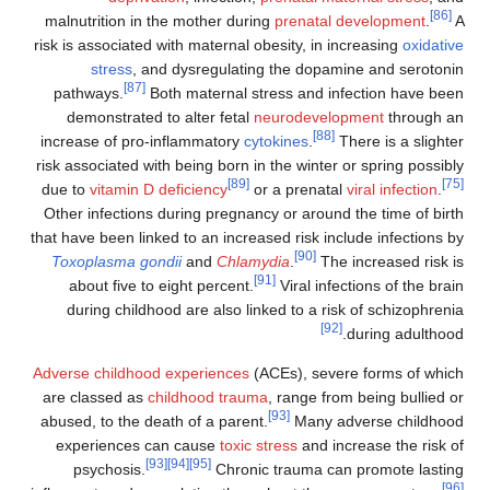
malnutrition in the mother during
prenatal dev
risk is associated with maternal obesity, in incre
stress
, and dysregulating the dopamine 
[87]
pathways.
Both maternal stress and infect
demonstrated to alter fetal
neurodevelopme
[88]
increase of pro-inflammatory
cytokines
.
There
risk associated with being born in the winter or s
[89]
due to
vitamin D deficiency
or a prenatal
vir
Other infections during pregnancy or around the
that have been linked to an increased risk include
[90]
Toxoplasma gondii
and
Chlamydia
.
The inc
[91]
about five to eight percent.
Viral infectio
during childhood are also linked to a risk of
[92]
dur
Adverse childhood experiences
(ACEs), severe f
are classed as
childhood trauma
, range from be
[93]
abused, to the death of a parent.
Many adver
experiences can cause
toxic stress
and increa
[93]
[94]
[95]
psychosis.
Chronic trauma can pr