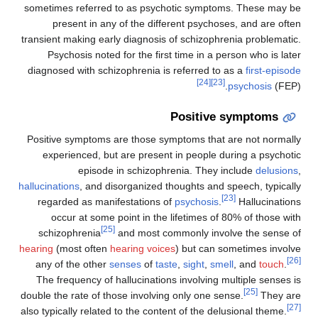
sometimes referred to as psychotic symptoms.
present in any of the different psychoses,
transient making early diagnosis of schizophreni
Psychosis noted for the first time in a pers
diagnosed with schizophrenia is referred to as
[24]
[23]
ps
Positive sy
Positive symptoms are those symptoms that are
experienced, but are present in people duri
episode in schizophrenia. They inc
hallucinations
, and disorganized thoughts and spe
[23]
regarded as manifestations of
psychosis
.
H
occur at some point in the lifetimes of 80%
[25]
schizophrenia
and most commonly involve
hearing
(most often
hearing voices
) but can some
any of the other
senses
of
taste
,
sight
,
smell
,
The frequency of hallucinations involving mult
double the rate of those involving only one sense
also typically related to the content of the delusi