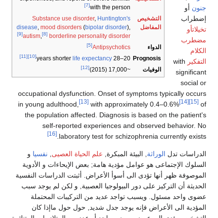
[7]
with the person
التشخيص
Huntington's
,
Substance use disorder
المفاضل
),
bipolar disorder
(
mood disorders
,
disease
[9]
[8]
autism
,
borderline personality disorder
[5]
الدواء
Antipsychotics
[11]
[10]
Prognosis
life expectancy
20–28 years shorter
[12]
الوفيات
~17,000 (2015)
occupational dysfunction. Onset of symptoms ty
[13]
in young adulthood,
with approximately 0.4
the population affected. Diagnosis is based on
self-reported experiences and observed
[16]
laboratory test for schizophrenia cu
لوراثة
, البيئة المبكرة,
علم الحياة العصيى
,
نفسيا
و
عى هو عوامل مؤدية هامة; بعض الإيحاءات و الأدوية
نها تؤدى الى أسوأ الأعراض. أثبتت الدراسات النفسية
كيز على دور البيولوجيا العصبية, و لكن لم يوجد سبب
ول. ويسبب تواجد عديد من التركيبات المحتملة
أعراض فإنه يوجد جدل شديد, حول حول ماإذا كان