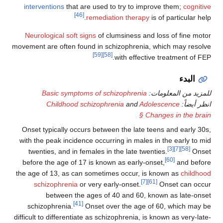
interventions
that are used to try to improve 
[46]
remediation therapy
is of 
Neurological soft signs
of clumsiness and loss
movement are often found in schizophrenia, whic
[59]
[58]
with effective tr
لومات:
Basic symptoms of schizophrenia
Childhood schizophrenia
and
Adolesce
§ Changes
Onset typically occurs between the late teens 
with the peak incidence occurring in males in th
twenties, and in females in the late twenties.
before the age of 17 is known as early-onset,
the age of 13, as can sometimes occur, is know
[7]
[61]
schizophrenia
or very early-onset.
Ons
between the ages of 40 and 60, known 
[41]
schizophrenia.
Onset over the age of 60,
difficult to differentiate as schizophrenia, is know