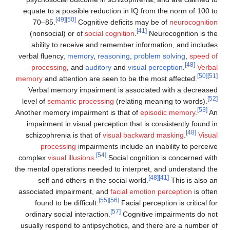
equate to a possible reduction in IQ from the 
[49]
[50]
70–85.
Cognitive deficits may be of
n
[41]
(nonsocial) or of
social cognition
.
Neurocog
ability to receive and remember information
verbal fluency,
memory
,
reasoning
,
problem sol
processing
, and
auditory
and
visual percept
memory
and attention are seen to be the most a
Verbal memory impairment is associated wit
level of
semantic processing
(relating meaning 
Another memory impairment is that of
episodic 
impairment in visual perception that is consist
schizophrenia is that of
visual backward mask
processing
impairments include an inabili
[54]
complex
visual illusions
.
Social cognition is 
the mental operations needed to interpret, and 
[48]
[41]
self and others in the social world.
T
associated impairment, and
facial emotion perc
[55]
[56]
found to be difficult.
Facial perception 
[57]
ordinary social interaction.
Cognitive impai
usually respond to antipsychotics, and there a