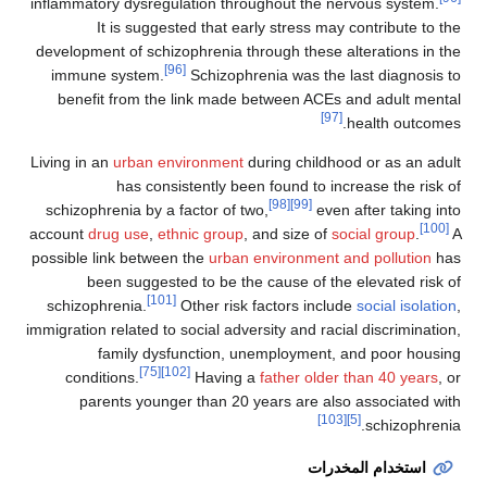
inflammatory dysregulation throughout the nervo
It is suggested that early stress may con
development of schizophrenia through these alte
[96]
immune system.
Schizophrenia was the las
benefit from the link made between ACEs and
[97]
hea
Living in an
urban environment
during childhood 
has consistently been found to increa
[98]
[99]
schizophrenia by a factor of two,
even aft
account
drug use
,
ethnic group
, and size of
socia
possible link between the
urban environment and 
been suggested to be the cause of the el
[101]
schizophrenia.
Other risk factors include
s
immigration related to social adversity and racial 
family dysfunction, unemployment, and
[75]
[102]
conditions.
Having a
father older th
parents younger than 20 years are also a
[103]
[5]
المخدرات