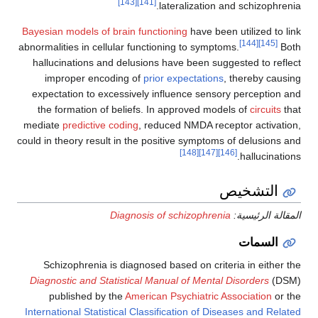
[143]
[141]
lateralization and
Bayesian models of brain functioning
have been ut
abnormalities in cellular functioning to symptoms.
hallucinations and delusions have been sugges
improper encoding of
prior expectations
, t
expectation to excessively influence sensory 
the formation of beliefs. In approved models
mediate
predictive coding
, reduced NMDA recepto
could in theory result in the positive symptoms of
[148]
[147]
[146]
يص
ة:
Diagnosis of schizophrenia
Schizophrenia is diagnosed based on criteria
Diagnostic and Statistical Manual of Mental Di
published by the
American Psychiatric Asso
International Statistical Classification of Diseas