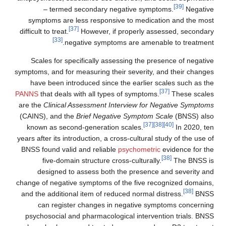
– termed secondary negative symptoms
symptoms are less responsive to medication
[37]
difficult to treat.
However, if properly assess
[33]
negative symptoms are amenable 
Scales for specifically assessing the presen
symptoms, and for measuring their severity, and
have been introduced since the earlier scal
[37]
PANNS
that deals with all types of symptoms.
are the
Clinical Assessment Interview for Nega
(CAINS), and the
Brief Negative Symptom Scal
[37]
[38]
known as second-generation scales.
years after its introduction, a cross-cultural stud
BNSS found valid and reliable
psychometric
evi
[3
five-domain structure cross-culturally.
designed to assess both the presence and
change of negative symptoms of the five recogn
and the additional item of reduced normal distr
can register changes in negative sympto
psychosocial and pharmacological interventio