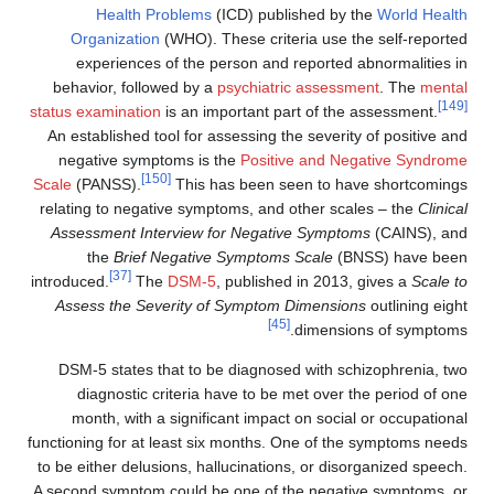
Health Problems
(ICD) published by th
Organization
(WHO). These criteria use the
experiences of the person and reported ab
behavior, followed by a
psychiatric assessmen
status examination
is an important part of the a
An established tool for assessing the severity o
negative symptoms is the
Positive and Nega
[150]
Scale
(PANSS).
This has been seen to have
relating to negative symptoms, and other scale
Assessment Interview for Negative Symptoms
the
Brief Negative Symptoms Scale
(BNS
[37]
introduced.
The
DSM-5
, published in 2013, g
Assess the Severity of Symptom Dimensions
o
[45]
dimensions
DSM-5 states that to be diagnosed with schi
diagnostic criteria have to be met over the
month, with a significant impact on social o
functioning for at least six months. One of the 
to be either delusions, hallucinations, or disorg
A second symptom could be one of the negative