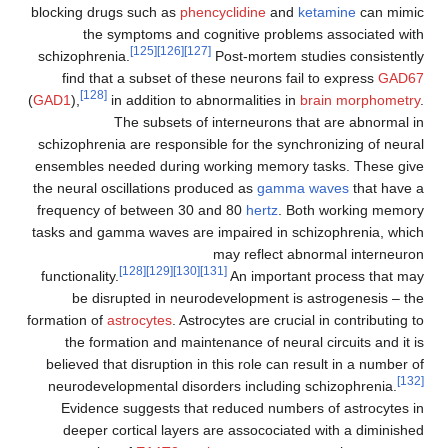
blocking drugs such as
phencyclidine
and
ketam
the symptoms and cognitive problems as
[125]
[126]
[127]
schizophrenia.
Post-mortem studies
find that a subset of these neurons fail to 
[128]
(
GAD1
),
in addition to abnormalities in
brain
The subsets of interneurons that a
schizophrenia are responsible for the synchroni
ensembles needed during working memory task
the neural oscillations produced as
gamma wav
frequency of between 30 and 80
hertz
. Both w
tasks and gamma waves are impaired in schizop
may reflect abnorma
[128]
[129]
[130]
[131]
functionality.
An important pro
be disrupted in neurodevelopment is astr
formation of
astrocytes
. Astrocytes are crucial in 
the formation and maintenance of neural circ
believed that disruption in this role can result
neurodevelopmental disorders including schiz
Evidence suggests that reduced numbers of 
deeper cortical layers are assocociated wit