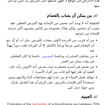
 الواقع لا تظهر جميعها على المريض بل اثنين او اكثر
 أن يصاب بالفصام
 يوجد أحد محمي من الإصابة بهذا المرض الخطير. فقد
ولكن هناك مجموعة من الناس يعتبرون أكثر عرضة
هم:
 من الدرجة الأولى مصاب بالمرض. مثل أب أو أخ. مع
س مرضاً وراثياً بالكامل إلا أن الوراثة تلعب دوراً مهماً
المخدرات وخاصةً
الحشيش
. خاصةً إذا كان التعاطي
ر من العمر .
ي أسرة مضطربة حيث يفرض أحد الأبوين رأيه على
ثر فيها النزاعات بين أفراد الأسرة. (
الشتاء أو من حدث لهم مضاعفات أثناء ولادتهم يبدون
كثر للإصابة بالمرض. على الرغم أن هذا العامل مازال
دل كثير.
Estimates of the
heritability
of schizophrenia ar