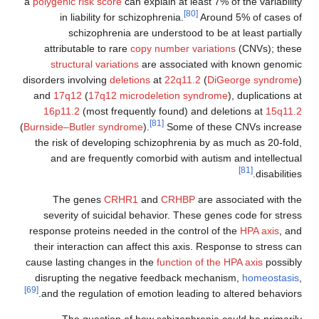
a
polygenic risk score
can explain at least 7% of 
[80]
in liability for schizophrenia.
Around 5
schizophrenia are understood to be at l
attributable to rare
copy number variations
(
structural variations
are associated with 
disorders involving
deletions
at
22q11.2
(
DiGeor
and
17q12
(
17q12 microdeletion syndrome
), 
16p11.2
(most frequently found) and deleti
[81]
(
Burnside–Butler syndrome
).
Some of these C
the risk of developing schizophrenia by as mu
and are frequently comorbid with autism an
The genes
CRHR1
and
CRHBP
are assoc
severity of suicidal behavior. These genes c
response proteins needed in the control of the
their interaction can affect this axis. Respons
cause lasting changes in the
function of the HPA
disrupting the negative feedback mechanism
[69]
and the regulation of emotion leading to alte
The question of how schizophrenia coul