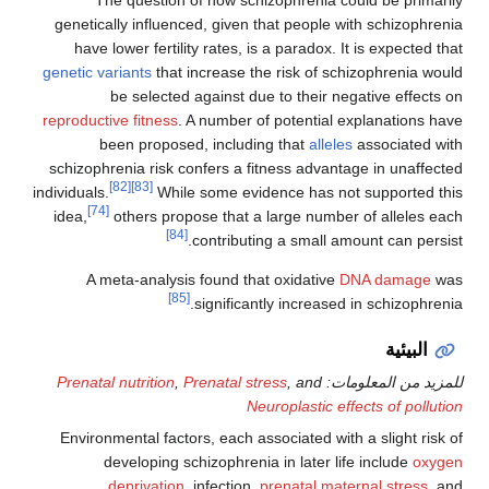
genetically influenced, given that people with
have lower fertility rates, is a paradox. It i
genetic variants
that increase the risk of schiz
be selected against due to their negat
reproductive fitness
. A number of potential exp
been proposed, including that
alleles
as
schizophrenia risk confers a fitness advantage
[82]
[83]
individuals.
While some evidence has not s
[74]
idea,
others propose that a large number o
[84]
contributing a small amoun
A meta-analysis found that oxidative
DNA
[85]
significantly increased in
لومات:
, and
Prenatal stress
,
Prenatal nutrition
Neuroplastic effec
Environmental factors, each associated with a 
developing schizophrenia in later life 
deprivation
, infection,
prenatal matern