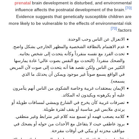
prenatal
brain development is disturbed, and 
influence affects the postnatal development of
Evidence suggests that genetically susceptibl
more likely to be vulnerable to the effects of envi
ن الناس وحب الوحدة.
ام بالنظافة الشخصية والمظهر الخارجي بشكل واضح.
 مع نفسه منفرداً وكأنه يتحدث إلى شخص بجانبه.
رداً. (التحدث مع النفس بصوت عالي! عادة يمارسها
الناس ولكن نقصد هنا أنه يتحدث إلى صوت لأن المريض
يسمع صوتاً غير موجود ويمكن أن يحدثك ما الذي
عتقدات غريبة وخاصة الشكوى من الناس أنهم يتآمرون
هونه ويكيدون له المكائد.
بة كأن يخرج في الشارع ويمشي لمسافات طويلة أو
س غير مناسبة أو يقف لفترة طويلة.
 فهمه أو تسمع منه كلام غير مترابط وغير منطقي.
 حيث لا يتفاعل مع الأحداث من حوله أو يضحك في
ه او يبكي في أوقات مفرحة.