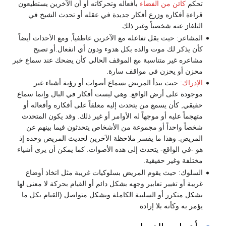
من الفضاء
بأفعاله وتحركاته أو أن الآخرين يستطيعون
ره وزرع أفكار جديدة في عقله أو تحدث الشيخ في
 شخصياً وغير ذلك.
ث يقل تفاعله مع الآخرين عاطفياً, ومع الأحداث أيضاً
ك موت والده بكل هدوء ودون أي انفعال.أو تصبح
 متناسبة مع الموقف الحالي كأن يضحك عند سماع خبر
حزن في مواقف سارة.
ث يبدأ المريض بسماع أصوات أو رؤية أشياء غير
 أرض الواقع. وهي ليست أفكار في البال وإنما سماع
يسمع من يتحدث إليه معلقاً على أفكاره وأفعاله أو
ه أو موجهاً له الأوامر أو غير ذلك. وقد يكون المتحدث
اً أو مجموعة من الأشخاص يتحدثون فيما بينهم عن
ذا ما يفسر ملاحظة الآخرين لحديث المريض وحده إذ
قع- يتحدث إلى هذه الأصوات. كما يمكن أن يرى أشياء
 حقيقية.
ث يقوم المريض بسلوكيات غريبة مثل اتخاذ أوضاع
يير تعابير وجهه بشكل دائم أو القيام بحركة لا معنى لها
 أو السلبية الكاملة وبشكل متواصل (القيام بكل ما
ه بلا إرادة