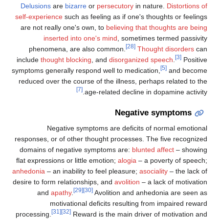
Delusions
are
bizarre
or
persecutory
in nature
self-experience
such as feeling as if one's though
are not really one's own, to
believing that thou
inserted into one's mind
, sometimes ter
[28]
phenomena, are also common.
Thought 
include
thought blocking
, and
disorganized spe
[
symptoms generally respond well to medication,
reduced over the course of the illness, perhaps 
[7]
age-related decline in dopa
Negative sy
Negative symptoms are deficits of nor
responses, or of other thought processes. The f
domains of negative symptoms are:
blunted aff
flat expressions or little emotion;
alogia
– a pover
anhedonia
– an inability to feel pleasure;
asocialit
desire to form relationships, and
avolition
– a lack
[29]
[30]
and
apathy
.
Avolition and anhedoni
motivational deficits resulting from i
[31]
[32]
processing.
Reward is the main driver of 