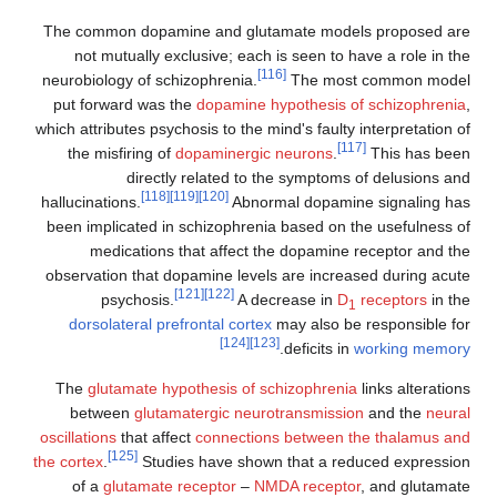
The common dopamine and glutamate models 
not mutually exclusive; each is seen to have
[116]
neurobiology of schizophrenia.
The most c
put forward was the
dopamine hypothesis of s
which attributes psychosis to the mind's faulty in
[117]
the misfiring of
dopaminergic neurons
.
T
directly related to the symptoms of
[118]
[119]
[120]
hallucinations.
Abnormal dopamine 
been implicated in schizophrenia based on the
medications that affect the dopamine re
observation that dopamine levels are increase
[121]
[122]
psychosis.
A decrease in
D
re
1
dorsolateral prefrontal cortex
may also be re
[124]
[123]
.
deficits in
wo
The
glutamate hypothesis of schizophrenia
li
between
glutamatergic neurotransmission
a
oscillations
that affect
connections between the
[125]
the cortex
.
Studies have shown that a reduc
of a
glutamate receptor
–
NMDA receptor
, 