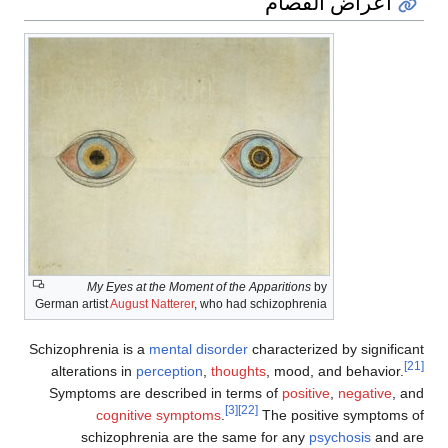
الفصام
My Eyes at the Moment of the Apparitions
by
German artist
August Natterer
, who had schizophrenia
Schizophrenia is a
mental disorder
characterized 
alterations in
perception
,
thoughts
, mood, and
Symptoms are described in terms of
positive
,
[3]
[22]
cognitive symptoms
.
The positiv
schizophrenia are the same for any
psyc