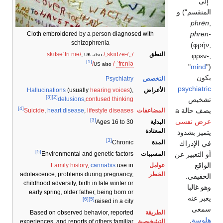
Cloth embroidered by a person diagnosed with
schizophrenia
النطق
/
ˌ
,
-/
ə
z
d
ɪ
k
s
ˌ
/
,
/
ə
i
n
iː
r
f
ˈ
ə
s
t
ɪ
k
s
UK also
[1]
/
/-
ˈ
f
r
ɛ
n
i
ə
US also
التخصص
Psychiatry
الأعراض
),
hearing voices
(usually
Hallucinations
[3]
[2]
delusions
,
confused thinking
[4]
المضاعفات
Suicide
,
heart disease
,
lifestyle diseases
[3]
البداية
Ages 16 to 30
المعتادة
[3]
المدة
Chronic
[5]
المسببات
Environmental and genetic factors
عوامل
use in
cannabis
,
Family history
الخطر
adolescence, problems during pregnancy,
childhood adversity, birth in late winter or
early spring, older father, being born or
[6]
[5]
raised in a city
الطريقة
Based on observed behavior, reported
التشخيصية
experiences, and reports of others familiar