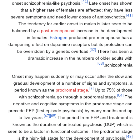
[41]
onset schizophrenia-like psychosis.
Late ons
that a higher rate of females are affected; 
severe symptoms and need lower doses of antip
The tendency for earlier onset in males is la
balanced by a
post-menopausal
increase in th
in females.
Estrogen
produced pre-men
dampening effect on dopamine receptors but its 
[62]
be overridden by a genetic overload.
Ther
dramatic increase in the numbers of old
[63]
Onset may happen suddenly or may occur after
gradual development of a number of signs an
[7]
period known as the
prodromal stage
.
Up to
with schizophrenia go through a prodromal 
negative and cognitive symptoms in the prodr
precede FEP (first episode psychosis) by many 
[47]
[65]
to five years.
The period from FEP and
known as the duration of untreated psychosis 
seen to be a factor in functional outcome. The p
is the high-risk stage for the development of