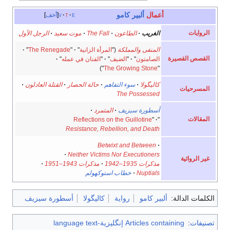
أعمال
ألبير كامو
e
t
v
أخف
الروايات
الغريب
·
الطاعون
·
The Fall
·
موت سعيد
·
الرجل الأول
المنفى والمملكة
("
المرأة الزانية
"
·
"
The Renegade
"
·
القصص القصيرة
الصامتون
"
·
"
الضيف
"
·
"
الفنان في عمله
"
·
")
The Growing Stone
"
كاليگولا
·
سوء التفاهم
·
حالة الحصار
·
القتلة العادلون
·
المسرحيات
The Possessed
أسطورة سيزيف
·
المتمرد
·
المقالات
Reflections on the Guillotine
"
·
"
Resistance, Rebellion, and Death
Betwixt and Between
·
·
Neither Victims Nor Executioners
غير الروائية
مذكرات 1935–1942
·
مذكرات 1943–1951
·
Nuptials
·
خطاب استوكهولم
الكلمات الدالة:
ألبير كامو
رواية
كاليگولا
أسطورة سيزيف
تصنيفات
:
Articles containing إنگليزية-language text