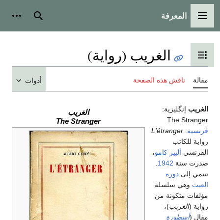
المعرفة
القائمة الرئيسية
بحث
أدوات
الغريب (رواية)
تبديل عرض جدول المحتويات
مقالة
ناقش هذه الصفحة
أدوات
الغريب
إنگليزية:
الغريب
The Stranger
The Stranger
فرنسية
:
L'étranger
رواية للكاتب
الفرنسي
ألبير كامو
،
صدرت سنة
1942
.
تنتمي إلى
دورة
العبث
وهي سلسلة
مؤلفات متكونة من
رواية (
الغريب
)،
مقال (
أسطورة