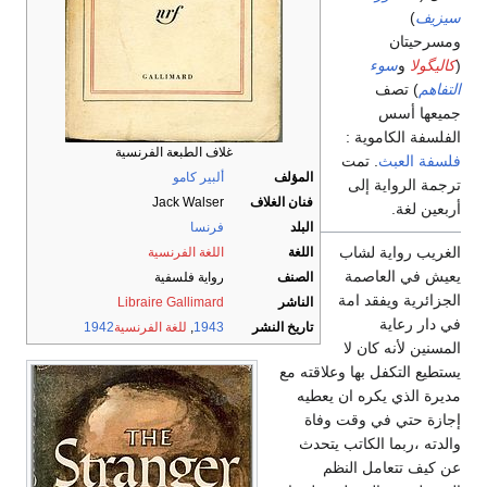
سيزيف
)
ومسرحيتان
(
كاليگولا
و
سوء
التفاهم
) تصف
جميعها أسس
الفلسفة الكاموية :
غلاف الطبعة الفرنسية
فلسفة العبث
. تمت
المؤلف
ألبير كامو
ترجمة الرواية إلى
فنان الغلاف
Jack Walser
أربعين لغة.
البلد
فرنسا
الغريب رواية لشاب
اللغة
اللغة الفرنسية
يعيش في العاصمة
الصنف
رواية فلسفية
الجزائرية ويفقد امة
الناشر
Libraire Gallimard
في دار رعاية
تاريخ النشر
1943
,
للغة الفرنسية
1942
المسنين لأنه كان لا
يستطيع التكفل بها وعلاقته مع
مديرة الذي يكره ان يعطيه
إجازة حتي في وقت وفاة
والدته ،ربما الكاتب يتحدث
عن كيف تتعامل النظم