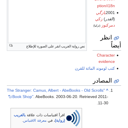
ption/i18n
2001
يازگي
(
القدر
)
زكي
دمركبوز
(تركيا)
انظر
أيضاً
نص رواية الغريب انقر على الصورة للإطلاع
Character
evidence
كتب لوموند المائة للقرن
المصادر
"The Stranger: Camus, Albert - AbeBooks - Old Scrolls
^
Book Shop"
. AbeBooks. 2003-06-20
. Retrieved
2011-
.
11-30
اقرأ اقتباسات ذات علاقة
بالغريب
(رواية)
، في
معرفة الاقتباس
.