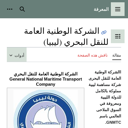
المعرفة
القائمة الرئيسية
بحث
أدوات ش
الشركة الوطنية العامة
تبديل عرض جدول المحتويات
للنقل البحري (ليبيا)
مقالة
ناقش هذه الصفحة
أدوات
االشركة الوطنية
الشركة الوطنية العامة للنقل البحري
العامة للنقل البحرى
General National Maritime Transport
Company
شركة مساهمة ليبية
مملوكة بالكامل
للدولة الليبية
ومعروفة في
السوق الملاحى
العالمي باسم
GNMTC.