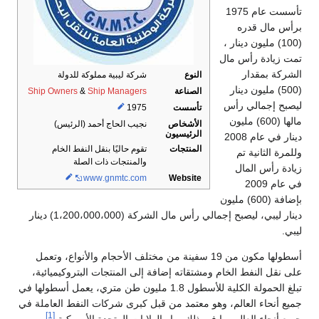
تأسست عام 1975
برأس مال قدره
(100) مليون دينار ،
تمت زيادة رأس مال
الشركة بمقدار
النوع
شركة ليبية مملوكة للدولة
(500) مليون دينار
الصناعة
Ship Managers
&
Ship Owners
ليصبح إجمالي رأس
تأسست
1975
مالها (600) مليون
الأشخاص
نجيب الحاج أحمد (الرئيس)
الرئيسيون
دينار في عام 2008
المنتجات
تقوم حاليًا بنقل النفط الخام
وللمرة الثانية تم
والمنتجات ذات الصلة
زيادة رأس المال
www
.gnmtc
.com
Website
في عام 2009
بإضافة (600) مليون
دينار ليبي، ليصبح إجمالي رأس مال الشركة (1،200،000،000) دينار
ليبي.
أسطولها مكون من 19 سفينة من مختلف الأحجام والأنواع، وتعمل
على نقل النفط الخام ومشتقاته إضافة إلى المنتجات البتروكيميائية،
تبلغ الحمولة الكلية للأسطول 1.8 مليون طن متري، يعمل أسطولها في
جميع أنحاء العالم، وهو معتمد من قبل كبرى شركات النفط العاملة في
[1]