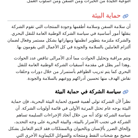
النوعية الجيدة من الخبرات ومن السفن ومن أسلوب العمل.
حماية البيئة
أن سلامة السفن وسلامة أطقمها وجودة المنتجات التي تقوم الشركة
بنقلها أمور أساسية في سياسة الشركة الوطنية العامة للنقل البحري.
والشركة ملتزمة بتطوير انظمتها ومهاراتها بشكل مستمر وفعال لضمان
ألتزام العاملين بالسلامة والجودة في كل الأعمال التي يقومون بها.
وتتم مراقبة وتحليل الحوادث مما أدى الأمرالى تناقص عدد الحوادث
,وهذا أمر يظل في مقدمة أسبقيات الشركة الوطنية العامة للنقل
البحري كما يتم تدريب الطواقم بأستمرار من خلال دورات وحلقات
نقاش الهدف منها تحسين أدراكهم ووعيهم بالسلامة والجودة.
سياسة الشركة في حماية البيئة
نظراً لأن الشركة تولي أهمية قصوى لحماية البيئة البحرية، فإن حماية
البيئة بوجه عام تحتل المرتبة الأولى في قائمة أولويات الشركة. أن
سياسة الشركة تؤكد أنه من خلال أتخاذ الإجراءات السليمة تساهم
الشركة في تجنب الأضرار بالبيئة، والبيئة البحرية على وجه التحديد،
وإلحاق الضرر بألإنسان وبالحيوان وبالممتلكات.فقد لايتم التعامل بشكل
صحيح مع شحنات النفط ومنتجاته والسوائل الكيماوية الأخرى التي