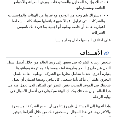
- تملك وإدارة المخازن والمستودعات وورش الصيانة والأحواض
العائمة ومستلزماتها.
- الاشتراك باي وجه من الوجوه مع غيرها من الهيئات والمؤسسات
والشركات التي تزاول اعمالاً شبيهة باعملها سواء كانت اشخاصا
اعتبارية عامة أو خاصة وطنية أو اجنبية بما في ذالك تاسيس
الشركات
على اختلاف انماطها داخل وخارج ليبيا.
الأهـــداف
تتلخص رسالة الشركة في سعيها إلى ربط العالم من خلال أفضل سبل
النقل عن طريق البحر بطريقة آمنه ومسئولة وملتزمة بمواعيدها.
بعبارة أخرى، عندما تتعامل تجاريا مع الشركة الوطنية العامة للنقل
البحري عليك أن تتأكد بأننا سنعمل كل مافي وسعنا لضمان أن تصل
شحنتك في الموعد المحدد، بغض النظر عن المكان الذي تعمل فيه في
هذا العالم، وأن شحنتك وكذلك البيئة سيكونان في أفضل الأحوال في
نهاية الرحلة.
وإذا أتجهنا إلى المستقبل فإن رؤيتنا هي أن نصبح الشركة المسيطرة
والأكثر ربحا في هذا المجال. وسنحقق ذلك من خلال ألتزامنا بتوفير