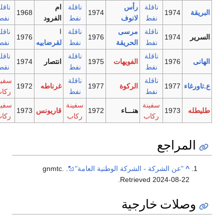
ناقلة
رأس
ناقلة
ام
ناقلة
البريقة
1974
1974
1968
نفط
لانوف
نفط
الفرود
نفط
ناقلة
مرسى
ناقلة
ا
ناقلة
السرير
1974
1976
1976
نفط
الحريقة
نفط
لقرضابيه
نفط
ناقلة
ناقلة
ناقلة
الهانى
1976
الفويهات
1975
انتصار
1974
نفط
نفط
نفط
ناقلة
ناقلة
سفينة
ع.تاورغاء
1977
الركوة
1977
غرناطه
1972
نفط
نفط
ركاب
سفينة
سفينة
سفينة
طليطله
1973
هنـــاء
1972
قاريونس
1973
ركاب
ركاب
ركاب
المراجع
^
"عن الشركة - الشركة الوطنية العامة"
. gnmtc
.
.
Retrieved
2024-08-22
وصلات خارجية