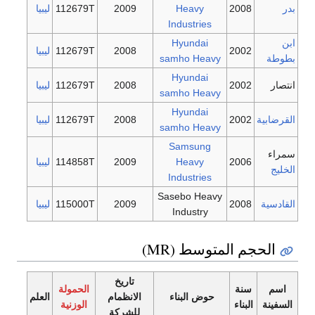
بدر
2008
Heavy
2009
112679T
ليبيا
Industries
ابن
Hyundai
2002
2008
112679T
ليبيا
بطوطة
samho Heavy
Hyundai
انتصار
2002
2008
112679T
ليبيا
samho Heavy
Hyundai
القرضابية
2002
2008
112679T
ليبيا
samho Heavy
Samsung
سمراء
2006
Heavy
2009
114858T
ليبيا
الخليج
Industries
Sasebo Heavy
القادسية
2008
2009
115000T
ليبيا
Industry
الحجم المتوسط (MR)
تاريخ
اسم
سنة
الحمولة
حوض البناء
الانظمام
العلم
السفينة
البناء
الوزنية
للشركة