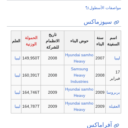
مواصفات الأسطول
سيوزماكس
تاريخ
اسم
سنة
الحمولة
حوض البناء
الانظمام
العلم
السفينة
البناء
الوزنية
للشركة
Hyundai samho
ليبيا
2007
2008
149,950T
ليبيا
Heavy
Samsung
17
2008
Heavy
2008
160,391T
ليبيا
فبراير
Industries
Hyundai samho
بربروسا
2009
2009
164,746T
ليبيا
Heavy
Hyundai samho
العقيلة
2009
2009
164,787T
ليبيا
Heavy
آفراماكس