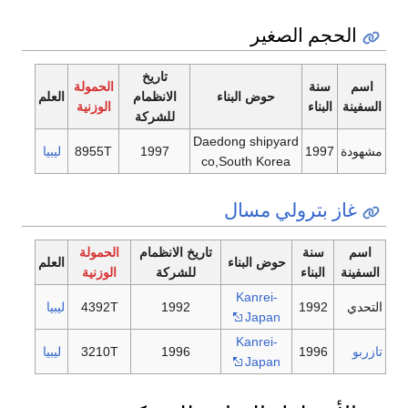
الحجم الصغير
تاريخ
اسم
سنة
الحمولة
حوض البناء
الانظمام
العلم
السفينة
البناء
الوزنية
للشركة
Daedong shipyard
مشهودة
1997
1997
8955T
ليبيا
co,South Korea
غاز بترولي مسال
اسم
سنة
تاريخ الانظمام
الحمولة
حوض البناء
العلم
السفينة
البناء
للشركة
الوزنية
Kanrei-
التحدي
1992
1992
4392T
ليبيا
Japan
Kanrei-
تازربو
1996
1996
3210T
ليبيا
Japan